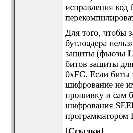
исправления код 
перекомпилироват
Для того, чтобы 
бутлоадера нельз
защиты (фьюзы
L
битов защиты дл
0xFC. Если биты 
шифрование не им
прошивку и сам б
шифрования SEED
программатором I
[
Ссылки
]