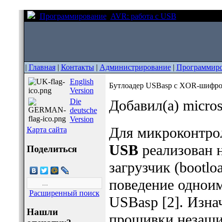
Программирование
AVR: работа с USB
Бутлоадер 
|
Главная
|
Контакты
|
Администрирование
|
Программир
English
Бутлоадер USBasp с XOR-шифр
Version
Die
Добавил(а) micro
deutsche
Version
Для микроконтро
Карта сайта
USB
реализован 
Поделиться
загрузчик (bootlo
поведение однои
Расширенный поиск
USBasp [2]. Изна
Нашли
прошивки незащ