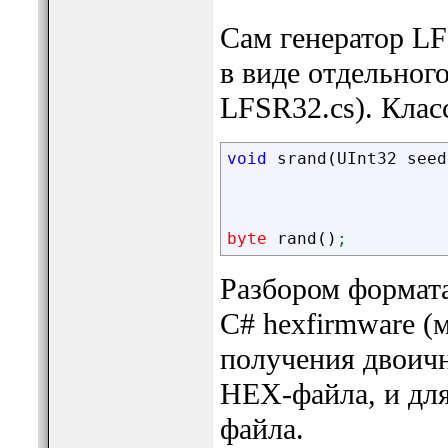
Сам генератор L
в виде отдельног
LFSR32.cs). Клас
void
 srand
(
UInt32 seed
byte
 rand
(
)
;
Разбором формат
C# hexfirmware (
получения двоичн
HEX-файла, и дл
файла.