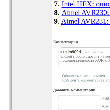
7
.
Intel HEX: опи
8
.
Atmel AVR230:
9
.
Atmel AVR231: 
Комментарии
#1
sim900d
16.02.2021 23:56
Злодей просто смотрит на к
последовательно
сть XOR клю
Обновить список коммента
RSS лента комментариев эт
Добавить комментарий
Имя 
E-Ma