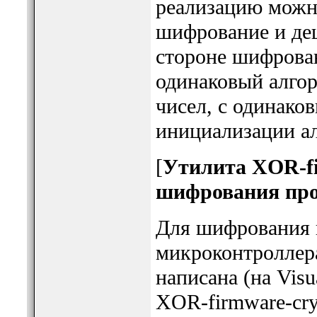
реализацию можно
шифрование и де
стороне шифрова
одинаковый алго
чисел, с одинако
инициализации а
[
Утилита XOR-fi
шифрования пр
Для шифрования 
микроконтроллера
написана (на Visu
XOR-firmware-cryp