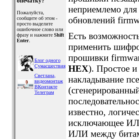
опечатку?
неприемлемо для
Пожалуйста,
обновлений firmw
сообщите об этом -
просто выделите
ошибочное слово или
Есть возможность
фразу и нажмите
Shift
Enter
.
применить шифро
прошивки firmwar
Блог одного
Сумасшествия
HEX
). Простое 
Светлана,
накладывание пс
видеомонтаж
ВКонтакте
(сгенерированны
Телеграм
последовательнос
известно, логиче
исключающее ИЛИ
ИЛИ между битам