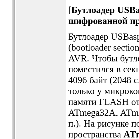
[
Бутлоадер USBa
шифрованной п
Бутлоадер USBasp
(bootloader secti
AVR. Чтобы бутл
поместился в сек
4096 байт (2048 
только у микрок
памяти FLASH от 
ATmega32A, ATme
п.). На рисунке 
пространства
AT