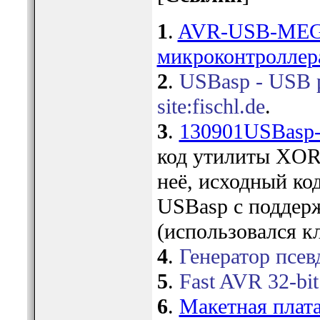
1
.
AVR-USB-MEGA1
микроконтроллер
2
.
USBasp - USB p
site:fischl.de
.
3
.
130901USBasp-b
код утилиты XOR-
неё, исходный ко
USBasp с подде
(использовался к
4
.
Генератор псев
5
.
Fast AVR 32-bit
6
.
Макетная пла