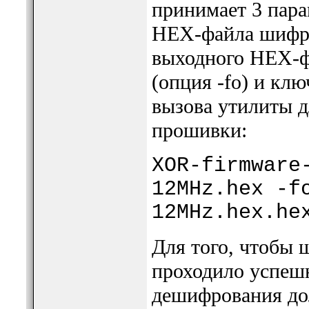
принимает 3 пара
HEX-файла шифру
выходного HEX-ф
(опция -fo) и кл
вызова утилиты 
прошивки:
XOR-firmware
12MHz.hex -f
12MHz.hex.he
Для того, чтобы
проходило успешн
дешифрования до