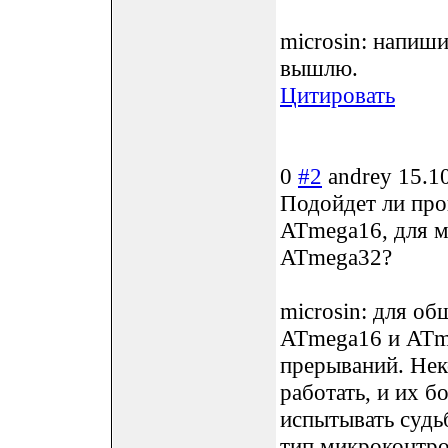
microsin: напиши
вышлю.
Цитировать
0
#2
andrey
15.1
Подойдет ли про
ATmega16, для м
ATmega32?
microsin: для об
ATmega16 и ATm
прерываний. Нек
работать, и их б
испытывать судь
тип микроконтр