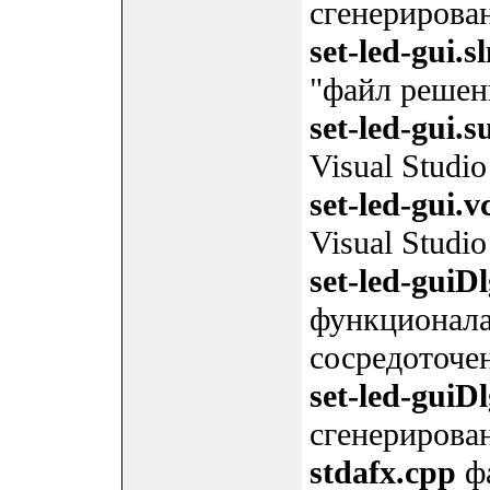
сгенерирован
set-led-gui.s
"файл решен
set-led-gui.s
Visual Studio
set-led-gui.v
Visual Studio
set-led-guiD
функционала
сосредоточе
set-led-guiDl
сгенерирован
stdafx.cpp
фа