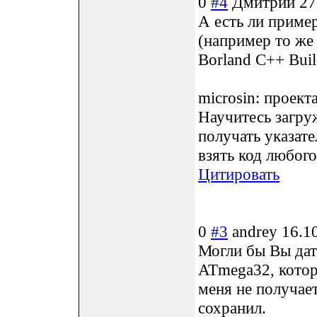
0
#4
Дмитрий
27
А есть ли приме
(например то же
Borland C++ Buil
microsin: проект
Научитесь загру
получать указате
взять код любого
Цитировать
0
#3
andrey
16.1
Могли бы Вы дат
ATmega32, котор
меня не получае
сохранил.