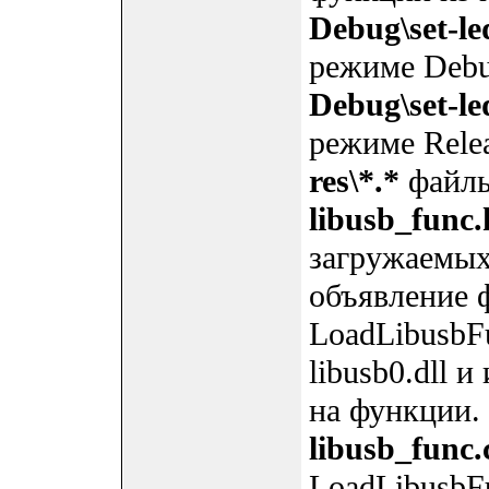
Debug\set-le
режиме Deb
Debug\set-le
режиме Rele
res\*.*
файлы
libusb_func.
загружаемых 
объявление 
LoadLibusb
libusb0.dll 
на функции.
libusb_func.
LoadLibusbF