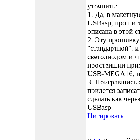
уточнить:
1. Да, в макетн
USBasp, прошита
описана в этой ст
2. Эту прошивку 
"стандартной", и
светодиодом и чи
простейший прим
USB-MEGA16, и 
3. Поигравшись 
придется записа
сделать как чере
USBasp.
Цитировать