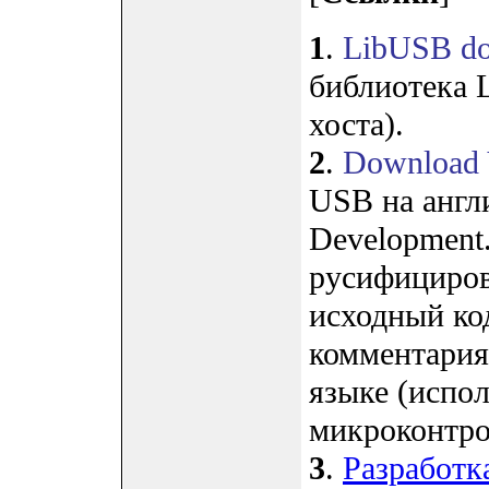
1
.
LibUSB dow
библиотека 
хоста).
2
.
Download 
USB на англи
Development
русифициров
исходный ко
комментария
языке (испол
микроконтро
3
.
Разработк