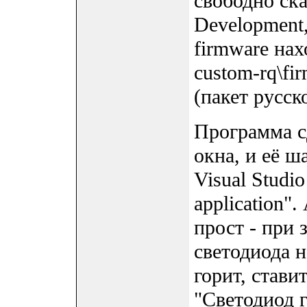
свободно ска
Development,
firmware нах
custom-rq\fi
(пакет русск
Программа с
окна, и её ш
Visual Studi
application"
прост - при 
светодиода н
горит, стави
"Светодиод г