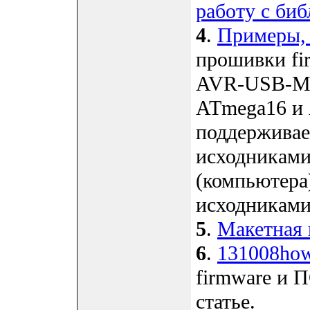
работу с би
4
.
Примеры, 
прошивки fi
AVR-USB-ME
ATmega16 и 
поддерживае
исходниками
(компьютера
исходниками
5
.
Макетная
6
.
131008howt
firmware и 
статье.