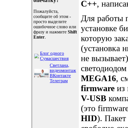
опечатку?
C++
, напис
Пожалуйста,
Для работы 
сообщите об этом -
просто выделите
установке б
ошибочное слово или
фразу и нажмите
Shift
которую зака
Enter
.
(установка 
Блог одного
не вызывает
Сумасшествия
Светлана,
светодиодом
видеомонтаж
ВКонтакте
MEGA16
, с
Телеграм
firmware
из
V-USB
комп
(это firmwar
HID
). Паке