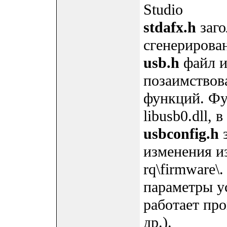
Studio
stdafx.h
заго
сгенерирован
usb.h
файл из
позаимствов
функций. Фу
libusb0.dll,
usbconfig.h
з
изменения из
rq\firmware\
параметры у
работает про
др.).