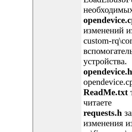
необходимых
opendevice.
изменений и
custom-rq\co
вспомогател
устройства.
opendevice.
opendevice.c
ReadMe.txt
т
читаете
requests.h
за
изменения из