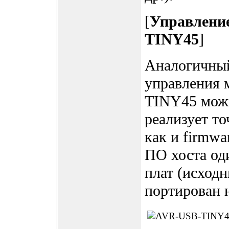
[
Управлени
TINY45
]
Аналогичный
управления 
TINY45 можн
реализует то
как и firmw
ПО хоста од
плат (исход
портирован 