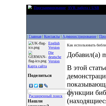
Программирование
AVR: работа с USB
Как
Studio
|
Главная
|
Контакты
|
Администрирование
|
Про
English
Как использовать библио
Version
Die
Добавил(а) m
deutsche
Version
В этой стать
Карта сайта
демонстраци
Поделиться
показывающа
функции би
Расширенный поиск
(находящиес
Нашли