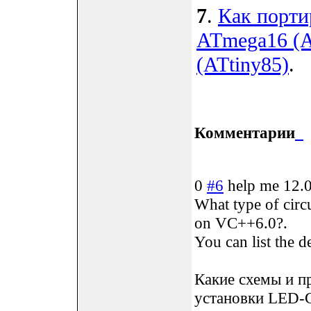
7
.
Как порти
ATmega16 (A
(ATtiny85)
.
Комментарии
0
#6
help me
12.
What type of circu
on VC++6.0?.
You can list the d
Какие схемы и п
установки LED-G