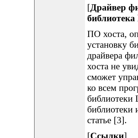
[
Драйвер фил
библиотека 
ПО хоста, оп
установку би
драйвера фи
хоста не ув
сможет упра
ко всем про
библиотеки 
библиотеки 
статье [3].
[
Ссылки
]