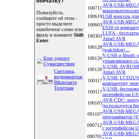
опечатку?
AVR-USB-MEGA16
100711
микроконтроллер
Пожалуйста,
100619
USB консоль дл
сообщите об этом -
AVR-USB-MEGA16
просто выделите
100603
ES20 от компьют.
ошибочное слово или
LUFA - бесплатн
фразу и нажмите
Shift
100303
Atmel AVR
Enter
.
AVR-USB-MEGA16:
100128
(watchdog) ...
V-USB и libusb:
Блог одного
100126
управляющих со.
Сумасшествия
V-USB: AVRUSBBo
100120
Светлана,
Atmel AVR
видеомонтаж
V-USB: LCD2USB
100117
ВКонтакте
компьютеру чер
Телеграм
V-USB: беспрово
100117
интерфейсом USB
AVR-CDC: вирту
100105
(используется биб
AVR-USB-MEGA16
091107
программатор (S
AVR-USB-MEGA16
090712
с интерфейсом U.
AVR-USB-MEGA16
090701