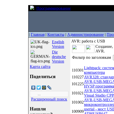
Программирование
AVR: работа с USB
|
Главная
|
Контакты
|
Администрирование
|
Про
AVR: работа с USB
English
Version
Создание,
AVR.
Die
deutsche
Фильтр по заголовкам
Version
Дата
Название
Карта сайта
Lightpack: сист
110301
компьютера
Поделиться
110227
AVR328: стандар
AVR-USB-MEGA16
101225
HVSP программат
AVR-USB-MEGA16
101021
Visual Studio CPP.
Расширенный поиск
AVR-USB-MEGA16
101002
микроконтролле
Нашли
userial - мост 
100909
AT90USB647