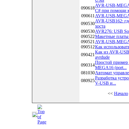
USB
AVR-USB-MEGA16
090618
C# при помощи к
090611
AVR-USB-MEGA16
AVR-USB162: где
090530
хоста
090530
AVR276: USB Soft
090522
Макетные платы
090521
AVR-USB-MEGA16
090512
Как использовать
Как из AVR-USB1
090421
avrdude
Простой пример 
090314
MEGA16 (port...
081030
Автомат управле
Разработка устро
080925
V-USB и...
<<
Начало