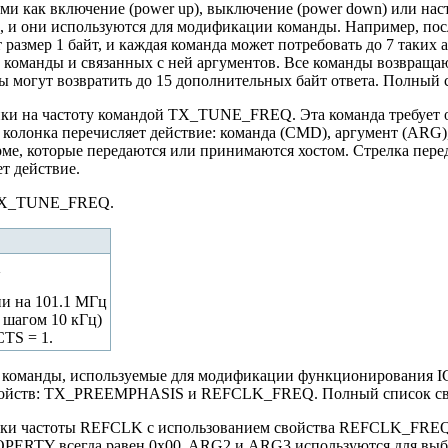
и как включение (power up), выключение (power down) или настр
, и они используются для модификации команды. Например, 
размер 1 байт, и каждая команда может потребовать до 7 таких
 команды и связанных с ней аргументов. Все команды возвраща
могут возвратить до 15 дополнительных байт ответа. Полный с
ки на частоту командой TX_TUNE_FREQ. Эта команда требует отп
я колонка перечисляет действие: команда (CMD), аргумент (ARG)
е, которые передаются или принимаются хостом. Стрелка перед
ет действие.
 TX_TUNE_FREQ.
Q
и на 101.1 МГц
с шагом 10 кГц)
CTS = 1.
 команды, используемые для модификации функционирования IC
свойств: TX_PREEMPHASIS и REFCLK_FREQ. Полный список свойс
овки частоты REFCLK с использованием свойства REFCLK_FRE
ERTY всегда равен 0x00. ARG2 и ARG3 используются для выбор