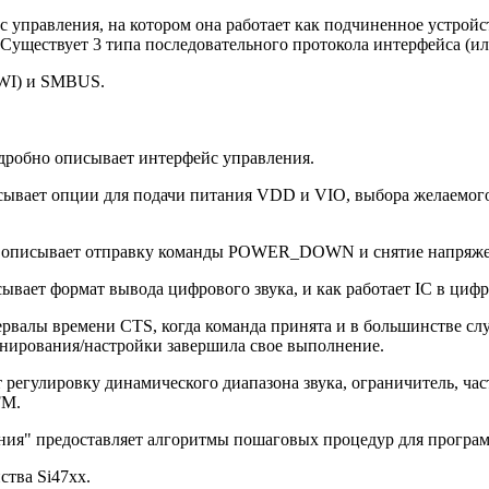
 управления, на котором она работает как подчиненное устройс
. Существует 3 типа последовательного протокола интерфейса (
TWI) и SMBUS.
дробно описывает интерфейс управления.
исывает опции для подачи питания VDD и VIO, выбора желаемо
е) описывает отправку команды POWER_DOWN и снятие напряж
писывает формат вывода цифрового звука, и как работает IC в ци
рвалы времени CTS, когда команда принята и в большинстве слу
канирования/настройки завершила свое выполнение.
т регулировку динамического диапазона звука, ограничитель, ч
FM.
ия" предоставляет алгоритмы пошаговых процедур для програм
тва Si47xx.