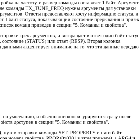
ойка на частоту, и размер команды составляет 1 байт. Аргумен
после команды TX_TUNE_FREQ нужны аргументы для установки
 аргументов. Ответы предоставляют хосту информацию статуса, и
ют 1 байт статуса, показывающий состояние прерывания и призн
писок команд приведен в секции "5. Команды и свойства".
равки трех аргументов, и возвращает в ответ один байт статус
, состояние (STATUS) или ответ (RESP). Вторая колонка
 данными акцентирует внимание на то, что эти данные передаю
 по умолчанию, и обычно они конфигурируются сразу после
тв доступен в секции "5. Команды и свойства".
Q, путем отправки команды SET_PROPERTY и пяти байт
а номера свойства, PROP (0x0201 в этом примере), а ARG4 и