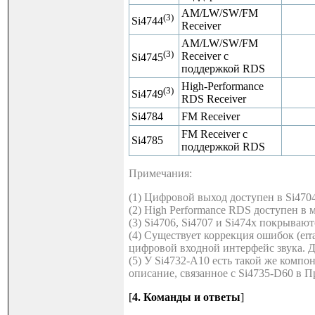
AM/LW/SW/FM
(3)
Si4744
Receiver
AM/LW/SW/FM
(3)
Receiver с
Si4745
поддержкой RDS
High-Performance
(3)
Si4749
RDS Receiver
Si4784
FM Receiver
FM Receiver с
Si4785
поддержкой RDS
Примечания:
(1) Цифровой выход доступен в Si4704
(2) High Performance RDS доступен в м
(3) Si4706, Si4707 и Si474x покрыва
(4) Существует коррекция ошибок (err
цифровой входной интерфейс звука. Дл
(5) У Si4732-A10 есть такой же комп
описание, связанное с Si4735-D60 в 
[
4. Команды и ответы
]