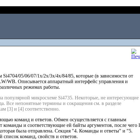
Fri, August 07 
i4704/05/06/07/1x/2x/3x/4x/84/85, которые (в зависимости от
/LW/WB. Описывается аппаратный интерфейс управления и
различных режимах работы.
а популярной микросхеме Si4735. Некоторые, не интересующие
да. Все непонятные термины и сокращения см. в разделе
 [3] и [4] соответственно.
омощью команд и ответов. Обмен осуществляется с главным
т команды и соответствующие ей байты аргументов, после чего 
которая была отправлена. Секция "4. Команды и ответы" и "5.
 список команд, свойств и ответов.