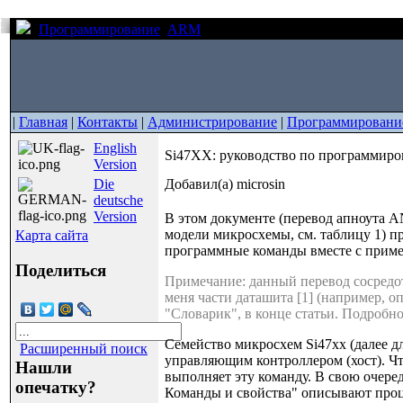
Программирование
ARM
Si47XX: руководство по прог
|
Главная
|
Контакты
|
Администрирование
|
Программировани
English
Si47XX: руководство по программир
Version
Die
Добавил(а) microsin
deutsche
Version
В этом документе (перевод апноута AN
модели микросхемы, см. таблицу 1)
Карта сайта
программные команды вместе с прим
Поделиться
Примечание: данный перевод сосредо
меня части даташита [1] (например, о
"Словарик", в конце статьи. Подробно
Семейство микросхем Si47xx (далее д
Расширенный поиск
управляющим контроллером (хост). Чт
Нашли
выполняет эту команду. В свою очеред
опечатку?
Команды и свойства" описывают проце