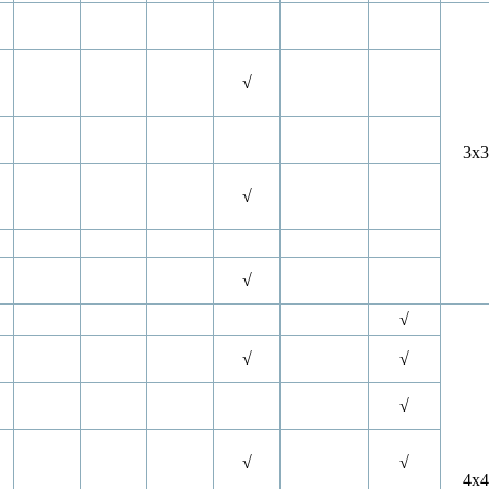
√
3x3
√
√
√
√
√
√
√
√
4x4