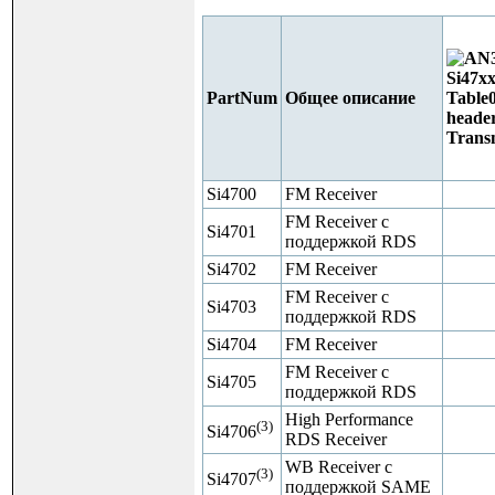
PartNum
Общее описание
Si4700
FM Receiver
FM Receiver с
Si4701
поддержкой RDS
Si4702
FM Receiver
FM Receiver с
Si4703
поддержкой RDS
Si4704
FM Receiver
FM Receiver с
Si4705
поддержкой RDS
High Performance
(3)
Si4706
RDS Receiver
WB Receiver с
(3)
Si4707
поддержкой SAME