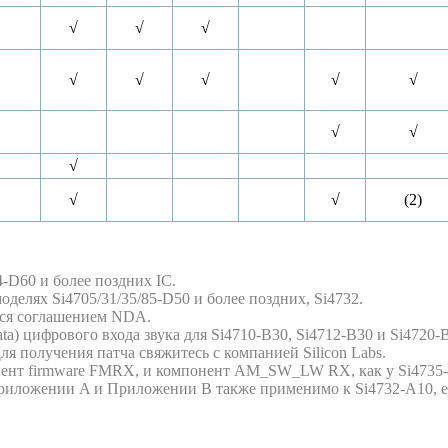
√
√
√
√
√
√
√
√
√
√
√
√
√
(2)
-D60 и более поздних IC.
оделях Si4705/31/35/85-D50 и более поздних, Si4732.
ются соглашением NDA.
ata) цифрового входа звука для Si4710-B30, Si4712-B30 и Si4720-
я получения патча свяжитесь с компанией Silicon Labs.
онент firmware FMRX, и компонент AM_SW_LW RX, как у Si4735-D
Приложении A и Приложении B также применимо к Si4732-A10, ес