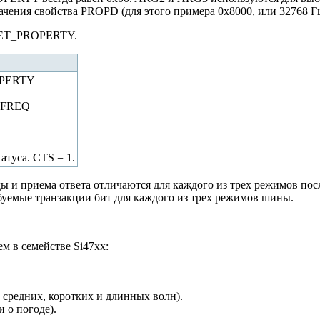
чения свойства PROPD (для этого примера 0x8000, или 32768 Гц
 SET_PROPERTY.
PERTY
_FREQ
атуса. CTS = 1.
ы и приема ответа отличаются для каждого из трех режимов по
буемые транзакции бит для каждого из трех режимов шины.
м в семействе Si47xx:
средних, коротких и длинных волн).
 о погоде).