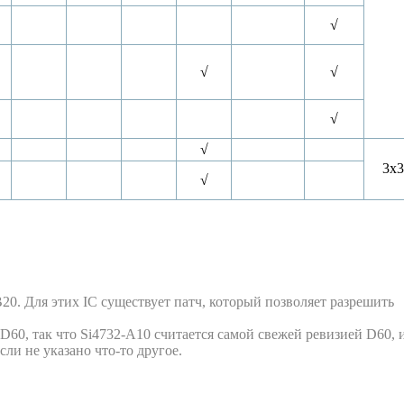
√
√
√
√
√
3x3
√
B20. Для этих IC существует патч, который позволяет разрешить
60, так что Si4732-A10 считается самой свежей ревизией D60, 
ли не указано что-то другое.