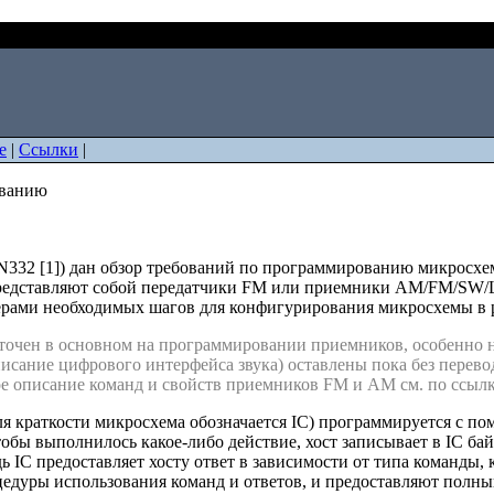
раммированию
е
|
Ссылки
|
ованию
332 [1]) дан обзор требований по программированию микросхем S
 представляют собой передатчики FM или приемники AM/FM/SW
ерами необходимых шагов для конфигурирования микросхемы в 
точен в основном на программировании приемников, особенно н
писание цифрового интерфейса звука) оставлены пока без перево
е описание команд и свойств приемников FM и AM см. по ссылкам
ля краткости микросхема обозначается IC) программируется с п
обы выполнилось какое-либо действие, хост записывает в IC бай
ь IC предоставляет хосту ответ в зависимости от типа команды, 
дуры использования команд и ответов, и предоставляют полный