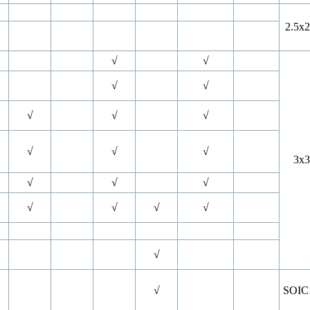
2.5x2
√
√
√
√
√
√
√
√
√
√
3x3
√
√
√
√
√
√
√
√
√
SOIC