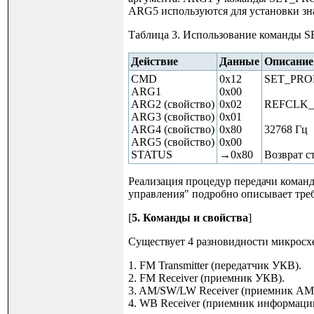
ARG5 используются для установки зна
Таблица 3. Использование команды
Действие
Данные
Описание
CMD
0x12
SET_PRO
ARG1
0x00
ARG2 (свойство)
0x02
REFCLK
ARG3 (свойство)
0x01
ARG4 (свойство)
0x80
32768 Гц
ARG5 (свойство)
0x00
STATUS
→0x80
Возврат ст
Реализация процедур передачи команд
управления" подробно описывает тре
[
5. Команды и свойства
]
Существует 4 разновидности микросхе
1. FM Transmitter (передатчик УКВ).
2. FM Receiver (приемник УКВ).
3. AM/SW/LW Receiver (приемник АМ 
4. WB Receiver (приемник информации