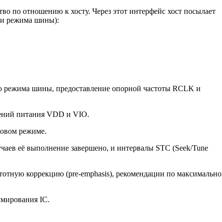
тво по отношению к хосту. Через этот интерфейс хост посылает
или режима шины):
го режима шины, предоставление опорной частоты RCLK и
ений питания VDD и VIO.
фровом режиме.
чаев её выполнение завершено, и интервалы STC (Seek/Tune
астотную коррекцию (pre-emphasis), рекомендации по максимальн
мирования IC.