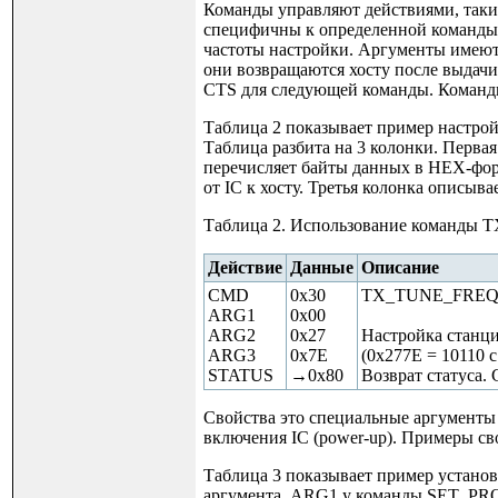
Команды управляют действиями, таким
специфичны к определенной команды
частоты настройки. Аргументы имеют 
они возвращаются хосту после выдачи
CTS для следующей команды. Команды 
Таблица 2 показывает пример настрой
Таблица разбита на 3 колонки. Перва
перечисляет байты данных в HEX-форм
от IC к хосту. Третья колонка описыва
Таблица 2. Использование команды
Действие
Данные
Описание
CMD
0x30
TX_TUNE_FRE
ARG1
0x00
ARG2
0x27
Настройка станци
ARG3
0x7E
(0x277E = 10110 
STATUS
→0x80
Возврат статуса. 
Свойства это специальные аргументы
включения IC (power-up). Примеры 
Таблица 3 показывает пример устан
аргумента. ARG1 у команды SET_PROP