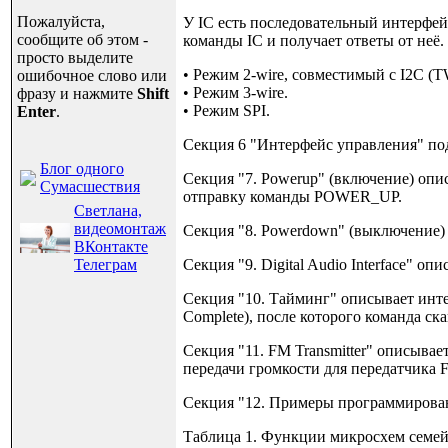
Пожалуйста,
У IC есть последовательный интерфейс
сообщите об этом -
команды IC и получает ответы от неё
просто выделите
• Режим 2-wire, совместимый с I2C (
ошибочное слово или
• Режим 3-wire.
фразу и нажмите
Shift
• Режим SPI.
Enter
.
Секция 6 "Интерфейс управления" по
Блог одного
Секция "7. Powerup" (включение) оп
Сумасшествия
отправку команды POWER_UP.
Светлана,
видеомонтаж
Секция "8. Powerdown" (выключени
ВКонтакте
Телеграм
Секция "9. Digital Audio Interface" о
Секция "10. Тайминг" описывает инте
Complete), после которого команда с
Секция "11. FM Transmitter" описывае
передачи громкости для передатчика 
Секция "12. Примеры программирован
Таблица 1. Функции микросхем семейс