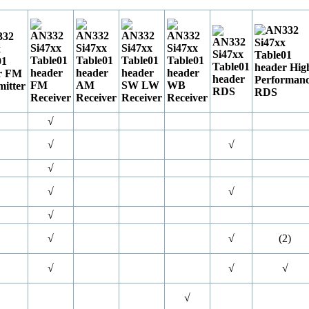
√
√
√
√
√
√
√
√
√
(2)
√
√
√
√