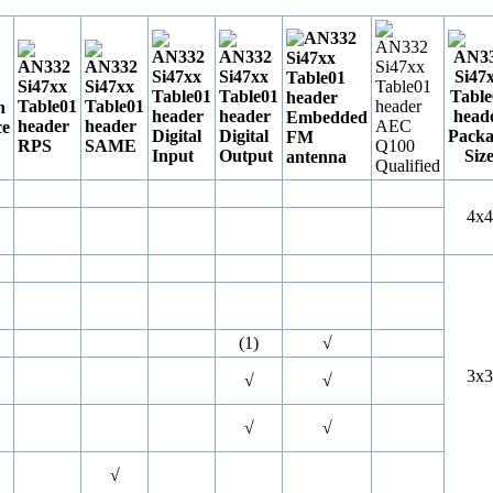
4x4
(1)
√
3x3
√
√
√
√
√