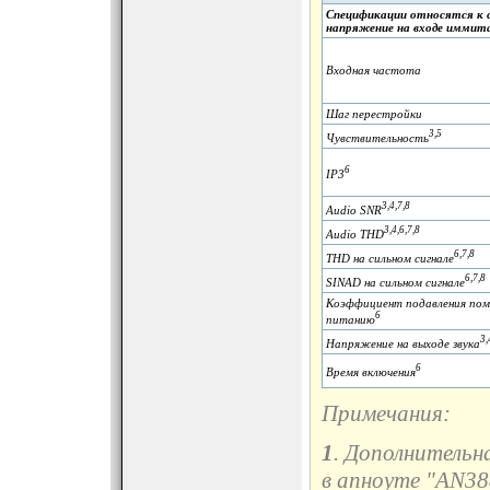
Спецификации относятся к с
напряжение на входе иммит
Входная частота
Шаг перестройки
3,5
Чувствительность
6
IP3
3,4,7,8
Audio SNR
3,4,6,7,8
Audio THD
6,7,8
THD на сильном сигнале
6,7,8
SINAD на сильном сигнале
Коэффициент подавления пом
6
питанию
3,
Напряжение на выходе звука
6
Время включения
Примечания:
1
. Дополнитель
в апноуте "AN38