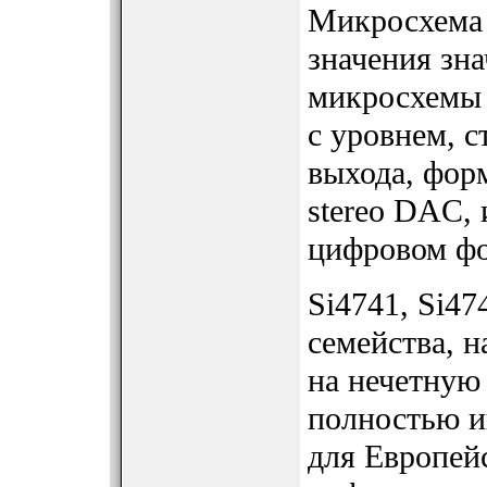
Микросхема
значения зна
микросхемы 
с уровнем, 
выхода, фор
stereo DAC, 
цифровом фо
Si4741, Si47
семейства, н
на нечетную
полностью и
для Европей