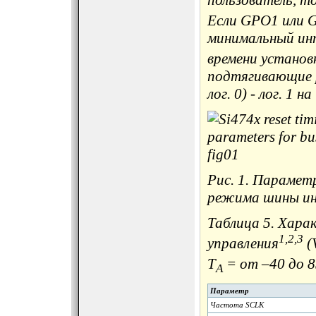
Если GPO1 или GP
минимальный инт
времени установ
подтягивающие р
лог. 0) - лог. 1 
Рис. 1. Парамет
режима шины ин
Таблица 5. Хара
1,2,3
управления
(
T
= от –40 до 8
A
Параметр
Частота SCLK