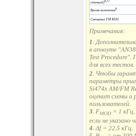
8,12
станций)
8
Время включения
Смещение FM RSSI
Примечания:
1
. Дополнитель
в апноуте "AN38
Test Procedure"
для всех тестов.
2
. Чтобы гаран
параметры прием
Si474x AM/FM Rec
оценит схемы и 
пользователей.
3
. F
= 1 кГц,
MOD
если не указано 
4
. Δf = 22.5 кГц.
5
. B
= от 300 Г