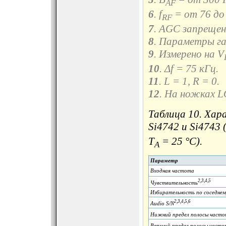
AF
6
. f
= от 76 до
RF
7
. AGC запрещен
8
. Параметры г
9
. Измерено на V
10
. Δf = 75 кГц.
11
. L = 1, R = 0.
12
. На ножках 
Таблица 10. Ха
Si4742 и Si4743 
T
= 25 °C).
A
Параметр
Входная частота
2,3,4,5
Чувствительность
Избирательность по соседнем
2,3,4,5,6
Audio S/N
Нижний предел полосы часто
Верхний предел полосы часто