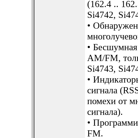
(162.4 .. 16
Si4742, Si47
• Обнаружен
многолучево
• Бесшумная 
AM/FM, толь
Si4743, Si47
• Индикатор
сигнала (RS
помехи от м
сигнала).
• Программи
FM.