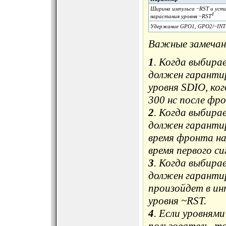
Ширина импульса ~RST и уст
4
нарастания уровня ~RST
Удержание GPO1, GPO2/~INT 
Важные замечан
1
. Когда выбира
должен гарантир
уровня SDIO, ког
300 нс после фр
2
. Когда выбира
должен гарантир
время фронта на
время первого си
3
. Когда выбира
должен гаранти
произойдет в ин
уровня ~RST.
4
. Если уровням
пользователь, т