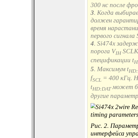
300 нс после фр
3
. Когда выбира
должен гарантир
время нарастания
первого сигнала 
4
. Si474x задер
порога V
SCLK,
IH
спецификации t
H
5
. Максимум t
HD:
f
= 400 кГц. 
SCL
t
может бы
HD:DAT
другие параметр
Рис. 2. Парамет
интерфейса упра