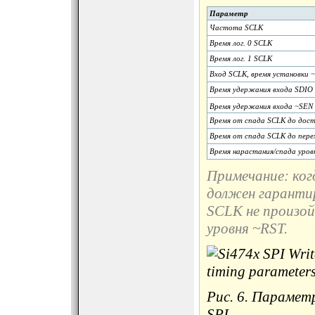
Параметр
Частота SCLK
Время лог. 0 SCLK
Время лог. 1 SCLK
Вход SCLK, время установки
Время удержания входа SDIO д
Время удержания входа ~SEN д
Время от спада SCLK до дост
Время от спада SCLK до пере
Время нарастания/спада уров
Примечание: ко
должен гаранти
SCLK не произой
уровня ~
RST.
Рис. 6. Парамет
SPI.