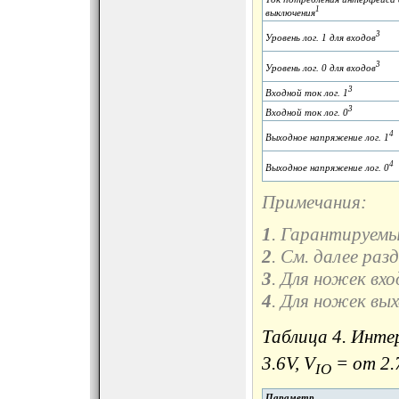
1
выключения
3
Уровень лог. 1 для входов
3
Уровень лог. 0 для входов
3
Входной ток лог. 1
3
Входной ток лог. 0
4
Выходное напряжение лог. 1
4
Выходное напряжение лог. 0
Примечания:
1
. Гарантируем
2
. См. далее раз
3
. Для ножек вх
4
. Для ножек вы
Таблица 4. Инте
3.6V, V
= от 2.7
IO
Параметр