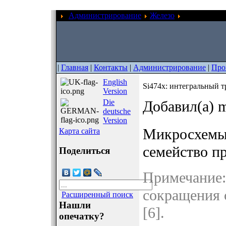
Администрирование
Железо
Si474x: инт
|
Главная
|
Контакты
|
Администрирование
|
Про
English
Si474x: интегральный 
Version
Die
Добавил(а) m
deutsche
Version
Микросхемы 
Карта сайта
семейство 
Поделиться
Примечание:
сокращения с
Расширенный поиск
Нашли
[6].
опечатку?