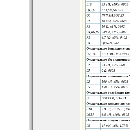
L10
33 μH, ±10%, 0805
Q1,Q2
FET,SM,SOT-23
Q3
NPN,SM,SOT-23
R1
10 MΩ, ±5%, 0603
R3
10 Ω, ±1%, 0402
R4,R6,R7
249 Ω, ±1%, 0402
R5
4.7 kΩ, ±5%, 0402
U1
QFN-24, SM
Опционально: дополнительн
U2,U4
ESD DIODE ARRAY,
Опционально: без оптимиза
L2
33 nH, ±5%, 0603
L5
0 Ω, 0603
Опционально: оптимизация 
L2
100 nH, ±5%, 0603
L5
150 nH, ±5%, 0603
Опционально: ослабление (
U5
BUFFER, SOT-23
Опционально: защита от по
C10
3.9 pF, ±0.25 pF, 0
L6,L7
6.8 μH, ±10%, 0805
Опционально: ловушка помех
L8
47 mH, ±6%, L7PD