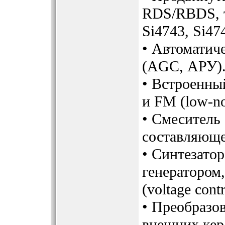
RDS/RBDS, т
Si4743, Si47
• Автоматич
(AGC, АРУ)
• Встроенн
и FM (low-no
• Смеситель
составляющей
• Синтезато
генератором
(voltage cont
• Преобразов
внешних кер