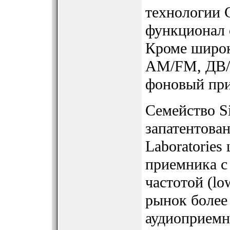
технологии 
функционал 
Кроме широк
AM/FM, ДВ/
фоновый при
Семейство S
запатентова
Laboratorie
приемника с
частотой (lo
рынок более
аудиоприемн