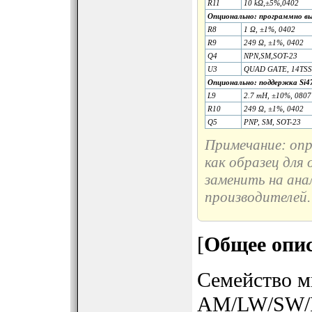
R11
10 kΩ,±5%,0402
Опционально: программно в
R8
1 Ω, ±1%, 0402
R9
249 Ω, ±1%, 0402
Q4
NPN,SM,SOT-23
U3
QUAD GATE, 14TS
Опционально: поддержка Si4
L9
2.7 mH, ±10%, 0807
R10
249 Ω, ±1%, 0402
Q5
PNP, SM, SOT-23
Примечание: опр
как образец для
заменить на ана
производителей.
[
Общее опи
Семейство м
AM/LW/SW/F