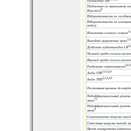
Подавление AM
Подавление по зеркальному ка
8
Rejection)
Избирательность по соседнем
Избирательность по альтерн
каналу
3,
Искажения сильного сигнала
3,4
Выходное напряжение звука
3,
Дизбаланс аудиовыходов L/R
Нижний предел полосы часто
Верхний предел полосы часто
3,6,9
Разделение стереоканалов
3,4,5,6,9
Audio SNR
3,4,5,6,9
Audio THD
Постоянная времени de-empha
Недифференциальный уровень 
12
звука
Недифференциальный уровень 
8
звука
Сопротивление нагрузки выход
Емкостная нагрузка выхода зв
Время сканирования (автопои