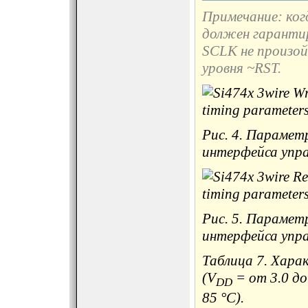
Примечание: ко
должен гаранти
SCLK не произой
уровня ~
RST.
Рис. 4. Парамет
интерфейса упра
Рис. 5. Парамет
интерфейса упра
Таблица 7. Хара
(V
= от 3.0 до 
DD
85 °C).