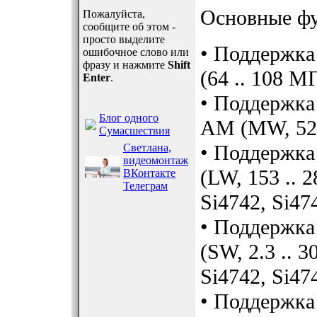
Основные ф
Пожалуйста,
сообщите об этом -
просто выделите
• Поддержка
ошибочное слово или
фразу и нажмите
Shift
(64 .. 108 МГ
Enter
.
• Поддержка
Блог одного
AM (MW, 520
Сумасшествия
• Поддержка
Светлана,
видеомонтаж
(LW, 153 .. 
ВКонтакте
Телеграм
Si4742, Si47
• Поддержка
(SW, 2.3 .. 
Si4742, Si47
• Поддержка