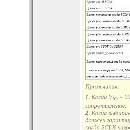
Время лог. 0 SCLK
Время лог. 1 SCLK
Время установки входа SCLK д
Время удержания входа SCLK д
Время установки входа SDIO д
Время удержания входа SDIO д
Время установки входа SCLK д
Время от STOP до START
Время спада уровня SDIO
Время нарастания/спада уров
Емкостная нагрузка SCLK, SD
Фильтр подавления входных и
Примечания:
1
. Когда V
= 0V
IO
сопротивление.
2
. Когда выбира
должен гарантир
когда SCLK наход