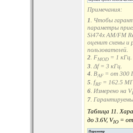
Примечания:
1
. Чтобы гаран
параметры прием
Si474x AM/FM Rec
оценит схемы и 
пользователей.
2
. F
= 1 кГц.
MOD
3
. Δf = 3 кГц.
4
. B
= от 300 Г
AF
5
. f
= 162.5 МГ
RF
6
. Измерено на V
7
. Гарантируем
Таблица 11. Ха
до 3.6V, V
= от 
IO
Параметр