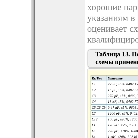
хорошие пар
указаниям в 
оценивает сх
квалифициро
Таблица 13. П
схемы примене
RefDes
Описание
C1
22 nF, ±5%, 0402,X
C2
18 pF, ±5%, 0402,
C3
270 pF, ±5%, 0402
C4
18 nF, ±5%, 0402,X
C5,C8,C9
0.47 μF, ±5%, 0603
C7
1200 pF, ±5%, 0402
C12
100 μF, ±20%, 1206
L1
120 nH, ±5%, 0603
L3
220 μH, ±10%, 1008
L4
1 mH, ±20%, LPS40