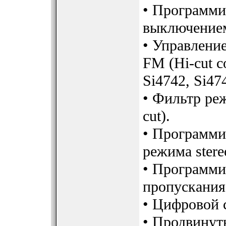
• Программи
выключением
• Управлени
FM (Hi-cut c
Si4742, Si47
• Фильтр ре
cut).
• Программи
режима ster
• Программ
пропускани
• Цифровой 
• Продвинут