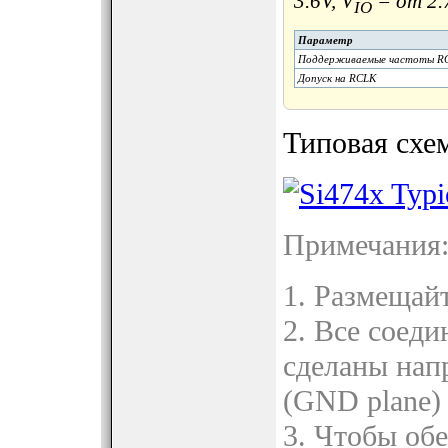
3.6V, V
= от 2.7
IO
Параметр
Поддерживаемые частоты R
Допуск на RCLK
Типовая схе
Примечания
1. Размещай
2. Все соед
сделаны нап
(GND plane)
3. Чтобы об