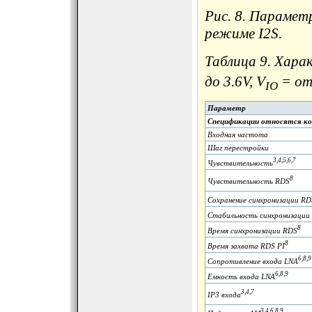
Рис. 8. Парамет
режиме I2S.
Таблица 9. Хар
до 3.6V, V
= от 
IO
Параметр
Спецификации относятся ко 
Входная частота
Шаг перестройки
3,4,5,6,7
Чувствительность
8
Чувствительность RDS
Сохранение синхронизации RD
Стабильность синхронизации
8
Время синхронизации RDS
8
Время захвата RDS PI
6,8,9
Сопротивление входа LNA
6,8,9
Емкость входа LNA
3,4,7
IP3 входа
3,4,6,8,9