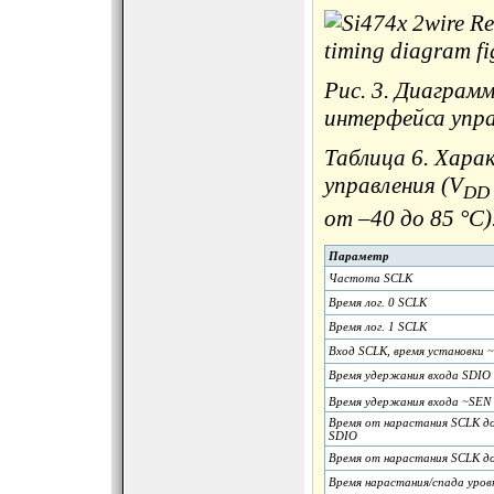
Рис. 3. Диаграм
интерфейса упра
Таблица 6. Хара
управления (V
DD
от –40 до 85 °C)
Параметр
Частота SCLK
Время лог. 0 SCLK
Время лог. 1 SCLK
Вход SCLK, время установки
Время удержания входа SDIO д
Время удержания входа ~SEN д
Время от нарастания SCLK до
SDIO
Время от нарастания SCLK до
Время нарастания/спада уров