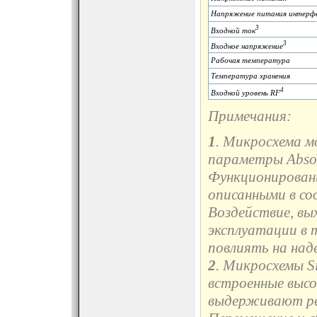
Напряжение питания интерф
3
Входной ток
3
Входное напряжение
Рабочая температура
Температура хранения
4
Входной уровень RF
Примечания:
1
. Микросхема 
параметры Absol
Функционировани
описанными в с
Воздействие, вы
эксплуатации в 
повлиять на на
2
. Микросхемы S
встроенные высо
выдерживают ре