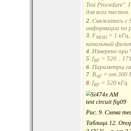
Test Procedure"
для всех тестов.
2
. Свяжитесь с 
информации по р
3
. F
= 1 кГц,
MOD
канальный филь
4
. Измерено при 
5
. f
= 520 .. 17
RF
6
. Параметры г
7
. B
= от 300 Г
AF
8
. f
= 520 кГц.
RF
Рис. 9. Схема т
Таблица 12. Опо