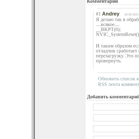
Комментарии
#1
Andrey
20.09.2021
Я делаю так в обраб
....всякое....
__BKPT(0);
NVIC_SystemRese
t()
И таким образом если
отладчик сработает 
перезагрузку. Это п
провернуть.
Обновить список 
RSS лента коммент
Добавить комментари