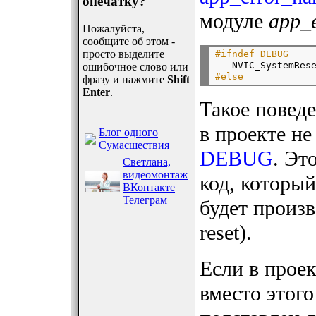
опечатку?
модуле
app_e
Пожалуйста,
сообщите об этом -
просто выделите
#ifndef DEBUG

   NVIC_SystemRes
ошибочное слово или
#else
фразу и нажмите
Shift
Enter
.
Такое поведе
в проекте н
Блог одного
Сумасшествия
DEBUG
. Эт
Светлана,
видеомонтаж
код, которы
ВКонтакте
Телеграм
будет произв
reset).
Если в прое
вместо этого