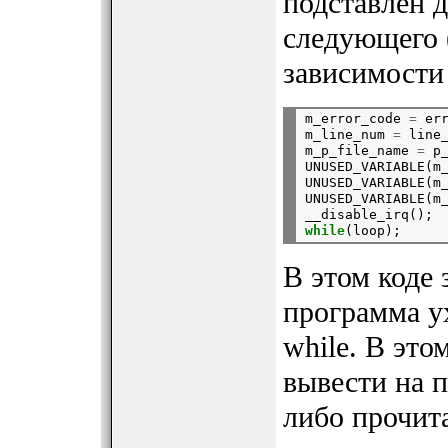
подставлен д
следующего 
зависимости
m_error_code 
=
 err
m_line_num 
=
 line_
m_p_file_name 
=
 p_
UNUSED_VARIABLE(m_
UNUSED_VARIABLE(m_
UNUSED_VARIABLE(m_
__disable_irq();
while
В этом коде
программа у
while. В эт
вывести на пе
либо прочита