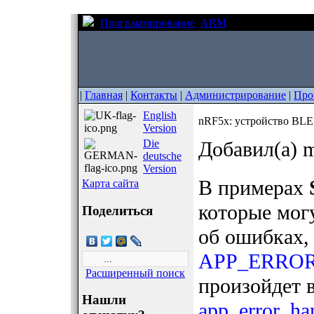
Программирование
ARM
nRF5x: устройств
|
Главная
|
Контакты
|
Администрирование
|
Про
English
nRF5x: устройство BLE 
Version
Die
Добавил(а) m
deutsche
Version
В примерах
Карта сайта
которые мог
Поделиться
об ошибках,
APP_ERRO
Расширенный поиск
произойдет 
Нашли
app_error_ha