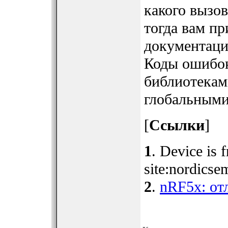
какого вызо
тогда вам пр
документации
Коды ошибок
библиотекам
глобальными
[
Ссылки
]
1
. Device is 
site:nordicse
2
.
nRF5x: от