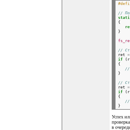
#defi
// По
stati
{

re
}
fs_re
// Ст

ret 
=
if
 (r
{

//
}
// Ст

ret 
=
if
 (r
{

//
Успех ил
проверка
в очеред