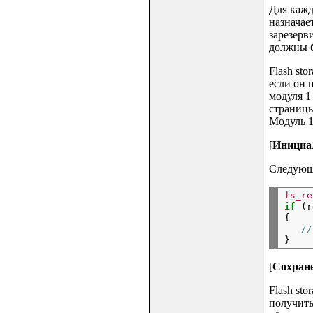
Для кажд
назначае
зарезерв
должны 
Flash st
если он 
модуля 1
страницы
Модуль 1
[
Инициа
Следующи
fs_re
if
 (r
{

//
[
Сохране
Flash st
получить