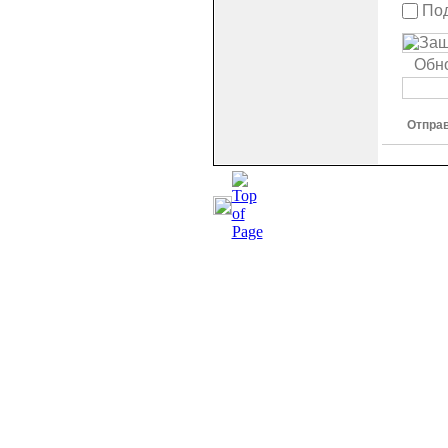
Под
Обн
Отпра