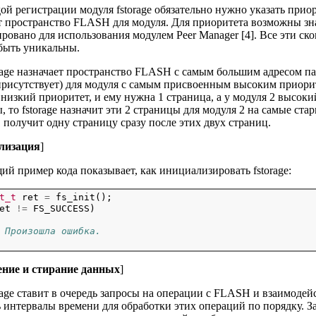
ой регистрации модуля fstorage обязательно нужно указать приори
т пространство FLASH для модуля. Для приоритета возможны зна
ировано для использования модулем Peer Manager [4]. Все эти 
быть уникальны.
orage назначает пространство FLASH с самым большим адресом па
присутствует) для модуля с самым присвоенным высоким приорите
 низкий приоритет, и ему нужна 1 страница, а у модуля 2 высоки
, то fstorage назначит эти 2 страницы для модуля 2 на самые ст
 получит одну страницу сразу после этих двух страниц.
лизация
]
й пример кода показывает, как инициализировать fstorage:
t_t
 ret 
=
 fs_init();
et 
!=
 FS_SUCCESS)

 Произошла ошибка.
ние и стирание данных
]
orage ставит в очередь запросы на операции с FLASH и взаимодейс
 интервалы времени для обработки этих операций по порядку. 