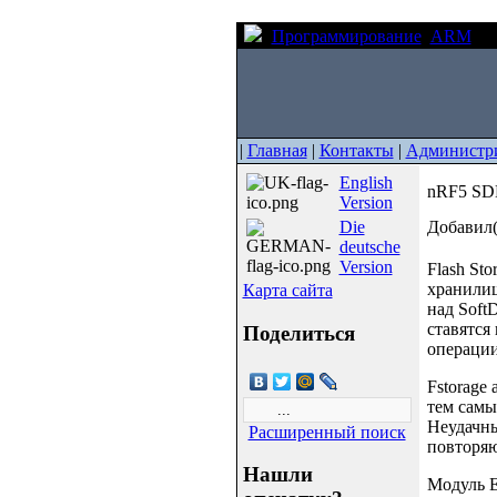
Программирование
ARM
nR
|
Главная
|
Контакты
|
Администр
English
nRF5 SDK
Version
Die
Добавил(
deutsche
Version
Flash Sto
хранилищ
Карта сайта
над Soft
ставятся
Поделиться
операции
Fstorage
тем самы
Неудачны
Расширенный поиск
повторяю
Нашли
Модуль Ex