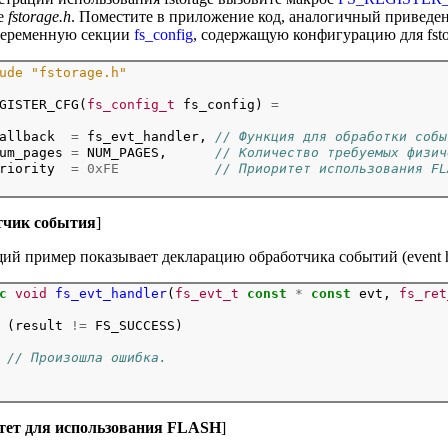
е
fstorage.h
. Поместите в приложение код, аналогичный приведе
переменную секции
fs_config
, содержащую конфигурацию для fsto
ude "fstorage.h"
GISTER_CFG(
fs_config_t
 fs_config) 
=
allback  
=
 fs_evt_handler, 
// Функция для обработки собы
um_pages 
=
 NUM_PAGES,      
// Количество требуемых физич
riority  
=
0xFE
// Приоритет использования FL
тчик события
]
й пример показывает декларацию обработчика событий (event han
c
void
fs_evt_handler
(
fs_evt_t
const
*
const
 evt, 
fs_ret
 (result 
!=
 FS_SUCCESS)

// Произошла ошибка.
тет для использования FLASH
]