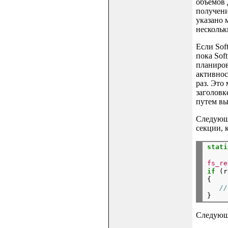
объемов 
получени
указано 
нескольк
Если Sof
пока Sof
планиров
активнос
раз. Это
заголовк
путем выз
Следующи
секции, 
stati
fs_re
if
 (r
{

//
Следующи