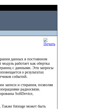
Sun, August 09 2026
тирания данных в постоянном
 модуль работает как обертка
 страниц с данными. Эти запросы
оповещается о результатах
тчиков событий.
ии записи и стирания, позволяя
 операциями радиосвязи.
ированы SoftDevice,
e. Также fstorage может быть