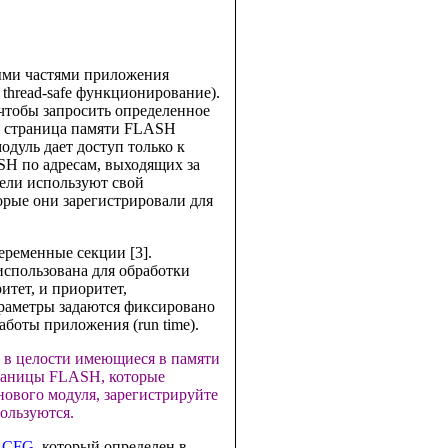
ными частями приложения
 thread-safe функционирование).
 чтобы запросить определенное
ая страница памяти FLASH
одуль дает доступ только к
SH по адресам, выходящих за
тели используют свой
орые они зарегистрировали для
еременные секции [3].
использована для обработки
итет, и приоритет,
раметры задаются фиксировано
аботы приложения (run time).
ь в целости имеющиеся в памяти
раницы FLASH, которые
нового модуля, зарегистрируйте
ользуются.
_CFG
, который определен в