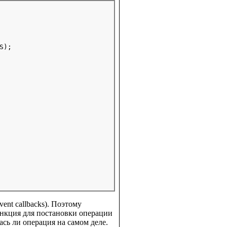
S);

ent callbacks). Поэтому
ункция для постановки операции
ась ли операция на самом деле.