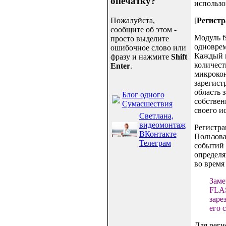
опечатку?
использо
Пожалуйста,
[
Регистр
сообщите об этом -
Модуль f
просто выделите
одноврем
ошибочное слово или
Каждый п
фразу и нажмите
Shift
количест
Enter
.
микрокон
зарегист
область 
Блог одного
собствен
Сумасшествия
своего и
Светлана,
видеомонтаж
Регистра
ВКонтакте
Пользова
Телеграм
событий 
определя
во время
Заме
FLAS
заре
его 
Для реги