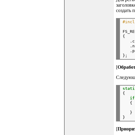
заголовк
создать 
#incl
FS_RE
{

   .c
   .n
   .p
[
Обрабо
Следующи
stati
{

if
   {

   }

[
Приори