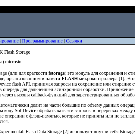
F5 SDK Flash Storage
ирование
|
Программирование
|
Ссылки
|
 Flash Storage
а) microsin
rage (или для краткости
fstorage
) это модуль для сохранения и с
е, организованном в памяти
FLASH
микроконтроллера [1]. Этот
Device flash API, принимая запросы на сохранение или стирание
 в очередь для дальнейшей асинхронной обработки. Приложение 
 через вызовы callback-функций для зарегистрированных обрабо
 автоматически делит на части большие по объему данных операц
м коду SoftDevice обрабатывать эти запросы в перерывах между
е операции с флэш-памятью, которые не приняты или не заплан
тся.
perimental: Flash Data Storage [2] использует внутри себя fstorag