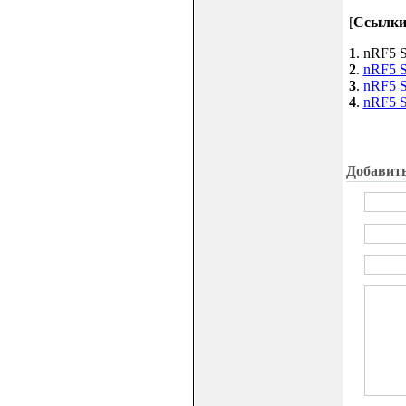
[
Ссылк
1
. nRF5 S
2
.
nRF5 S
3
.
nRF5 S
4
.
nRF5 S
Добавит