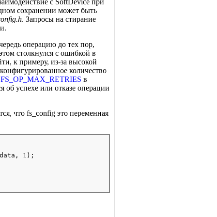
аимодействие с SoftDevice при
одном сохранении может быть
onfig.h
. Запросы на стирание
и.
очередь операцию до тех пор,
 этом столкнулся с ошибкой в
и, к примеру, из-за высокой
 сконфигурированное количество
м
FS_OP_MAX_RETRIES
в
я об успехе или отказе операции
я, что fs_config это переменная
data, 
1
);