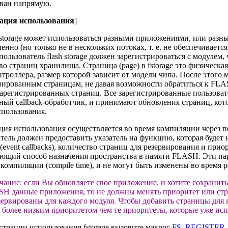
ван напрямую.
ация использования
]
storage может использоваться разными приложениями, или раз
енно (но только не в нескольких потоках, т. е. не обеспечивается
ользователь flash storage должен зарегистрироваться с модулем,
во страниц хранилища. Страница (page) в fstorage это физическ
троллера, размер которой зависит от модели чипа. После этого м
рированным страницам, не давая возможности обратиться к FLA
зарегистрированных страниц. Все зарегистрированные пользова
ный callback-обработчик, и принимают обновления страниц, кот
спользования.
ция использования осуществляется во время компиляции через п
тель должен предоставить указатель на функцию, которая будет 
(event callbacks), количество страниц для резервирования и приор
ющий способ назначения пространства в памяти FLASH. Эти па
 компиляции (compile time), и не могут быть изменены во время р
чание: если Вы обновляете свое приложение, и хотите сохранит
H данные приложения, то не должны менять приоритет или ст
зервированы для каждого модуля. Чтобы добавить страницы для 
с более низким приоритетом чем те приоритеты, которые уже исп
страции использования fstorage вызовите макрос
FS_REGISTER