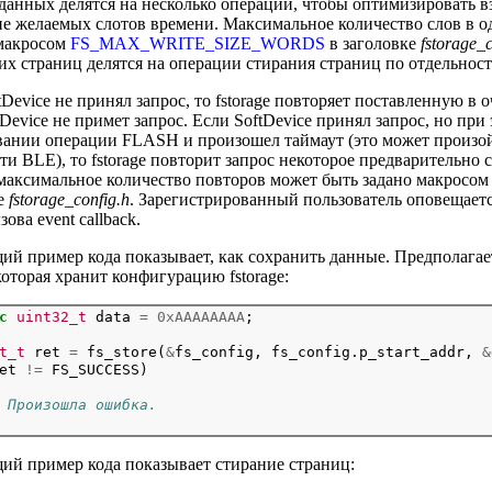
данных делятся на несколько операций, чтобы оптимизировать вз
е желаемых слотов времени. Максимальное количество слов в 
макросом
FS_MAX_WRITE_SIZE_WORDS
в заголовке
fstorage_c
их страниц делятся на операции стирания страниц по отдельност
tDevice не принял запрос, то fstorage повторяет поставленную в 
tDevice не примет запрос. Если SoftDevice принял запрос, но при
ании операции FLASH и произошел таймаут (это может произойт
ти BLE), то fstorage повторит запрос некоторое предварительно
 максимальное количество повторов может быть задано макросо
е
fstorage_config.h
. Зарегистрированный пользователь оповещаетс
ова event callback.
й пример кода показывает, как сохранить данные. Предполагаетс
которая хранит конфигурацию fstorage:
c
uint32_t
 data 
=
0xAAAAAAAA
;
t_t
 ret 
=
 fs_store(
&
fs_config, fs_config.p_start_addr, 
&
et 
!=
 FS_SUCCESS)

 Произошла ошибка.
й пример кода показывает стирание страниц: