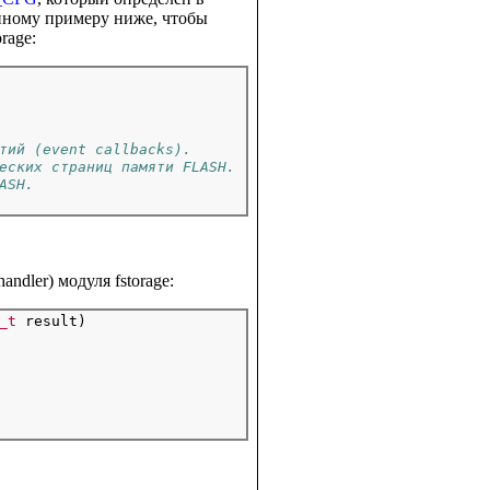
нному примеру ниже, чтобы
rage:
тий (event callbacks).
еских страниц памяти FLASH.
ASH.
dler) модуля fstorage:
_t
 result)
