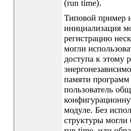
(run time).
Типовой пример и
инициализация мо
регистрацию неск
могли использова
доступа к этому 
энергонезависимое
памяти программ
пользователь общ
конфигурационную
модуле. Без испо
структуры могли 
run time, или обр