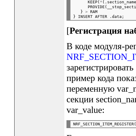
      KEEP(
*
(.section_name
      PROVIDE(__stop_sect
   } 
>
 RAM

[
Регистрация на
В коде модуля-ре
NRF_SECTION_
зарегистрироват
пример кода пока
переменную var_n
секции section_na
var_value:
NRF_SECTION_ITEM_REGISTER