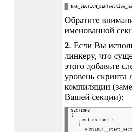
NRF_SECTION_DEF(section_n
Обратите внимани
именованной сек
2
. Если Вы испол
линкеру, что сущ
этого добавьте с
уровень скрипта 
компиляции (заме
Вашей секции):
SECTIONS

{

   .section_name 
:
   {

      PROVIDE(__start_sec