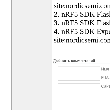
site:nordicsemi.co
2
. nRF5 SDK Flash
3
. nRF5 SDK Flash
4
. nRF5 SDK Experi
site:nordicsemi.co
Добавить комментарий
Имя 
E-Ma
Сай