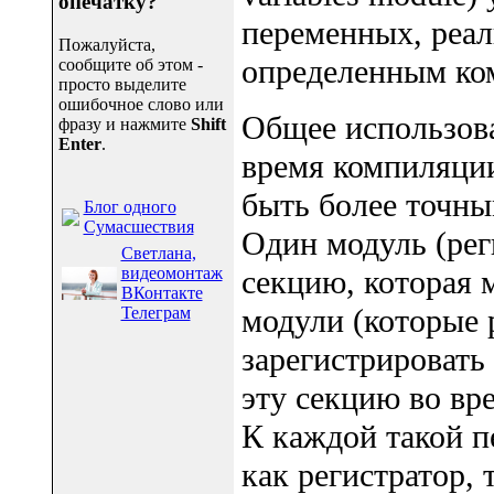
опечатку?
переменных, реал
Пожалуйста,
определенным ко
сообщите об этом -
просто выделите
ошибочное слово или
Общее использов
фразу и нажмите
Shift
Enter
.
время компиляции
быть более точным
Блог одного
Сумасшествия
Один модуль (рег
Светлана,
видеомонтаж
секцию, которая 
ВКонтакте
модули (которые 
Телеграм
зарегистрировать
эту секцию во вр
К каждой такой п
как регистратор, 