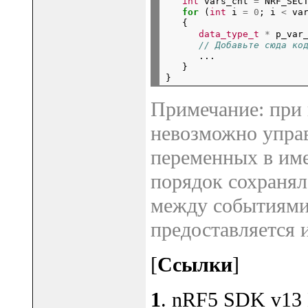
int
 vars_cnt 
=
 NRF_SEC
for
 (
int
 i 
=
0
; i 
<
 va
   {

data_type_t
*
 p_var
// Добавьте сюда ко
      ...

   }

Примечание: при 
невозможно управ
переменных в име
порядок сохранял
между событиями
предоставляется 
[
Ссылки
]
1
. nRF5 SDK v13 E