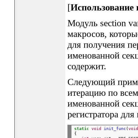
[
Использование 
Модуль section va
макросов, которы
для получения п
именованной секц
содержит.
Следующий пример
итерацию по всем
именованной секц
регистратора для 
static
void
init_func
(
voi
{
