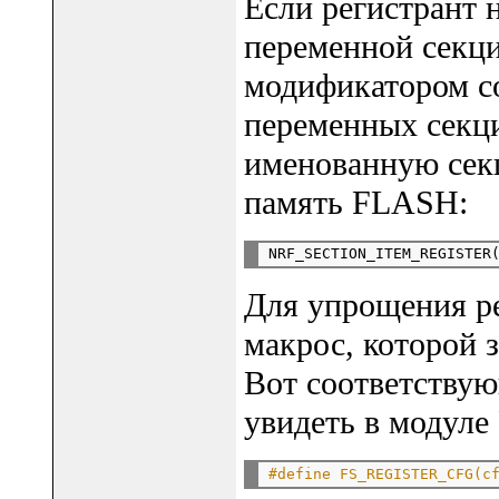
Если регистрант 
переменной секци
модификатором co
переменных секци
именованную секц
память FLASH:
NRF_SECTION_ITEM_REGISTER
Для упрощения р
макрос, которой 
Вот соответству
увидеть в модуле F
#define FS_REGISTER_CFG(c