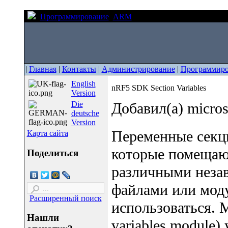
Программирование
ARM
nRF5 SDK Section Variable
|
Главная
|
Контакты
|
Администрирование
|
Программиро
English
nRF5 SDK Section Variables
Version
Die
Добавил(а) micro
deutsche
Version
Переменные секции
Карта сайта
которые помещаю
Поделиться
различными неза
файлами или моду
Расширенный поиск
использоваться. 
Нашли
variables module)