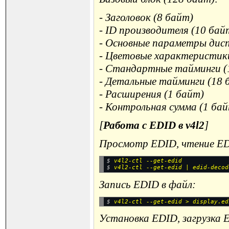
- Заголовок (8 байт)
- ID производителя (10 бай
- Основные параметры дисп
- Цветовые характеристик
- Стандартные тайминги (
- Детальные тайминги (18 
- Расширения (1 байт)
- Контрольная сумма (1 ба
[
Работа с EDID в v4l2
]
Просмотр EDID, чтение ED
$ 
v4l2-ctl --get-edid
$ 
Запись EDID в файл:
$ 
Установка EDID, загрузка 