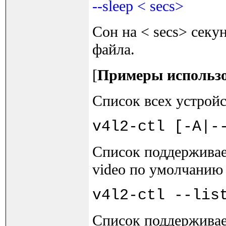
--sleep < secs>
Сон на < secs> сек
файла.
[
Примеры использ
Список всех устройс
v4l2-ctl [-A|-
Список поддерживае
video по умолчани
v4l2-ctl --lis
Список поддерживае