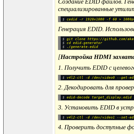
Создание EDID файлов. Ген
специализированные утили
$ 
Генерация EDID. Использов
$ 
git clone https://github.com/aka
$ 
cd edid-generator
$ 
[
Настройка HDMI захват
1. Получить EDID с целевог
$ 
2. Декодировать для провер
$ 
3. Установить EDID в устр
$ 
4. Проверить доступные ф