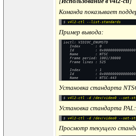
[
Использование в v4l2-ctl
]
Команда показывает подд
$ 
Пример вывода:
ioctl: VIDIOC_ENUMSTD

   Index       : 0

   Id          : 0x0000000000000001
   Name        : NTSC

   Frame period: 1001/30000

   Frame lines : 525
   Index       : 1

   Id          : 0x0000000000000002
Установка стандарта NTS
$ 
Установка стандарта PAL:
$ 
Просмотр текущего станд