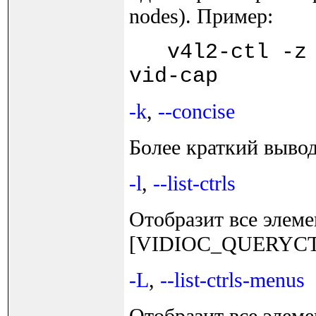
nodes). Пример:
v4l2-ctl -z p
vid-cap
-k
,
--concise
Более краткий вывод
-l
,
--list-ctrls
Отобразит все элеме
[VIDIOC_QUERYCT
-L
,
--list-ctrls-menus
Отобразит все элем