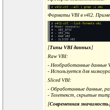
$ 
Форматы VBI в v4l2. Прим
$ 
v4l2-ctl --list-formats-vbi
# Может показать:

# - VBI_NTSC

# - VBI_PAL

# - RAW VBI

[
Типы VBI данных
]
Raw VBI:
- Необработанные данные V
- Используется для низкоур
Sliced VBI:
- Обработанные данные, ра
- Телетекст, скрытые титр
[
Современная значимость