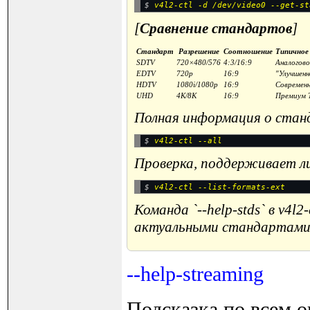
$ 
[
Сравнение стандартов
]
Стандарт
Разрешение
Соотношение
Типичное
SDTV
720×480/576
4:3/16:9
Аналогово
EDTV
720p
16:9
"Улучшенн
HDTV
1080i/1080p
16:9
Современ
UHD
4K/8K
16:9
Премиум 
Полная информация о стан
$ 
Проверка, поддерживает л
$ 
Команда `--help-stds` в v4
актуальными стандартами
--help-streaming
Подсказка по всем о