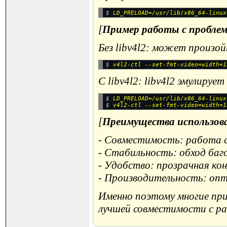
$ 
[
Пример работы с пробле
Без libv4l2: может произойт
$ 
С libv4l2: libv4l2 эмулиру
$ 
LD_PRELOAD=/usr/lib/x86_64-linux
$ 
[
Преимущества использов
- Совместимость: работа 
- Стабильность: обход баг
- Удобство: прозрачная к
- Производительность: оп
Именно поэтому многие прил
лучшей совместимости с р