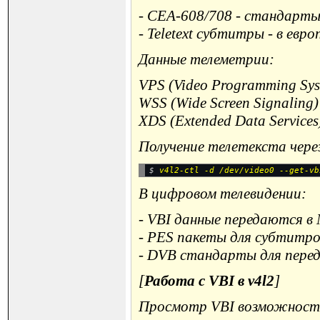
- CEA-608/708 - стандарт
- Teletext субтитры - в евр
Данные телеметрии:
VPS (Video Programming Sys
WSS (Wide Screen Signaling)
XDS (Extended Data Services
Получение телетекста чере
$ 
В цифровом телевидении:
- VBI данные передаются в
- PES пакеты для субтитро
- DVB стандарты для перед
[
Работа с VBI в v4l2
]
Просмотр VBI возможност