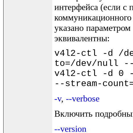
интерфейса (если с 
коммуникационного 
указано параметром
эквивалентны:
v4l2-ctl -d /d
to=/dev/null -
v4l2-ctl -d 0 
--stream-count
-v
,
--verbose
Включить подробны
--version