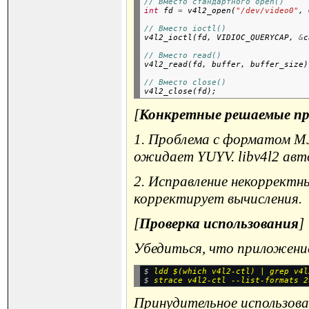
// Вместо стандартного open()
int
fd
=
v4l2_open(
"/dev/video0"
,
// Вместо ioctl()

v4l2_ioctl(fd,
VIDIOC_QUERYCAP,
&
c
// Вместо read()

v4l2_read(fd,
buffer,
buffer_size)
// Вместо close()
[
Конкретные решаемые п
1. Проблема с форматом 
ожидает YUYV. libv4l2 ав
2. Исправление некорректны
корректирует вычисления.
[
Проверка использования
]
Убедиться, что приложение 
$ 
ldd $(which v4l2-ctl) | grep v4l
$ 
Принудительное использован