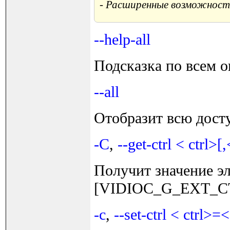
- Расширенные возможност
--help-all
Подсказка по всем 
--all
Отобразит всю дос
-C
,
--get-ctrl < ctrl>[,
Получит значение эл
[VIDIOC_G_EXT_C
-c
,
--set-ctrl < ctrl>=