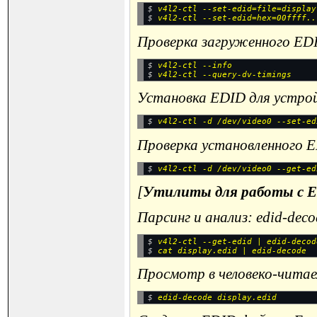
$ 
v4l2-ctl --set-edid=file=display
$ 
Проверка загруженного ED
$ 
v4l2-ctl --info
$ 
Установка EDID для устро
$ 
Проверка установленного 
$ 
[
Утилиты для работы с 
Парсинг и анализ: edid-dec
$ 
v4l2-ctl --get-edid | edid-decod
$ 
Просмотр в человеко-чита
$ 