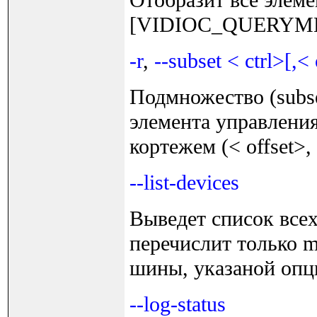
[VIDIOC_QUERYM
-r
,
--subset < ctrl>[,<
Подмножество (subs
элемента управления
кортежем (< offset>, 
--list-devices
Выведет список всех
перечислит только 
шины, указаной опци
--log-status