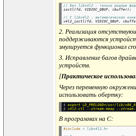
// Без libv4l2 - только родные фор

ioctl(fd,
VIDIOC_QBUF,
&
buffer);
// С libv4l2 - автоматическая конв

v4l2_ioctl(fd,
VIDIOC_QBUF,
&
2. Реализация отсутствующи
поддерживаются устройств
эмулируется функционал cro
3. Исправление багов драй
устройств.
[
Практическое использова
Через переменную окружени
использовать обертку:
$ 
export LD_PRELOAD=/usr/lib/x86_6
$ 
В программах на C:
#include
< libv4l2.h>