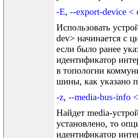
-E
,
--export-device <
Использовать устро
dev> начинается с ц
если было ранее указ
идентификатор интер
в топологии коммун
шины, как указано п
-z
,
--media-bus-info 
Найдет media-устрой
установлено, то опци
идентификатор интер