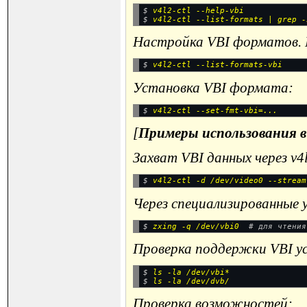
$ 
v4l2-ctl --help-vbi
$ 
Настройка VBI форматов.
$ 
Установка VBI формата:
$ 
[
Примеры использования в
Захват VBI данных через v4l
$ 
Через специализированные
$ 
zxing -q /dev/vbi0
Проверка поддержки VBI у
$ 
ls -la /dev/vbi*
$ 
Проверка возможностей: