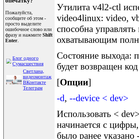
опечатку?
Утилита v4l2-ctl ис
Пожалуйста,
video4linux: video, v
сообщите об этом -
просто выделите
способна управлять
ошибочное слово или
фразу и нажмите
Shift
охватывающим полн
Enter
.
Состояние выхода: п
Блог одного
Сумасшествия
будет возвращен ко
Светлана,
видеомонтаж
[
Опции
]
ВКонтакте
Телеграм
-d
,
--device < dev>
Использовать < dev>
начинается с цифры,
было ранее указано 