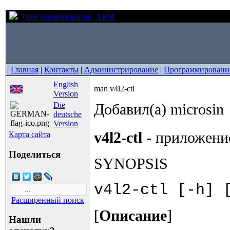
Программирование
ARM
man v4l2-ctl
|
Главная
|
Контакты
|
Администрирование
|
Программировани
English
man v4l2-ctl
Version
Die
Добавил(а) microsin
deutsche
Version
v4l2-ctl
- приложени
Карта сайта
Поделиться
SYNOPSIS
v4l2-ctl [-h] 
Расширенный поиск
[
Описание
]
Нашли