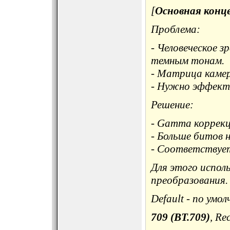
[
Основная конц
Проблема:
- Человеческое з
темным тонам.
- Матрица камер
- Нужно эффект
Решение:
- Gamma коррекц
- Больше битов 
- Соответствует
Для этого испол
преобразования.
Default - по умо
709 (BT.709)
, Re