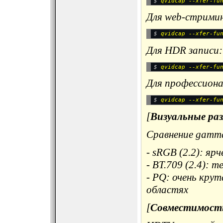
$ 
Для web-стримин
$ 
Для HDR записи:
$ 
Для профессион
$ 
[
Визуальные ра
Сравнение gamm
- sRGB (2.2): яр
- BT.709 (2.4): 
- PQ: очень крут
областях
[
Совместимость