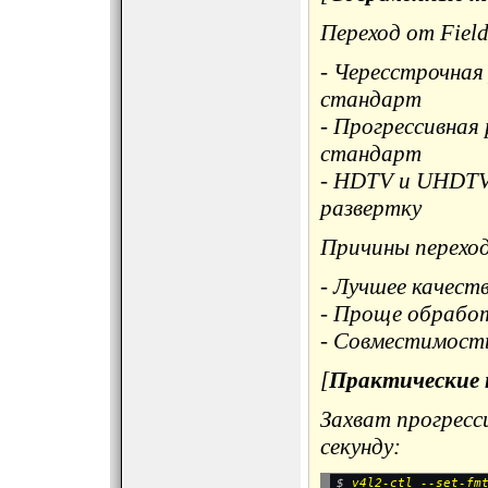
Переход от Field
- Чересстрочная
стандарт
- Прогрессивная 
стандарт
- HDTV и UHDTV 
развертку
Причины перехо
- Лучшее качест
- Проще обрабо
- Совместимост
[
Практические
Захват прогресси
секунду:
$ 
v4l2-ctl --set-fm