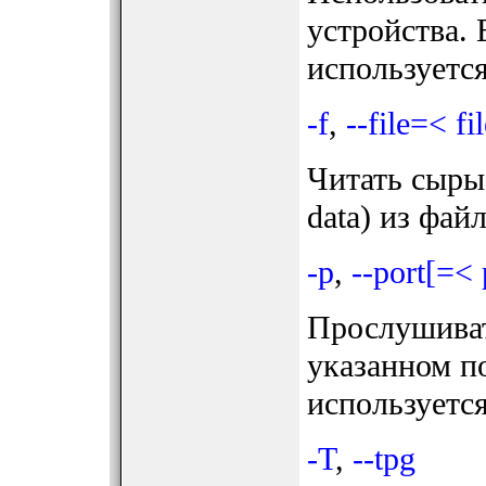
устройства. 
используется
-f
,
--file=< fi
Читать сыры
data) из файл
-p
,
--port[=< 
Прослушиват
указанном п
используется
-T
,
--tpg