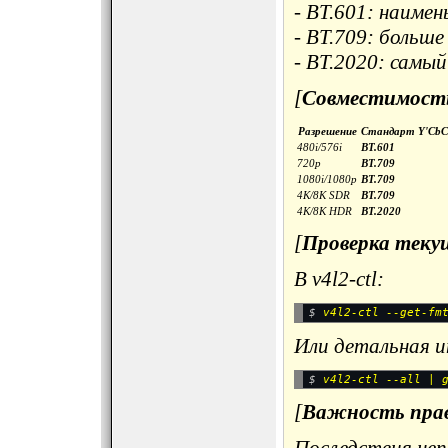
- BT.601: наиме
- BT.709: больш
- BT.2020: самы
[
Совместимость
Разрешение
Стандарт Y'CbC
480i/576i
BT.601
720p
BT.709
1080i/1080p
BT.709
4K/8K SDR
BT.709
4K/8K HDR
BT.2020
[
Проверка теку
В v4l2-ctl:
$ 
Или детальная 
$ 
[
Важность прав