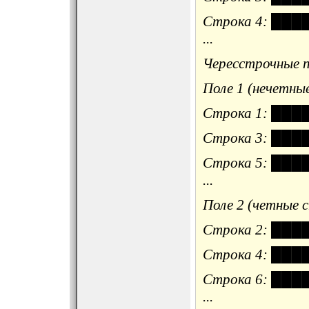
Строка 4: █
...
Чересстрочные по
Поле 1 (нечетны
Строка 1: █
Строка 3: █
Строка 5: █
...
Поле 2 (четные 
Строка 2: █
Строка 4: █
Строка 6: █
...