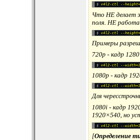
$ 
Что НЕ делает э
поля. НЕ работа
$ 
v4l2-ctl --height
Примеры разреше
720p - кадр 128
$ 
1080p - кадр 19
$ 
Для чересстрочн
1080i - кадр 192
1920×540, но ус
$ 
[
Определение т