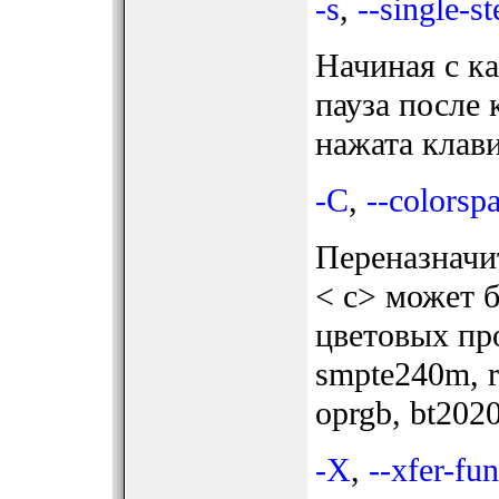
-s
,
--single-s
Начиная с ка
пауза после 
нажата клав
-C
,
--colorsp
Переназначит
< c> может 
цветовых пр
smpte240m, r
oprgb, bt2020
-X
,
--xfer-fu