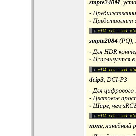
smpte240M
, ус
- Предшественни
- Представляет 
$ 
smpte2084
(PQ), 
- Для HDR конте
- Используется в
$ 
dcip3
, DCI-P3
- Для цифрового
- Цветовое прос
- Шире, чем sRG
$ 
none
, линейный 