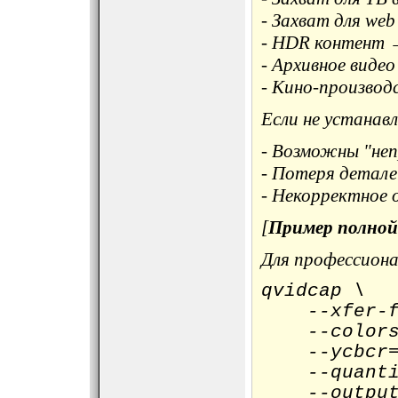
- Захват для we
- HDR контент 
- Архивное вид
- Кино-произво
Если не устанав
- Возможны "неп
- Потеря детале
- Некорректное
[
Пример полной
Для профессиона
qvidcap \
--xfer-fu
--colorsp
--ycbcr=7
--quantiza
--output=p