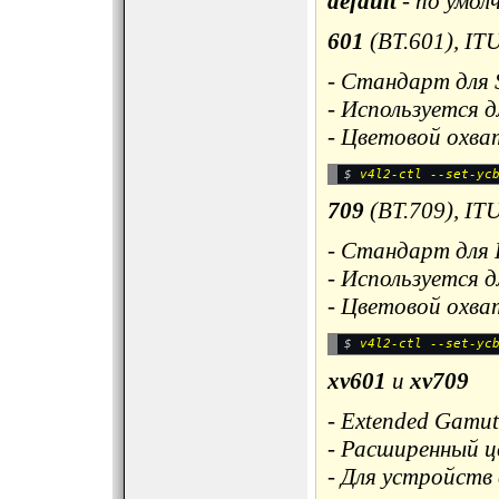
default
- по умол
601
(BT.601), IT
- Стандарт для
- Используется д
- Цветовой охва
$ 
709
(BT.709), IT
- Стандарт для 
- Используется 
- Цветовой охва
$ 
xv601
и
xv709
- Extended Gamut
- Расширенный ц
- Для устройств