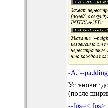
$ 
Захват чересстро
(полей) в секунд
INTERLACED:
$ 
Указание `--heig
независимо от т
чересстрочным. 
что каждое поле
-A
,
--paddin
Установит д
(после шири
--fps=< fps>