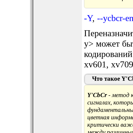
-Y
,
--ycbcr-e
Переназначи
y> может бы
кодирований 
xv601, xv709
Что такое Y'C
Y'CbCr
- метод 
сигналах, котор
фундаментальны
цветная информа
критически важе
между различны