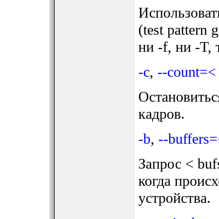
Использовать
(test pattern
ни -f, ни -T,
-c
,
--count=<
Остановитьс
кадров.
-b
,
--buffers
Запрос < buf
когда происх
устройства.