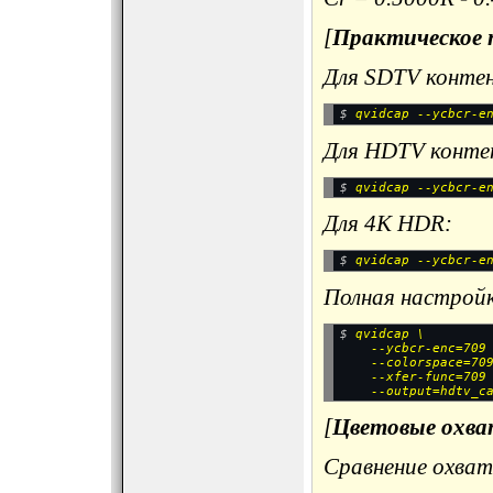
[
Практическое п
Для SDTV конте
$ 
Для HDTV конте
$ 
Для 4K HDR:
$ 
Полная настрой
$ 
qvidcap \

    --ycbcr-enc=709 
    --colorspace=709
    --xfer-func=709 
[
Цветовые охва
Сравнение охват