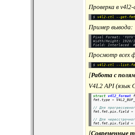
Проверка в v4l2-c
$ 
Пример вывода:
Pixel Format: 'YUYV'
Width/Height: 1920/1
Просмотр всех 
$ 
[
Работа с поля
V4L2 API (язык C
struct
v4l2_format
fmt.type
=
V4L2_BUF
// Для прогрессивно

fmt.fmt.pix.field
=
// Для чересстрочно

fmt.fmt.pix.field
=
[
Современные т