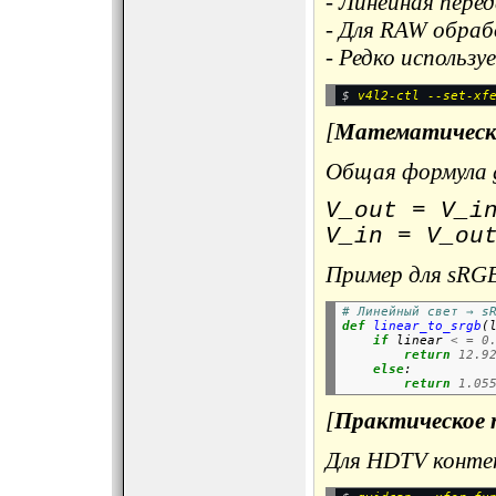
- Линейная пере
- Для RAW обра
- Редко использ
$ 
[
Математическ
Общая формула 
V_out = V_i
V_in = V_o
Пример для sRGB
# Линейный свет → s
def
linear_to_srgb
(l
if
 linear 
< =
0
return
12.9
else
:

return
1.05
[
Практическое п
Для HDTV конте