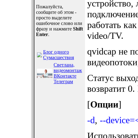
устройство, 
Пожалуйста,
подключение
сообщите об этом -
просто выделите
работать ка
ошибочное слово или
фразу и нажмите
Shift
video/TV.
Enter
.
qvidcap не п
Блог одного
Сумасшествия
видеопотоки
Светлана,
видеомонтаж
Статус выхо
ВКонтакте
Телеграм
возвратит 0.
[
Опции
]
-d
,
--device=
Использовать