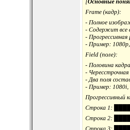
[
Основные пон
Frame (кадр):
- Полное изобра
- Содержит все 
- Прогрессивная 
- Пример: 1080p
Field (поле):
- Половина кадр
- Чересстрочная 
- Два поля сост
- Пример: 1080i,
Прогрессивный к
Строка 1: █
Строка 2: █
Строка 3: █