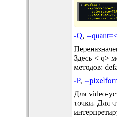
$ 
qvidcap \

    --ycbcr-enc=709
--colorspace=70
--xfer-func=709
--quantization=
-Q
,
--quant=
Переназначен
Здесь < q> 
методов: defa
-P
,
--pixelfo
Для video-ус
точки. Для 
интерпретир