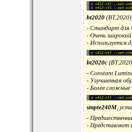
$ 
v4l2-ctl --set-yc
$ 
bt2020
(BT.2020)
- Стандарт для
- Очень широкий
- Используется 
$ 
bt2020c
(BT.2020
- Constant Lumin
- Улучшенная об
- Более сложные
$ 
smpte240M
, ус
- Предшественни
- Представляет 