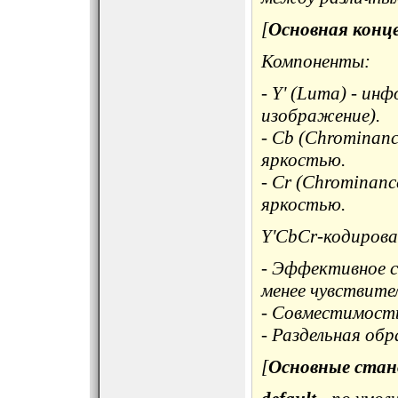
[
Основная конц
Компоненты:
- Y' (Luma) - ин
изображение).
- Cb (Chrominanc
яркостью.
- Cr (Chrominan
яркостью.
Y'CbCr-кодирова
- Эффективное с
менее чувствите
- Совместимость
- Раздельная об
[
Основные стан