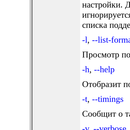
настройки. 
игнорируется
списка подд
-l
,
--list-form
Просмотр по
-h
,
--help
Отобразит по
-t
,
--timings
Сообщит о т
-v
,
--verbose