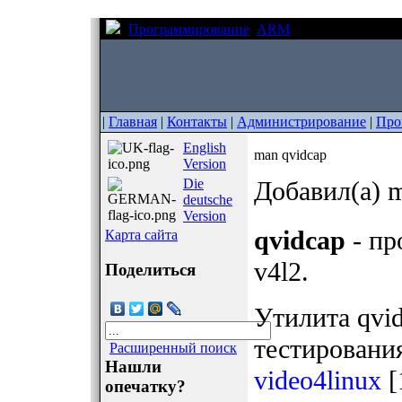
Программирование
ARM
man qvidcap
|
Главная
|
Контакты
|
Администрирование
|
Про
English
man qvidcap
Version
Die
Добавил(а) m
deutsche
Version
qvidcap
- пр
Карта сайта
v4l2.
Поделиться
Утилита qvid
тестирования
Расширенный поиск
Нашли
video4linux
[
опечатку?