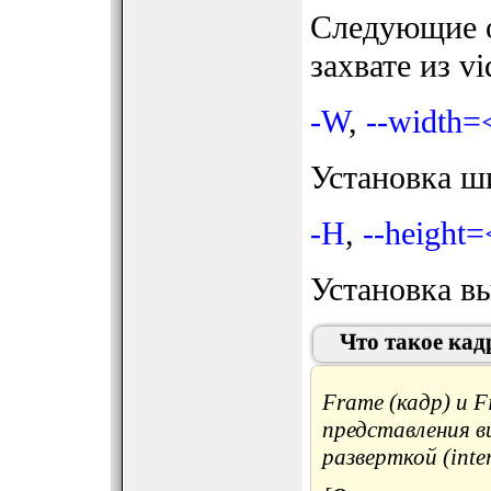
Следующие 
захвате из v
-W
,
--width=
Установка ш
-H
,
--height=
Установка вы
Что такое кадр
Frame (кадр) и F
представления в
разверткой (inter