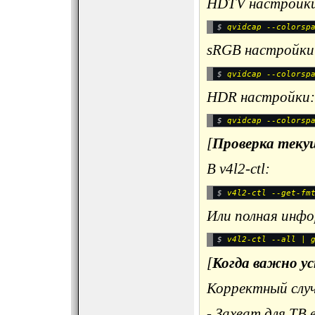
HDTV настройк
$ 
sRGB настройки
$ 
HDR настройки:
$ 
[
Проверка теку
В v4l2-ctl:
$ 
Или полная инф
$ 
[
Когда важно ус
Корректный случ
- Захват для ТВ