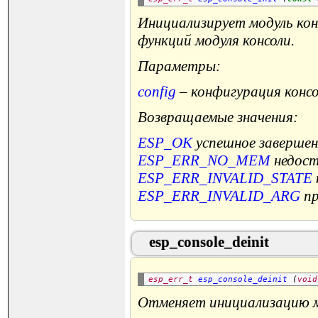
Инициализирует модуль кон
функций модуля консоли.
Параметры:
config
– конфигурация консо
Возвращаемые значения:
ESP_OK
успешное завершен
ESP_ERR_NO_MEM
недост
ESP_ERR_INVALID_STATE
ESP_ERR_INVALID_ARG
пр
esp_console_deinit
esp_err_t
esp_console_deinit 
(
void
Отменяет инициализацию мо