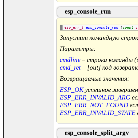
esp_console_run
esp_err_t
esp_console_run
 (
const
c
Запустит командную строк
Параметры:
cmdline
– строка команды (
cmd_ret
– [out] код возврат
Возвращаемые значения:
ESP_OK
успешное завершен
ESP_ERR_INVALID_ARG
ес
ESP_ERR_NOT_FOUND
есл
ESP_ERR_INVALID_STATE
esp_console_split_argv