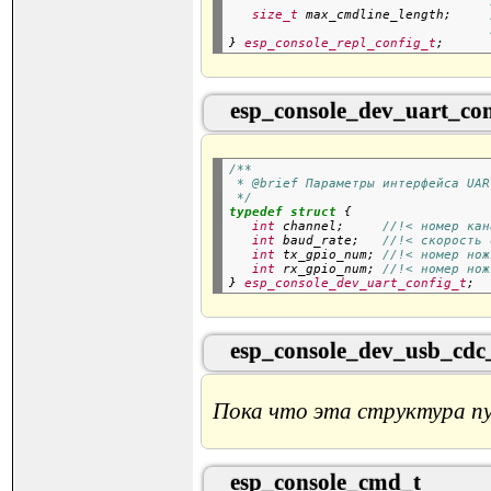
size_t
 max_cmdline_length;     
} 
esp_console_repl_config_t
esp_console_dev_uart_con
/**
 * @brief Параметры интерфейса UAR
 */
typedef
struct
 {

int
 channel;     
//!< номер кан
int
 baud_rate;   
//!< скорость 
int
 tx_gpio_num; 
//!< номер нож
int
 rx_gpio_num; 
//!< номер нож
} 
esp_console_dev_uart_config_t
esp_console_dev_usb_cdc
Пока что эта структура пус
esp_console_cmd_t