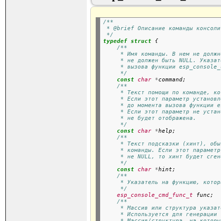
/**
 * @brief Описание команды консоли
 */
typedef
struct
 {

/**
     * Имя команды. В нем не должн
     * не должен быть NULL. Указат
     * вызова функции esp_console_
     */
const
char
*
command;

/**
     * Текст помощи по команде, ко
     * Если этот параметр установл
     * до момента вызова функции e
     * Если этот параметр не устан
     * не будет отображена.
     */
const
char
*
help;

/**
     * Текст подсказки (хинт), обы
     * команды. Если этот параметр
     * не NULL, то хинт будет сген
     */
const
char
*
hint;

/**
     * Указатель на функцию, котор
     */
esp_console_cmd_func_t
 func;

/**
     * Массив или структура указат
     * Используется для генерации 
     * Массив/структура, на которы