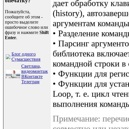
опечатку?
дает обработку клав
(history), автозавер
Пожалуйста,
сообщите об этом -
аргументам команды 
просто выделите
ошибочное слово или
• Разделение команд
фразу и нажмите
Shift
Enter
.
• Парсинг аргумент
библиотека включает
Блог одного
Сумасшествия
командной строки в
Светлана,
видеомонтаж
• Функции для регис
ВКонтакте
• Функции для устан
Телеграм
Loop, т. е. цикл чте
выполнения команды
Примечание: перечи
совместно или незав