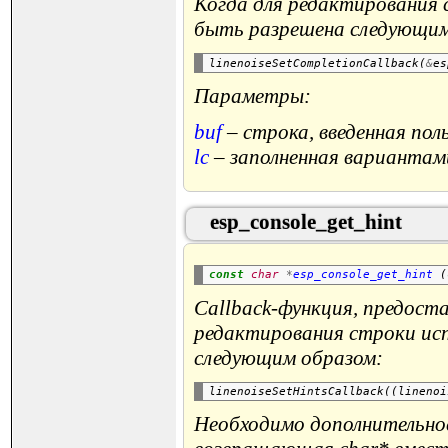
Когда для редактирования 
быть разрешена следующим
linenoiseSetCompletionCallback(
&
Параметры:
buf
– строка, введенная пол
lc
– заполненная вариантами
esp_console_get_hint
const
char
*
esp_console_get_hint
 (
Callback-функция, предоста
редактирования строки исп
следующим образом:
linenoiseSetHintsCallback((linenoi
Необходимо дополнительное 