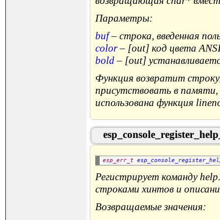
возвращающая char* вместо
Параметры:
buf
– строка, введенная пол
color
– [out] код цвета ANS
bold
– [out] устанавливае
Функция возвратит строку
присутствовать в памяти,
использована функция lineno
esp_console_register_he
esp_err_t
esp_console_register_hel
Регистрирует команду help.
строками хинтов и описани
Возвращаемые значения: