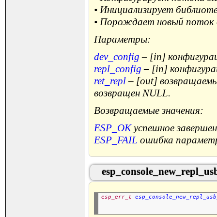
• Инициализирует библиотек
• Порождает новый поток 
Параметры:
dev_config
– [in] конфигур
repl_config
– [in] конфигур
ret_repl
– [out] возвращаем
возвращен NULL.
Возвращаемые значения:
ESP_OK
успешное завершен
ESP_FAIL
ошибка парамет
esp_console_new_repl_us
esp_err_t
esp_console_new_repl_usb