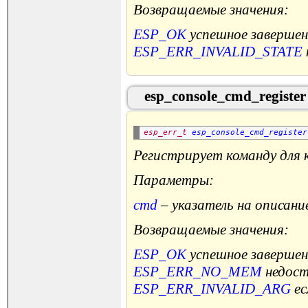
Возвращаемые значения:
ESP_OK
успешное завершен
ESP_ERR_INVALID_STATE
esp_console_cmd_register
esp_err_t
esp_console_cmd_register
Регистрирует команду для к
Параметры:
cmd
– указатель на описани
Возвращаемые значения:
ESP_OK
успешное завершен
ESP_ERR_NO_MEM
недост
ESP_ERR_INVALID_ARG
ес