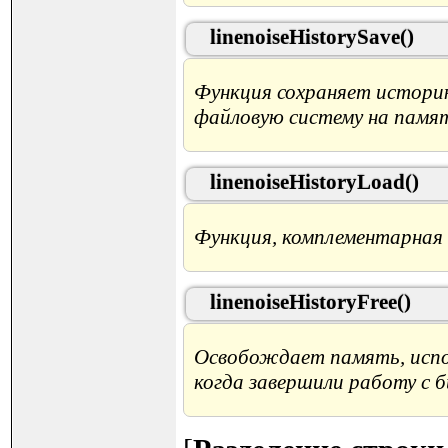
linenoiseHistorySave()
Функция сохраняет историю
файловую систему на памят
linenoiseHistoryLoad()
Функция, комплементарная
linenoiseHistoryFree()
Освобождает память, испол
когда завершили работу с б