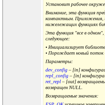
Установит рабочее окруже
Внимание, эта функция пред
компактным. Приложения, 
нижележащих функциях библи
Эта функция "все в одном"
следующее:
• Инициализирует библиотек
• Порождает новый поток 
Параметры:
dev_config
– [in] конфигур
repl_config
– [in] конфигур
ret_repl
– [out] возвращаем
возвращен NULL.
Возвращаемые значения:
ESP_OK
успешное завершен