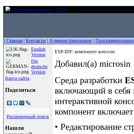
Программирование
ARM
ESP-IDF: компонент консоли
|
Главная
|
Контакты
|
Администрирование
|
Программировани
English
ESP-IDF: компонент консоли
Version
Die
Добавил(а) microsin
deutsche
Version
Среда разработки
E
Карта сайта
включающий в себя 
Поделиться
интерактивной конс
компонент включает
Расширенный поиск
• Редактирование с
Нашли