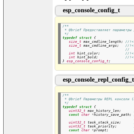
esp_console_config_t
/**
 * @brief Предоставляет параметры 
 */
typedef
struct
 {

size_t
 max_cmdline_length; 
//!<
size_t
 max_cmdline_args;   
//!<
//  
int
 hint_color;            
//!<
int
 hint_bold;             
//!<
} 
esp_console_config_t
esp_console_repl_config_t
/**
 * @brief Параметры REPL консоли (
 */
typedef
struct
 {

uint32_t
 max_history_len;      
const
char
*
history_save_path; 
uint32_t
 task_stack_size;      
uint32_t
 task_priority;        
const
char
*
prompt;            