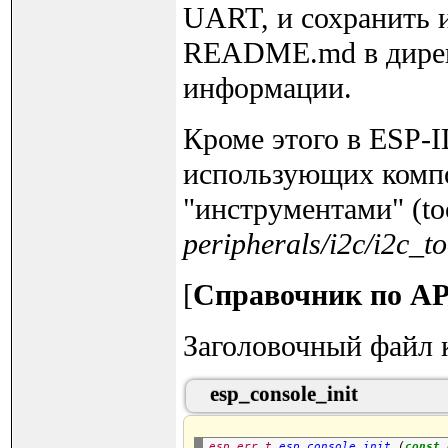
UART, и сохранить и
README.md в директ
информации.
Кроме этого в ESP-I
использующих компо
"инструментами" (to
peripherals/i2c/i2c_to
[
Справочник по API
Заголовочный файл 
esp_console_init
esp_err_t
esp_console_init
 (
const