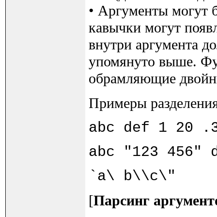
• Аргументы могут 
кавычки могут появл
внутри аргумента до
упомянуто выше. Фун
обрамляющие двойны
Примеры разделения
abc def 1 20 .
abc "123 456" 
`a\ b\\c\" 
[
Парсинг аргумент