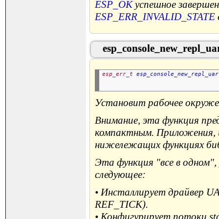
ESP_OK
успешное завершен
ESP_ERR_INVALID_STATE
esp_console_new_repl_ua
esp_err_t
esp_console_new_repl_uar
Установит рабочее окружен
Внимание, эта функция пред
компактным. Приложения, 
нижележащих функциях библи
Эта функция "все в одном"
следующее:
• Инсталлирует драйвер UA
REF_TICK).
• Конфигурирует потоки std