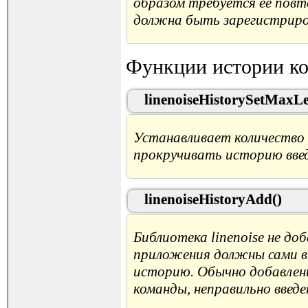
образом требуется её повт
должна быть зарегистрир
Функции истории ко
linenoiseHistorySetMaxLe
Устанавливает количество 
прокручивать историю введ
linenoiseHistoryAdd()
Библиотека linenoise не д
приложения должны сами в
историю. Обычно добавлени
команды, неправильно введ