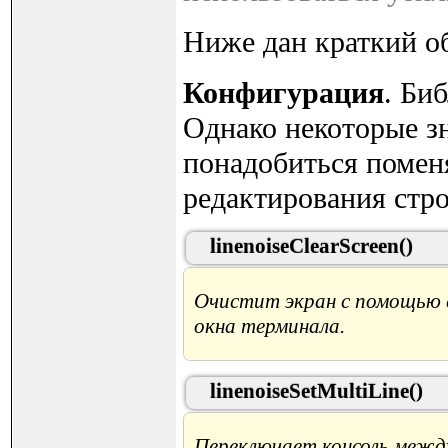
Ниже дан краткий обз
Конфигурация
. Би
Однако некоторые з
понадобиться помен
редактирования стро
linenoiseClearScreen()
Очистит экран с помощью e
окна терминала.
linenoiseSetMultiLine()
Переключает консоль межд