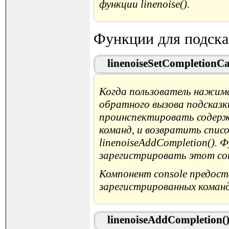
функции linenoise().
Функции для подска
linenoiseSetCompletionCa
Когда пользователь нажима
обратного вызова подсказки
проинспектировать содержи
команд, и возвратить спис
linenoiseAddCompletion(). 
зарегистрировать этот com
Компонент console предос
зарегистрированных коман
linenoiseAddCompletion(