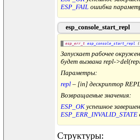
ESP_FAIL
ошибка парамет
esp_console_start_repl
esp_err_t
esp_console_start_repl
 (
Запускает рабочее окружен
будет вызвана repl->del(re
Параметры:
repl
– [in] дескриптор REPL
Возвращаемые значения:
ESP_OK
успешное завершен
ESP_ERR_INVALID_STATE
Структуры: