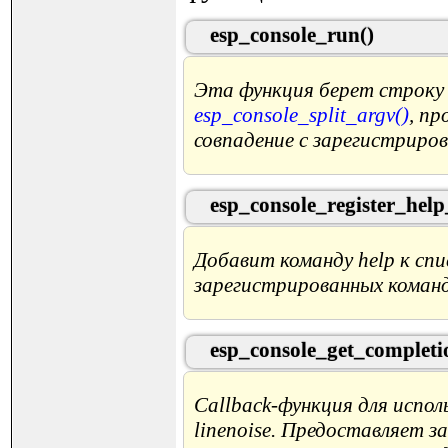
esp_console_run()
Эта функция берет строку 
esp_console_split_argv()
, п
совпадение с зарегистриро
esp_console_register_he
Добавит команду help к спи
зарегистрированных команд
esp_console_get_completi
Callback-функция для испол
linenoise. Предоставляет за