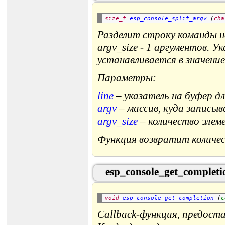
size_t
esp_console_split_argv
 (
cha
Разделит строку команды на
argv_size - 1 аргументов. У
устанавливается в значени
Параметры:
line
– указатель на буфер д
argv
– массив, куда записы
argv_size
– количество элем
Функция возвратит количест
esp_console_get_completi
void
esp_console_get_completion
 (
c
Callback-функция, предост