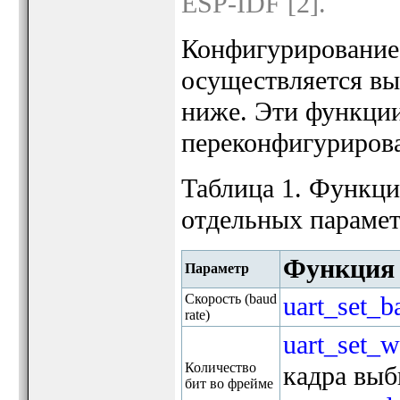
ESP-IDF [2].
Конфигурирование 
осуществляется вы
ниже. Эти функции
переконфигурирова
Таблица 1. Функц
отдельных параме
Функция
Параметр
Скорость (baud
uart_set_b
rate)
uart_set_w
Количество
кадра выб
бит во фрейме