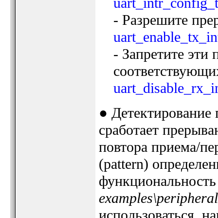
uart_intr_config_
- Разрешите пре
uart_enable_tx_in
- Запретите эти
соответствующи
uart_disable_rx_in
● Детектирование п
сработает прерыва
повтора приема/пе
(pattern) определе
функциональность 
examples\peripheral
использоваться, н