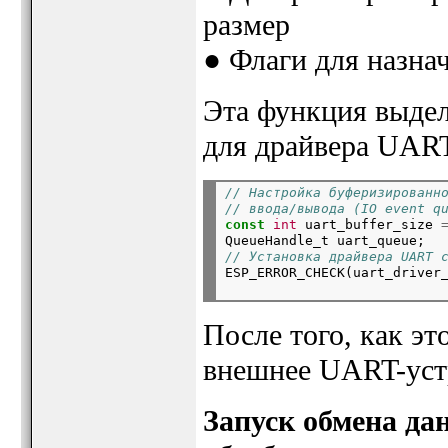
размер
● Флаги для назна
Эта функция выде
для драйвера UAR
// Настройка буферизированн
// ввода/вывода (IO event q
const
int
 uart_buffer_size 
QueueHandle_t uart_queue;
// Установка драйвера UART 

ESP_ERROR_CHECK(uart_driver
                           
После того, как э
внешнее UART-уст
Запуск обмена д