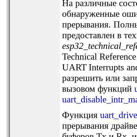
На различные сост
обнаруженные оши
прерывания. Полн
предоставлен в те
esp32_technical_re
Technical Referenc
UART Interrupts an
разрешить или зап
вызовом функций
uart_disable_intr_m
Функция
uart_drive
прерывания драйве
буферов Tx и Rx, 