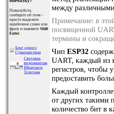
опечатку?
между различными
Пожалуйста,
сообщите об этом -
Примечание: в этой
просто выделите
ошибочное слово или
посвященной UART
фразу и нажмите
Shift
Enter
.
термины и сокращен
Блог одного
Чип
ESP32
содержи
Сумасшествия
UART, каждый из 
Светлана,
видеомонтаж
регистров, чтобы 
ВКонтакте
Телеграм
предоставить боль
Каждый контролле
от других такими п
количество бит в ка