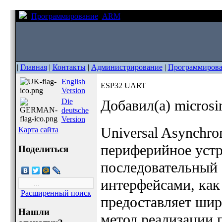
Программирование
ARM
ESP32 UART
|
Главная
|
Контакты
|
Администрирование
|
Программиров
English
ESP32 UART
Version
Die
Добавил(а) micros
deutsche
Version
Universal Asynchron
Карта сайта
периферийное устр
Поделиться
последовательный
интерфейсами, ка
Расширенный поиск
предоставляет ши
Нашли
метод реализации 