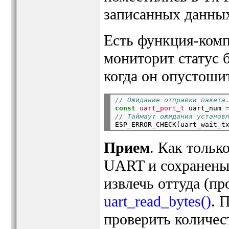
записанных данны
Есть функция-ком
мониторит статус 
когда он опустоши
// Ожидание отправки пакета
const
uart_port_t
 uart_num 
// Таймаут ожидания установ

ESP_ERROR_CHECK(uart_wait_t
Прием
. Как тольк
UART и сохранены 
извлечь оттуда (п
uart_read_bytes()
. 
проверить количес