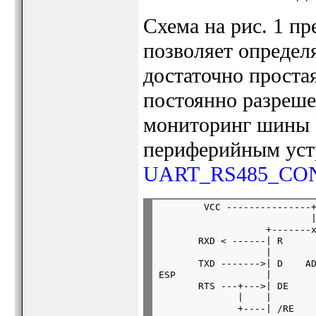
Схема на рис. 1 пр
позволяет определ
достаточно проста
постоянно разреше
мониторинг шины 
периферийным устр
UART_RS485_CO
        VCC ---------------+
                           |
                   +-------x
       RXD < ------| R      
                   |        
       TXD ------->| D    AD
ESP                |        
       RTS ---+--->| DE     
              |    |        
              +----| /RE    