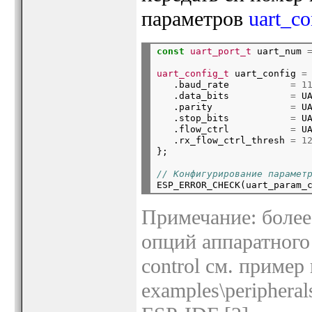
параметров
uart_co
const
uart_port_t
 uart_num 
uart_config_t
 uart_config 
=
 
   .baud_rate           
=
1
   .data_bits           
=
 UA
   .parity              
=
 UA
   .stop_bits           
=
 UA
   .flow_ctrl           
=
 U
   .rx_flow_ctrl_thresh 
=
1
};
// Конфигурирование парамет

ESP_ERROR_CHECK(uart_param_
Примечание: более
опций аппаратного
control см. пример 
examples\peripheral