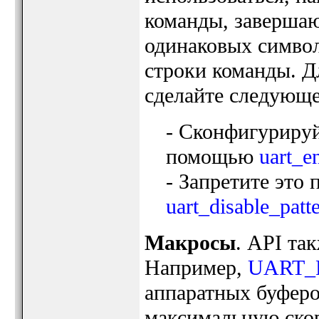
команды, заверша
одинаковых символ
строки команды. Дл
сделайте следующе
- Сконфигурируй
помощью
uart_en
- Запретите это
uart_disable_patte
Макросы
. API та
Нaпример,
UART_
аппаратных буфер
максимальную скор