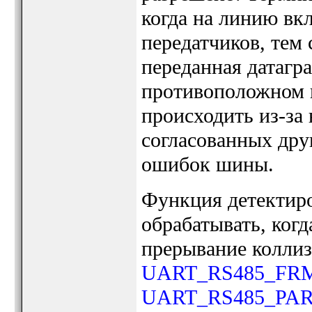
когда на линию вк
передатчиков, тем 
переданная датагр
противоположном к
происходить из-за
согласованных друг
ошибок шины.
Функция детектиро
обрабатывать, когд
прерывание колли
UART_RS485_FR
UART_RS485_PAR