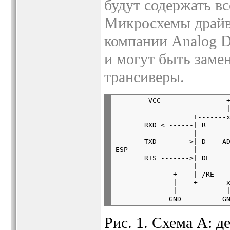
будут содержать в
Микросхемы драй
компании Analog D
и могут быть заме
трансиверы.
        VCC ---------------+
                           |
                   +-------x
       RXD < ------| R      
                   |        
       TXD ------->| D    AD
ESP                |        
       RTS ------->| DE     
                   |        
              +----| /RE    
              |    +-------x
              |            |
Рис. 1. Схема A: д