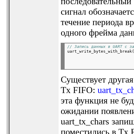
последовательный си
сигнал обозначаетс
течение периода в
одного фрейма дан
// Запись данных в UART с з

uart_write_bytes_with_break(
                           
Существует другая
Tx FIFO:
uart_tx_ch
эта функция не бу
ожидании появлени
uart_tx_chars запи
поместились в Tx 