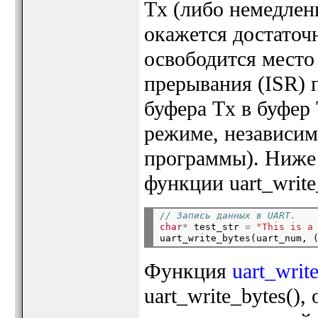
Tx (либо немедленн
окажется достаточн
освободится место
прерывания (ISR) 
буфера Tx в буфер 
режиме, независим
программы). Ниже 
функции uart_write
// Запись данных в UART.
char
*
 test_str 
=
"This is a
uart_write_bytes(uart_num, 
Функция
uart_writ
uart_write_bytes(),