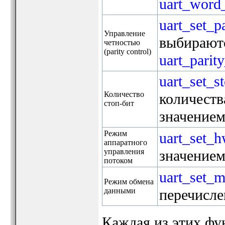
uart_word_
uart_set_pa
Управление
выбираютс
четностью
(parity control)
uart_parity
uart_set_s
Количество
количеств
стоп-бит
значение
Режим
uart_set_h
аппаратного
управления
значение
потоком
uart_set_
Режим обмена
данными
перечисл
Каждая из этих фу