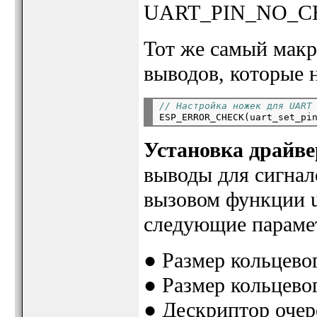
UART_PIN_NO_C
Тот же самый макр
выводов, которые 
// Настройка ножек для UART

ESP_ERROR_CHECK(uart_set_pi
Установка драйве
выводы для сигнал
вызовом функции ua
следующие параме
● Размер кольцевог
● Размер кольцевог
● Дескриптор очере