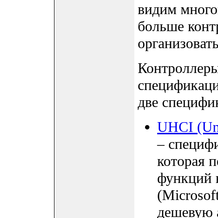
видим много
больше конт
организоват
Контроллеры
спецификаци
две специфик
UHCI (Uni
– специфи
которая 
функций 
(Microsof
дешевую 