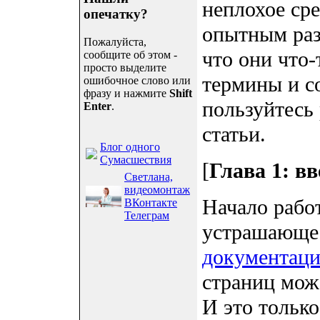
неплохое сре
опечатку?
опытным раз
Пожалуйста,
что они что-
сообщите об этом -
просто выделите
термины и с
ошибочное слово или
фразу и нажмите
Shift
пользуйтесь 
Enter
.
статьи.
Блог одного
Сумасшествия
[
Глава 1: в
Светлана,
видеомонтаж
Начало рабо
ВКонтакте
Телеграм
устрашающе.
документаци
страниц мож
И это только