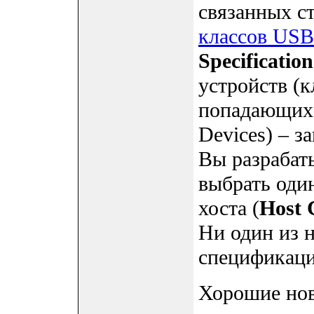
связанных с
классов USB
Specification
устройств (к
попадающих 
Devices) – з
Вы разрабат
выбрать один
хоста (
Host 
Ни один из н
спецификаци
Хорошие нов