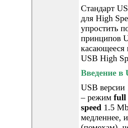
Стандарт US
для High Spe
упростить п
принципов U
касающееся 
USB High Sp
Введение в U
USB версии 
– режим
full
speed
1.5 Mbi
медленнее, 
(помехам), 