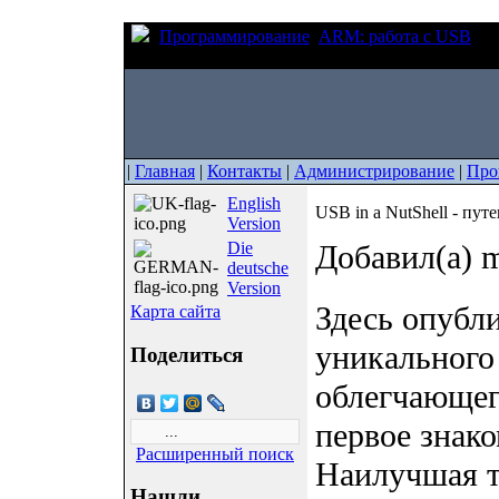
Программирование
ARM: работа с USB
US
USB (начало)
|
Главная
|
Контакты
|
Администрирование
|
Про
English
USB in a NutShell - пут
Version
Die
Добавил(а) m
deutsche
Version
Здесь опубл
Карта сайта
уникального
Поделиться
облегчающег
первое знак
Расширенный поиск
Наилучшая то
Нашли