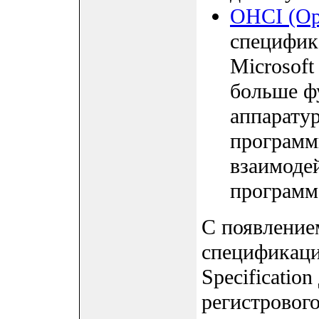
OHCI (Ope
специфик
Microsoft
больше ф
аппаратур
программ
взаимоде
программ.
С появление
спецификация
Specificatio
регистровог