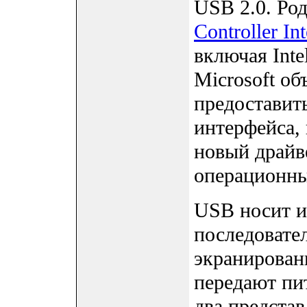
USB 2.0. Ро
Controller Int
включая Inte
Microsoft об
предоставит
интерфейса, 
новый драйв
операционны
USB носит и
последовате
экранирован
передают пи
два представ