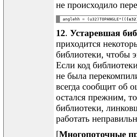
не происходило пере
anglehh 
=
 (u32)TOPANGLE
*
((
(u32
12
.
Устаревшая биб
приходится некотор
библиотеки, чтобы 
Если код библиотеки
не была перекомпили
всегда сообщит об 
остался прежним, то
библиотеки, линковщ
работать неправильн
[
Многопоточные п