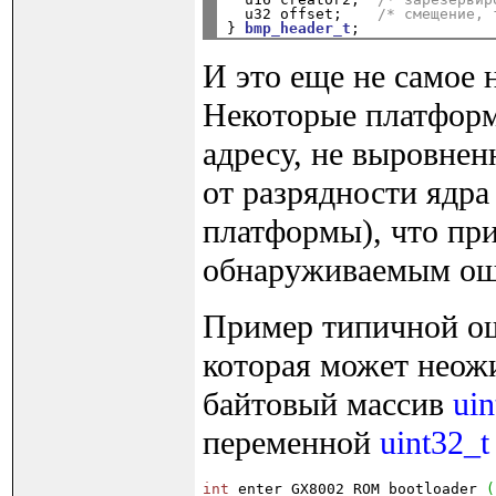
  u32 offset;    
/* смещение, 
} 
bmp_header_t
И это еще не самое 
Некоторые платформ
адресу, не выровнен
от разрядности ядра
платформы), что пр
обнаруживаемым ош
Пример типичной ош
которая может неож
байтовый массив
uin
переменной
uint32_t
int
 enter_GX8002_ROM_bootloader 
(