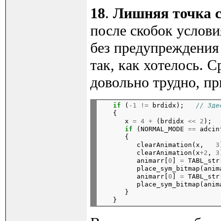
18
.
Лишняя точка с
после скобок услови
без предупреждения 
так, как хотелось. 
довольно трудно, пр
if
 (
-1
!=
 brdidx);   
// Зде
   {

      x 
=
4 + 
(brdidx 
<< 2
);

if
 (NORMAL_MODE 
==
 adcin
      {

         clearAnimation(x,   
3
         clearAnimation(x
+2
, 
3
         animarr[
0
] 
=
 TABL_str
         place_sym_bitmap(anim
         animarr[
0
] 
=
 TABL_str
         place_sym_bitmap(anim
      }
