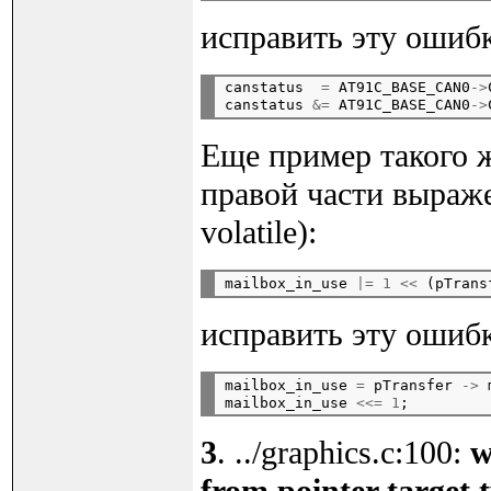
исправить эту ошиб
canstatus  
=
 AT91C_BASE_CAN0
->
canstatus 
&=
 AT91C_BASE_CAN0
->
Еще пример такого ж
правой части выраж
volatile):
mailbox_in_use 
|=
1
<<
 (pTrans
исправить эту ошиб
mailbox_in_use 
=
 pTransfer 
->
 
mailbox_in_use 
<<=
1
3
. ../graphics.c:100:
w