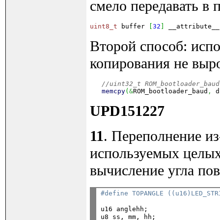
смело передавать в п
uint8_t
 buffer 
[
32
]
 __attribute__
Второй способ: исп
копирования не выр
//uint32_t ROM_bootloader_baud
memcpy
(
&
ROM_bootloader_baud
,
 d
UPD151227
11
. Переполнение из
используемых целых
вычисление угла пов
#define TOPANGLE ((u16)LED_STR
u16 anglehh;