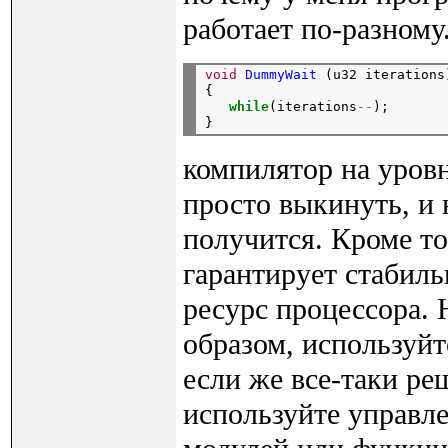
работает по-разному
void
DummyWait
 (u32 iterations)
{

while
(iterations
--
);

компилятор на уров
просто выкинуть, и 
получится. Кроме то
гарантирует стабиль
ресурс процессора. 
образом, используйт
если же все-таки ре
используйте управле