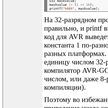
u32 maskvalue;

maskvalue 
|=
 (
1
<<
16
);

printf(
"%08X"
На 32-разрядном пр
правильно, и printf
код для AVR выведе
константа 1 по-разн
разных платформах.
единицу числом 32-р
компилятор AVR-GCC
числом, или даже 8-
компиляции).
Поэтому во избежан