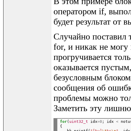
В этом примере блок
оператором if, выпол
будет результат от в
Случайно поставил т
for, и никак не могу
прогручивается толь
оказывается пустым,
безусловным блоком
сообщения об ошибк
проблемы можно тол
Заметить эту лишнюю
for
(
uint32_t
 idx
=0
; idx 
<
 notu
{

   bk_printf(
"[%u]
\t
%s
\n
"
, idx