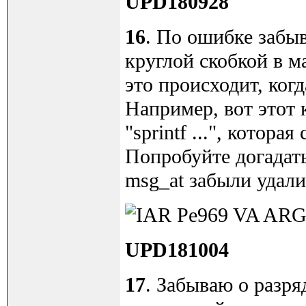
UPD180928
16
. По ошибке забы
круглой скобкой в м
это происходит, ког
Например, вот этот 
"sprintf ...", котор
Попробуйте догадать
msg_at забыли удали
UPD181004
17
. Забываю о разр