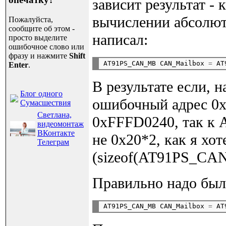
зависит результат -
вычислении абсолют
Пожалуйста,
сообщите об этом -
написал:
просто выделите
ошибочное слово или
фразу и нажмите
Shift
AT91PS_CAN_MB CAN_Mailbox 
=
 AT
Enter
.
В результате если, 
Блог одного
ошибочный адрес 0
Сумасшествия
Светлана,
0xFFFD0240, так 
видеомонтаж
ВКонтакте
не 0x20*2, как я хот
Телеграм
(sizeof(AT91PS_CA
Правильно надо был
AT91PS_CAN_MB CAN_Mailbox 
=
 AT