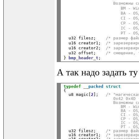
                    Возможны с
                       BM - Wi
                       BA - OS
                       CI - OS
                       CP - OS
                       IC - OS
                       PT - OS

  u32 filesz;    
/* размер фай
  u16 creator1;  
/* зарезервир
  u16 creator2;  
/* зарезервир
  u32 offset;    
/* смещение, 
} 
bmp_header_t
А так надо задать т
typedef
__packed
struct
{

  u8 magic[
2
];   
/* "магическа
                    0x42 0x4D 
                    Возможны с
                       BM - Wi
                       BA - OS
                       CI - OS
                       CP - OS
                       IC - OS
                       PT - OS

  u32 filesz;    
/* размер фай
  u16 creator1;  
/* зарезервир
  u16 creator2;  
/* зарезервир