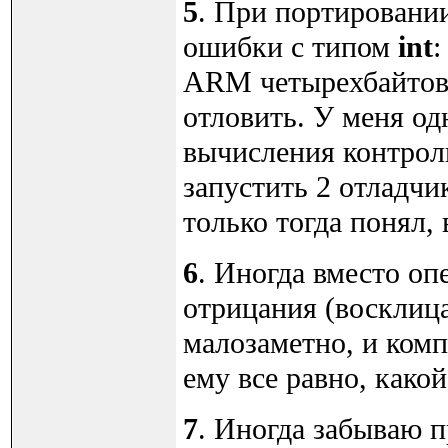
5
. При портировани
ошибки с типом
int
:
ARM четырехбайтовы
отловить. У меня од
вычисления контро
запустить 2 отладчи
только тогда понял,
6
. Иногда вместо о
отрицания (восклиц
малозаметно, и комп
ему все равно, како
7
. Иногда забываю 