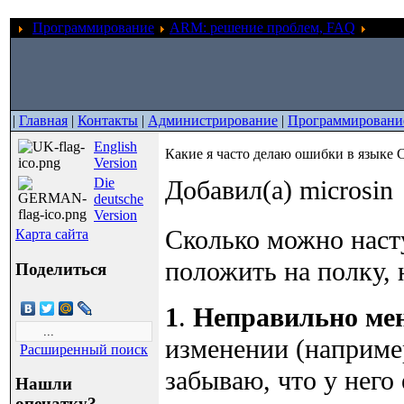
Программирование
ARM: решение проблем, FAQ
Какие
|
Главная
|
Контакты
|
Администрирование
|
Программировани
English
Какие я часто делаю ошибки в языке 
Version
Die
Добавил(а) microsin
deutsche
Version
Сколько можно насту
Карта сайта
положить на полку, 
Поделиться
1
.
Неправильно ме
изменении (наприме
Расширенный поиск
забываю, что у него 
Нашли
опечатку?