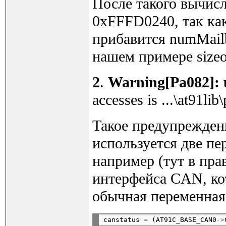
После такого вычис
0xFFFD0240, так 
прибавится numMail
нашем примере siz
2
.
Warning[Pa082]: 
accesses is ...\at91lib
Такое предупрежден
используется две п
например (тут в пр
интерфейса CAN, кот
обычная переменная
canstatus 
=
 (AT91C_BASE_CAN0
->