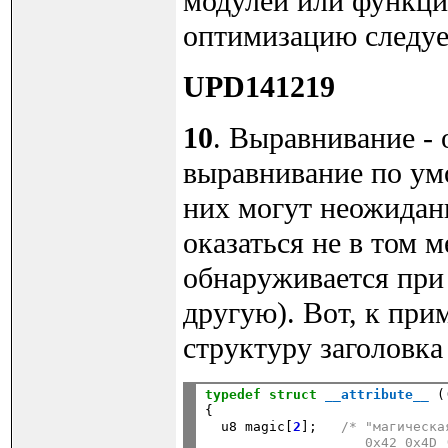
модулей или функци
оптимизацию следуе
UPD141219
10
. Выравнивание - 
выравнивание по умо
них могут неожидан
оказаться не в том м
обнаруживается при
другую). Вот, к при
структуру заголовк
typedef
struct
__attribute__
 (
{

  u8 magic[
2
];   
/* "магическа
                    0x42 0x4D 