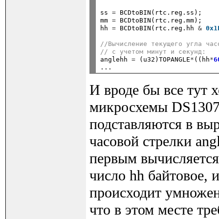
ss 
=
 BCDtoBIN(rtc.reg.ss);

mm 
=
 BCDtoBIN(rtc.reg.mm);

hh 
=
 BCDtoBIN(rtc.reg.hh 
&
0x1
//Вычисление текущего угла час
// с учетом минут и секунд:

anglehh 
=
 (u32)TOPANGLE
*
((hh
*
6
И вроде бы все тут 
микросхемы DS1307 
подставляются в вы
часовой стрелки ang
первым вычисляется
число hh байтовое, 
происходит умножени
что в этом месте тр