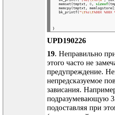
   memset(tmptxt, 
0
, 
sizeof
(tm
   memcpy(tmptxt, memlogstore[
   bk_printf(
"
\t
%s
\t
%08X %08X 
                              
                              
                              
UPD190226
19
. Неправильно пр
этого часто не замеч
предупреждение. Не
непредсказуемое по
зависания. Наприме
подразумевающую 32
подоставляя при эт