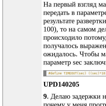
На первый взгляд ма
передать в параметре
результате развертк
100), то на самом д
происходило потому
получалось выражени
ожидалось. Чтобы м
параметр sec заклю
#define TIMEOUT(sec) ((sec)*10
UPD140205
9
. Делаю задержки н
почему у меня прог