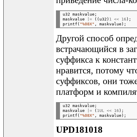
приведение числа-ко
u32 maskvalue;

maskvalue 
|=
 ((u32)
1
<<
16
);

printf(
"%08X"
Другой способ опред
встрачающийся в за
суффикса к констант
нравится, потому чт
суффиксов, они тоже
платформ и компиля
u32 maskvalue;

maskvalue 
|=
 (
1UL
<<
16
);

printf(
"%08X"
UPD181018