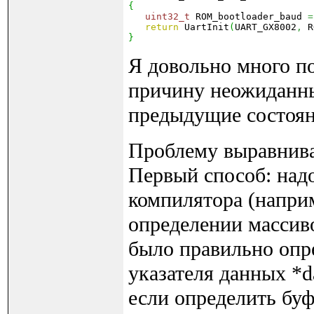
{
uint32_t
 ROM_bootloader_baud 
=
return
 UartInit
(
UART_GX8002
,
 R
}
Я довольно много п
причину неожиданны
предыдущие состоян
Проблему выравнива
Первый способ: над
компилятора (наприм
определении массив
было правильно опр
указателя данных *d
если определить бу