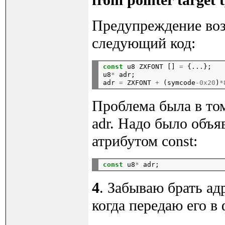
from pointer target 
Предупреждение воз
следующий код:
const
 u8 ZXFONT [] 
=
 {...};

u8
*
 adr;

adr 
=
 ZXFONT 
+
 (symcode
-0x20
)
*
Проблема была в том
adr. Надо было объя
атрибутом const:
const
 u8
*
4
. Забываю брать ад
когда передаю его в