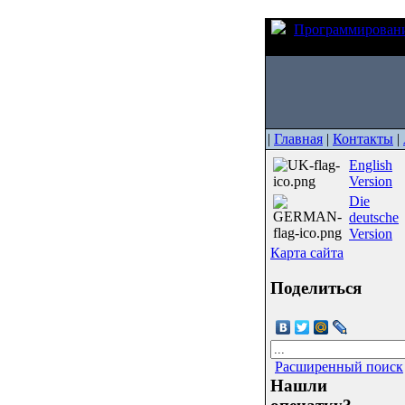
Программирован
перенаправить библио
|
Главная
|
Контакты
|
English
Version
Die
deutsche
Version
Карта сайта
Поделиться
Расширенный поиск
Нашли