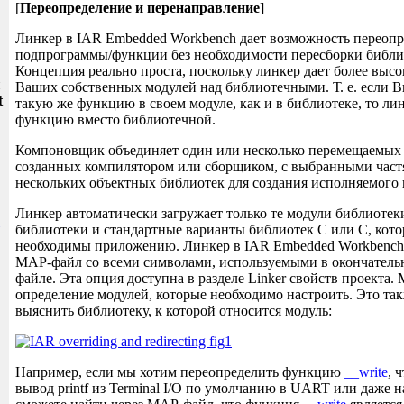
[
Переопределение и перенаправление
]
Линкер в IAR Embedded Workbench дает возможность переопр
подпрограммы/функции без необходимости пересборки библи
Концепция реально проста, поскольку линкер дает более выс
и
Ваших собственных модулей над библиотечными. Т. е. если В
t
такую же функцию в своем модуле, как и в библиотеке, то ли
функцию вместо библиотечной.
Компоновщик объединяет один или несколько перемещаемых 
созданных компилятором или сборщиком, с выбранными част
нескольких объектных библиотек для создания исполняемого
Линкер автоматически загружает только те модули библиотек
библиотеки и стандартные варианты библиотек C или C, кот
необходимы приложению. Линкер в IAR Embedded Workbench
MAP-файл со всеми символами, используемыми в окончател
файле. Эта опция доступна в разделе Linker свойств проекта
определение модулей, которые необходимо настроить. Это та
выяснить библиотеку, к которой относится модуль:
Например, если мы хотим переопределить функцию
__write
, 
вывод printf из Terminal I/O по умолчанию в UART или даже 