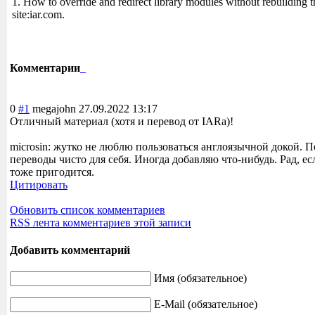
1. How to override and redirect library modules without rebuilding th
site:iar.com.
Комментарии
0
#1
megajohn
27.09.2022 13:17
Отличный материал (хотя и перевод от IARa)!
microsin: жутко не люблю пользоваться англоязычной докой. 
переводы чисто для себя. Иногда добавляю что-нибудь. Рад, ес
тоже пригодится.
Цитировать
Обновить список комментариев
RSS лента комментариев этой записи
Добавить комментарий
Имя (обязательное)
E-Mail (обязательное)