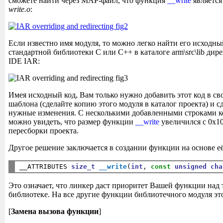
сможете найти через MAP-файл, что функция
__write
является
write.o
:
Если известно имя модуля, то можно легко найти его исходны
стандартной библиотеки C или C++ в каталоге arm\src\lib дир
IDE IAR:
Имея исходный код, Вам только нужно добавить этот код в сво
шаблона (сделайте копию этого модуля в каталог проекта) и сд
нужные изменения. С несколькими добавленными строками к
можно увидеть, что размер функции
__write
увеличился с 0x10
пересборки проекта.
Другое решение заключается в создании функции на основе е
__ATTRIBUTES 
size_t
__write
(
int
, 
const
unsigned
cha
Это означает, что линкер даст приоритет Вашей функции над т
библиотеке. На все другие функции библиотечного модуля это
[
Замена вызова функции
]