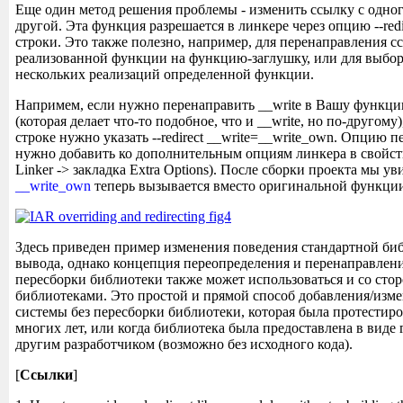
Еще один метод решения проблемы - изменить ссылку с одног
другой. Эта функция разрешается в линкере через опцию --red
строки. Это также полезно, например, для перенаправления с
реализованной функции на функцию-заглушку, или для выбор
нескольких реализаций определенной функции.
Напримем, если нужно перенаправить __write в Вашу функц
(которая делает что-то подобное, что и __write, но по-другому
строке нужно указать --redirect __write=__write_own. Опцию 
нужно добавить ко дополнительным опциям линкера в свойств
Linker -> закладка Extra Options). После сборки проекта мы у
__write_own
теперь вызывается вместо оригинальной функции 
Здесь приведен пример изменения поведения стандартной биб
вывода, однако концепция переопределения и перенаправлени
пересборки библиотеки также может использоваться и со ст
библиотеками. Это простой и прямой способ добавления/изм
системы без пересборки библиотеки, которая была протестир
многих лет, или когда библиотека была предоставлена в виде 
другим разработчиком (возможно без исходного кода).
[
Ссылки
]