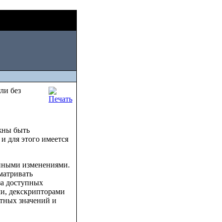
Sat, August
08 2026
ли без
жны быть
и для этого имеется
енными изменениями.
матривать
за доступных
ми, декскрипторами
тных значений и