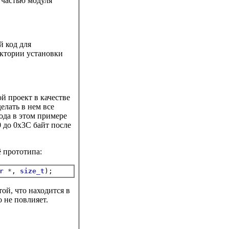
 частью модуля
й код для
ектории установки
й проект в качестве
елать в нем все
ода в этом примере
 до 0x3C байт после
ё прототипа:
r
*
, 
size_t
ой, что находится в
 не повлияет.