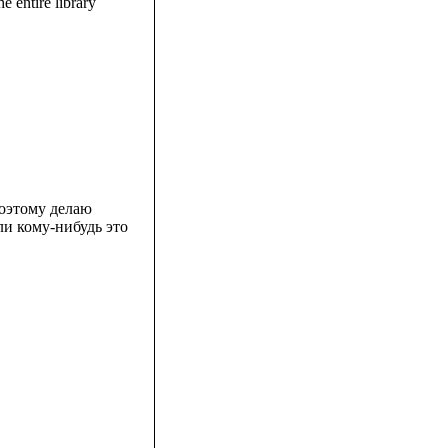
e entire library
Поэтому делаю
ли кому-нибудь это