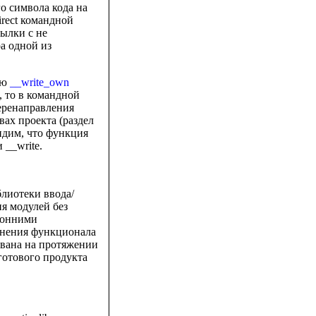
о символа кода на
irect командной
сылки с не
а одной из
ию
__write_own
), то в командной
перенаправления
ах проекта (раздел
видим, что функция
__write.
лиотеки ввода/
я модулей без
оронними
енения функционала
ована на протяжении
готового продукта