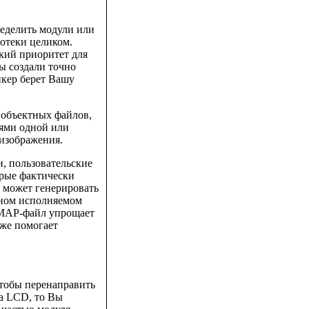
еделить модули или
отеки целиком.
окий приоритет для
ы создали точно
нкер берет Вашу
объектных файлов,
ями одной или
 изображения.
и, пользовательские
орые фактически
 может генерировать
ьном исполняемом
. MAP-файл упрощает
кже помогает
чтобы перенаправить
на LCD, то Вы