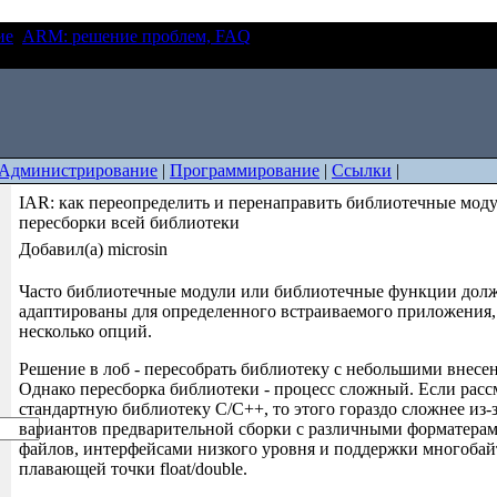
ие
ARM: решение проблем, FAQ
IAR: как переопределить и
течные модули без пересборки всей библиотеки
Администрирование
|
Программирование
|
Ссылки
|
IAR: как переопределить и перенаправить библиотечные моду
пересборки всей библиотеки
Добавил(а) microsin
Часто библиотечные модули или библиотечные функции дол
адаптированы для определенного встраиваемого приложения, 
несколько опций.
Решение в лоб - пересобрать библиотеку с небольшими внес
Однако пересборка библиотеки - процесс сложный. Если расс
стандартную библиотеку C/C++, то этого гораздо сложнее из-
вариантов предварительной сборки с различными форматера
файлов, интерфейсами низкого уровня и поддержки многобай
плавающей точки float/double.