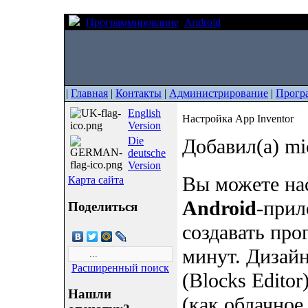
Программирование
Android
Настройка App In
|
Главная
|
Контакты
|
Администрирование
|
Прогр
English
Настройка App Inventor
Version
Die
Добавил(а) mi
deutsche
Version
Вы можете нас
Карта сайта
Android
-при
Поделиться
создавать про
минут. Дизайн
Расширенный поиск
(Blocks Edito
Нашли
(как облачное