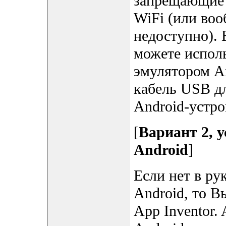
запрещающие 
WiFi (или во
недоступно). 
можете исполь
эмулятором A
кабель USB д
Android-устро
[
Вариант 2, у
Android
]
Если нет в ру
Android, то В
App Inventor.