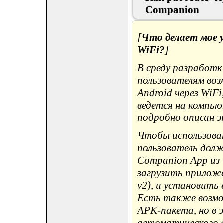
Companion
[
Что делает мое 
WiFi?
]
В среду разработк
пользователям во
Android через WiF
ведется на компью
подробно описан э
Чтобы использоват
пользователь долж
Companion App из 
загрузить приложе
v2), и установить 
Есть также возмо
APK-пакета, но в 
автоматического 