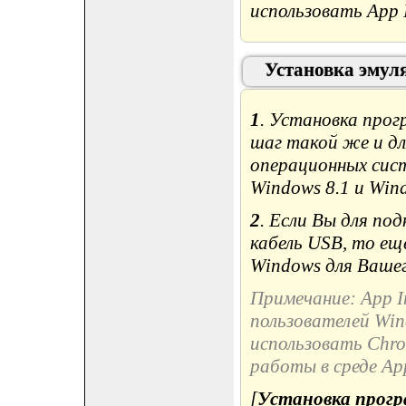
использовать App I
Установка эмул
1
. Установка прог
шаг такой же и дл
операционных сист
Windows 8.1 и Win
2
. Если Вы для по
кабель USB, то е
Windows для Вашег
Примечание: App In
пользователей Wi
использовать Chrom
работы в среде App
[
Установка програ