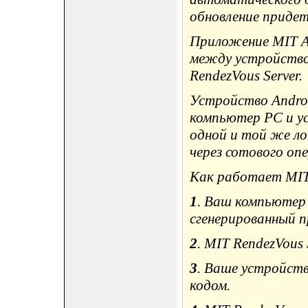
обновление придет
Приложение MIT A
между устройство
RendezVous Server.
Устройство Androi
компьютер PC и ус
одной и той же ло
через сотового оп
Как работает MIT 
1
. Ваш компьютер 
сгенерированный 
2
. MIT RendezVous
3
. Ваше устройств
кодом.