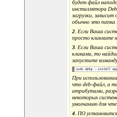
будет файл наподоб
инсталлятора Debi
загрузки, зависит 
обычно это папка 
2
. Если Ваша сис
просто кликните н
3
. Если Ваша сист
кликами, то найди
запустите команд
При использовани
что deb-файл, а т
атрибутами, разр
некоторых систем
умолчанию для чте
4
. ПО установится 