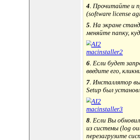
4
. Прочитайте и п
(software license ag
5
. На экране стан
меняйте папку, ку
6
. Если будет зап
введите его, клик
7
. Инсталлятор вы
Setup был установл
8
. Если Вы обнови
из системы (log out
перезагрузите сис