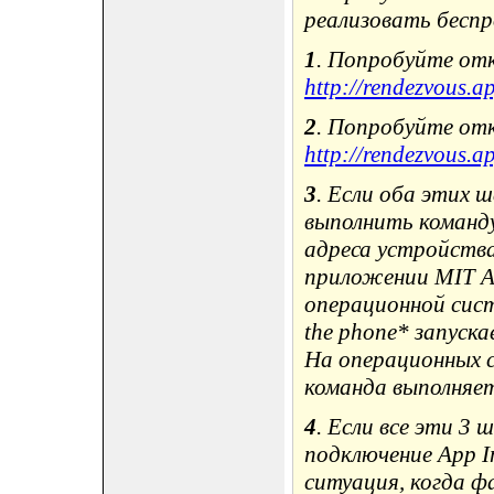
реализовать беспр
1
. Попробуйте от
http://rendezvous.a
2
. Попробуйте от
http://rendezvous.a
3
. Если оба этих
выполнить команду
адреса устройства
приложении MIT AI
операционной сист
the phone* запуск
На операционных 
команда выполняет
4
. Если все эти 3
подключение App I
ситуация, когда 