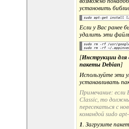
возможно понадоб
установить библио
Если у Вас ранее б
удалить эти файлы
sudo rm -rf /usr/google
[
Инструкции для 
пакеты Debian
]
Используйте эти у
устанавливать пак
Примечание: если 
Classic, то должн
пересекаться с но
командой sudo apt-
1
. Загрузите паке