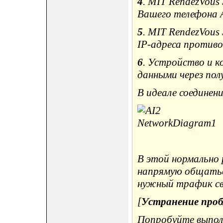
4
. MIT RendezVous 
Вашего телефона A
5
. MIT RendezVous
IP-адреса против
6
. Устройство и к
данными через полу
В идеале соединен
В этой нормальн
напрямую общаться
нужный трафик св
[
Устранение проб
Попробуйте выполн