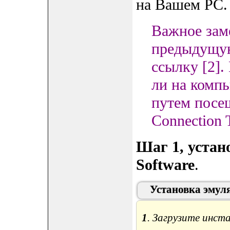
на Вашем PC.
Важное зам
предыдущую
ссылку [2].
ли на комп
путем посещ
Connection T
Шаг 1, устан
Software
.
Установка эмул
1
. Загрузите инст