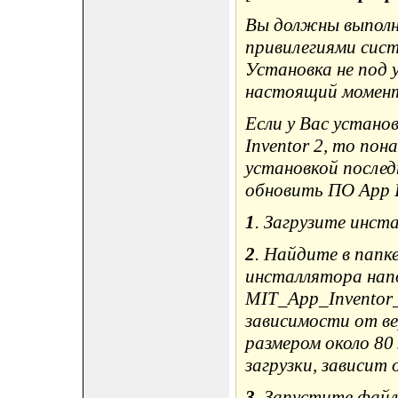
Вы должны выполн
привилегиями сис
Установка не под
настоящий момент
Если у Вас устано
Inventor 2, то по
установкой послед
обновить ПО App In
1
. Загрузите инст
2
. Найдите в папк
инсталлятора нап
MIT_App_Inventor_T
зависимости от в
размером около 80
загрузки, зависит 
3
. Запустите файл