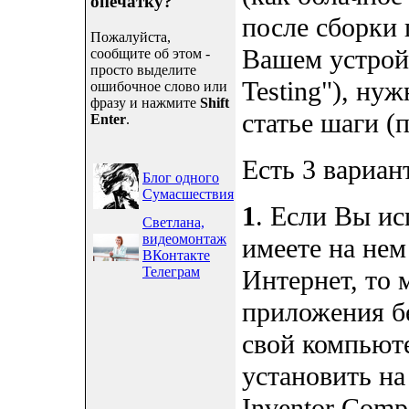
опечатку?
после сборки 
Пожалуйста,
Вашем устройс
сообщите об этом -
просто выделите
Testing"), ну
ошибочное слово или
фразу и нажмите
Shift
статье шаги (п
Enter
.
Есть 3 вариан
Блог одного
Сумасшествия
1
. Если Вы ис
Светлана,
видеомонтаж
имеете на нем
ВКонтакте
Телеграм
Интернет, то 
приложения бе
свой компьют
установить на
Inventor Comp