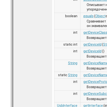
Описывает н
упорядоченн
boolean
equals
(
Object
o
Сравнивает 
он эквивале
int
getDeviceClas
Возвращает 
static int
getDeviceId
(
St
int
getDeviceId
()
Возвращает 
String
getDeviceNam
Возвращает 
static
String
getDeviceNam
int
getDeviceProto
Возвращает 
int
getDeviceSubc
Возвращает 
UsbInterface
getInterface
(i