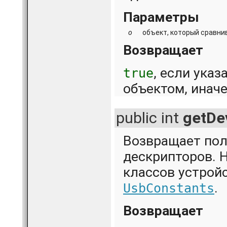
Параметры
o
объект, который сравни
Возвращает
, если ука
true
объектом, инач
public int
getDe
Возвращает пол
дескрипторов. 
классов устрой
.
UsbConstants
Возвращает