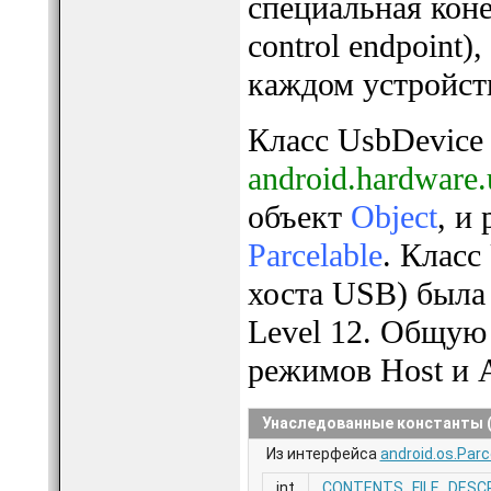
специальная коне
control endpoint)
каждом устройст
Класс UsbDevice 
android.hardware
объект
Object
, и
Parcelable
. Класс
хоста USB) была 
Level 12. Общую
режимов Host и Ac
Унаследованные константы (I
Из интерфейса
android.os.Parc
int
CONTENTS_FILE_DESC