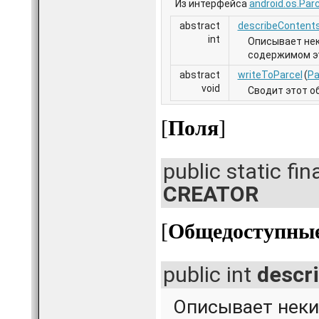
Из интерфейса
android.os.Par
abstract
describeContent
int
Описывает нек
содержимом эт
abstract
writeToParcel
(
Pa
void
Сводит этот об
[
Поля
]
public static fin
CREATOR
[
Общедоступные 
public int
descr
Описывает неки