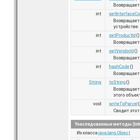
Возвращае
int
getInterfaceC
Возвращает
устройстве.
int
getProductId
()
Возвращает 
int
getVendorId
()
Возвращает 
int
hashCode
()
Возвращает 
String
toString
()
Возвращает 
этого объек
void
writeToParcel
(
Сводит этот 
Унаследованные методы (Inh
Из класса
java.lang.Object