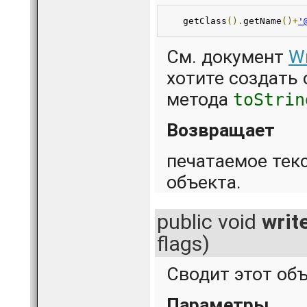
   getClass
().
getName
()
+
'
См. документ
Wr
хотите создать
метода
toStrin
Возвращает
печатаемое тек
объекта.
public void
writ
flags)
Сводит этот объ
Параметры