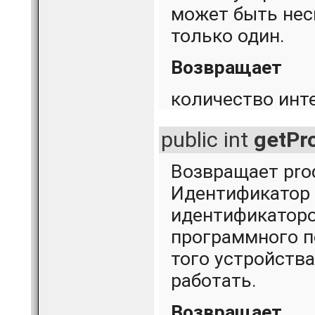
может быть нес
только один.
Возвращает
количество инт
public int
getPr
Возвращает prod
Идентификатор 
идентификаторо
программного по
того устройств
работать.
Возвращает