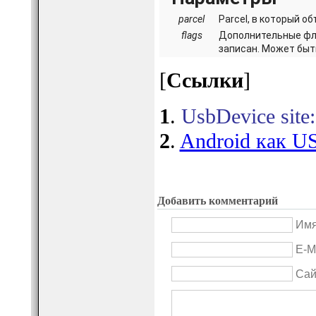
parcel
Parcel, в который о
flags
Дополнительные фла
записан. Может быть
[
Ссылки
]
1
.
UsbDevice site
2
.
Android как U
Добавить комментарий
Имя
E-M
Сай