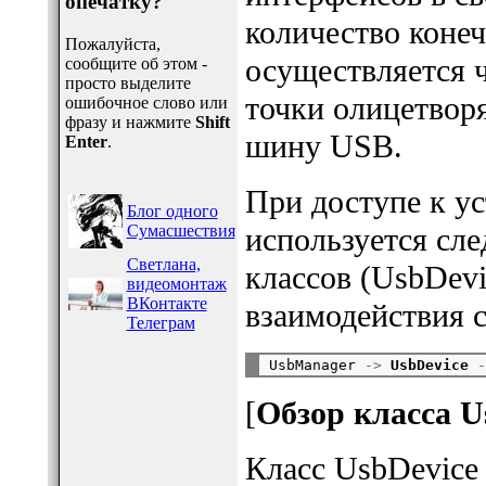
опечатку?
количество конеч
Пожалуйста,
осуществляется 
сообщите об этом -
просто выделите
точки олицетвор
ошибочное слово или
фразу и нажмите
Shift
шину USB.
Enter
.
При доступе к у
Блог одного
Сумасшествия
используется сл
Светлана,
классов (UsbDev
видеомонтаж
ВКонтакте
взаимодействия 
Телеграм
UsbManager 
->
UsbDevice
-
[
Обзор класса U
Класс UsbDevice