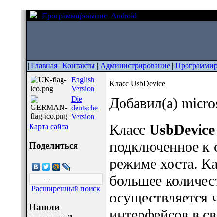
Программирование
Android
Класс UsbDevice
|
Главная
|
Контакты
|
Администрирование
|
Программир
English
Класс UsbDevice
Version
Die
Добавил(а) micro
deutsche
Version
Класс
UsbDevice
Карта сайта
подключенное к 
Поделиться
режиме хоста. К
большее количес
Расширенный поиск
осуществляется 
Нашли
интерфейсов в св