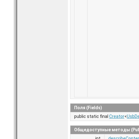
Поля (Fields)
public static final
Creator
<
UsbDe
Общедоступные методы (Publ
int
describeConte