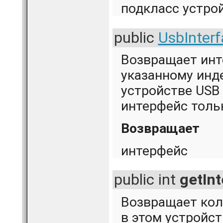
подкласс устро
public
UsbInterf
Возвращает инт
указанному инде
устройстве USB
интерфейс толь
Возвращает
интерфейс
public int
getIn
Возвращает ко
в этом устройст