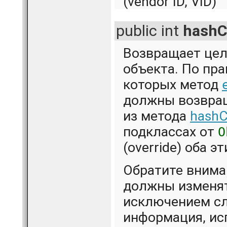
(vendor ID, VID)
public int
hashC
Возвращает цел
объекта. По пр
которых метод
должны возвращ
из метода
hashC
подклассах от
O
(override) оба э
Обратите внима
должны изменят
исключением сл
информация, ис