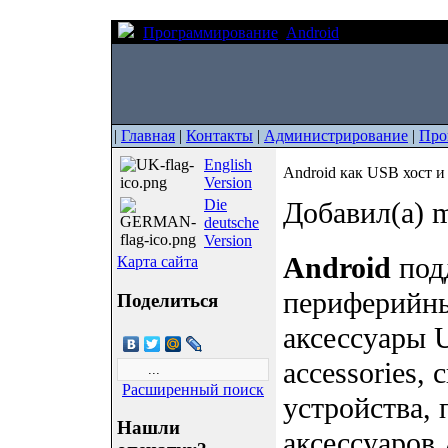
Программирование
Android
Android как U
|
Главная
|
Контакты
|
Администрирование
|
Про
English
Android как USB хост и
Version
Die
Добавил(а) m
deutsche
Version
Android
под
Карта сайта
периферийны
Поделиться
аксессуары 
accessories,
Расширенный поиск
устройства,
Нашли
аксессуаров 