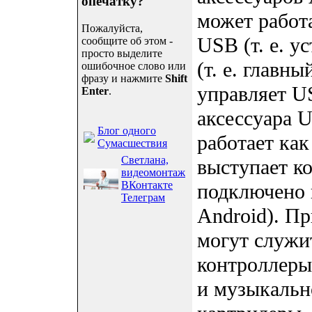
опечатку?
может работа
Пожалуйста,
USB (т. е. у
сообщите об этом -
просто выделите
(т. е. главн
ошибочное слово или
фразу и нажмите
Shift
управляет U
Enter
.
аксессуара 
Блог одного
работает как
Сумасшествия
Светлана,
выступает к
видеомонтаж
ВКонтакте
подключено 
Телеграм
Android). П
могут служи
контроллеры
и музыкальн