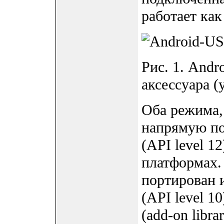
работает как
Рис. 1. Andr
аксессуара (
Оба режима, 
напрямую по
(API level 1
платформах.
портирован и
(API level 1
(add-on libr