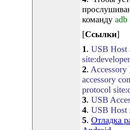
прослушива
команду
adb
[
Ссылки
]
1
.
USB Host 
site:develope
2
.
Accessory 
accessory co
protocol site
3
.
USB Access
4
.
USB Host s
5
.
Отладка р