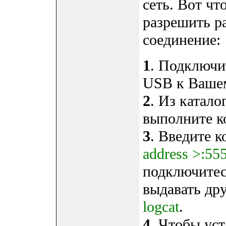
сеть. Вот чт
разрешить ра
соединение:
1
. Подключи
USB к Вашем
2
. Из катало
выполните 
3
. Введите 
address >:55
подключитесь
выдавать др
logcat
.
4
. Чтобы ус