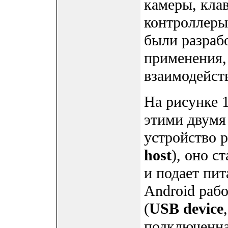
камеры, кла
контроллеры
были разраб
применения,
взаимодейст
На рисунке 
этими двумя
устройство р
host
), оно с
и подает пи
Android раб
(
USB device
подключенна