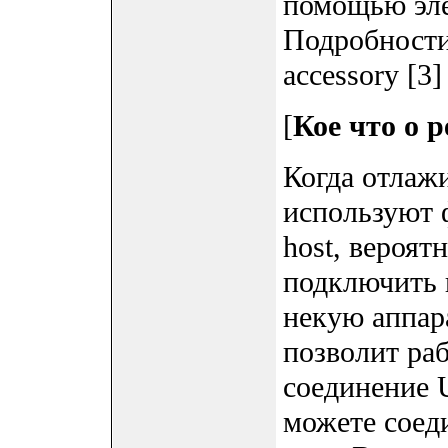
помощью эл
Подробности
accessory [3]
[
Кое что о 
Когда отлаж
используют 
host, вероят
подключить 
некую аппар
позволит раб
соединение U
можете соеди