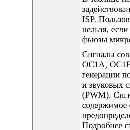
задействова
ISP. Пользо
нельзя, есл
фьюзы микро
Сигналы сов
OC1A, OC1B 
генерации п
и звуковых
(PWM). Сигн
содержимое 
предопредел
Подробнее см