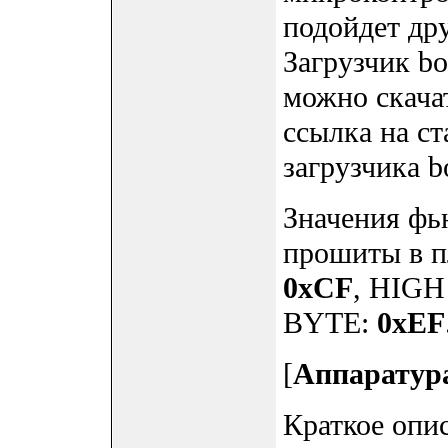
подойдет дру
Загрузчик b
можно скачат
ссылка на с
загрузчика b
Значения фь
прошиты в 
0xCF
, HIG
BYTE:
0xEF
[
Аппаратур
Краткое опи