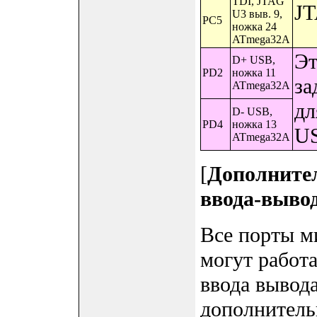
TDI, JTAG
JT
U3 выв. 9,
PC5
ножка 24
ATmega32A
Эт
D+ USB,
PD2
ножка 11
за
ATmega32A
дл
D- USB,
PD4
ножка 13
U
ATmega32A
[
Дополните
ввода-выво
Все порты м
могут работа
ввода вывод
дополнитель