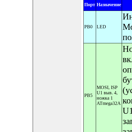
Порт
Назначение
Ин
Мо
PB0
LED
по
Но
вк
оп
бу
MOSI, ISP
(у
U1 выв. 4,
PB5
ножка 1
ко
ATmega32A
U1
за
за