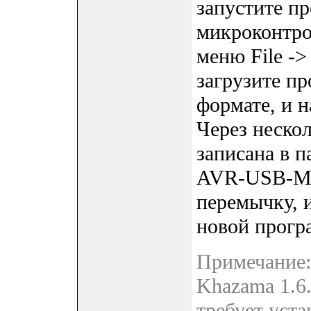
запустите п
микроконтр
меню File ->
загрузите п
формате, и 
Через неско
записана в 
AVR-USB-ME
перемычку, и
новой прогр
Примечание:
Khazama 1.6.
требует уста