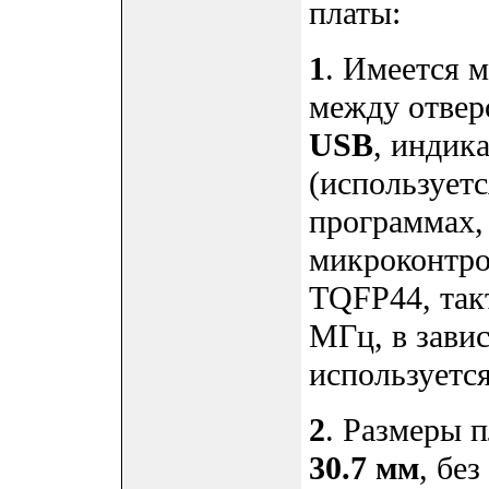
платы:
1
. Имеется м
между отвер
USB
, инди
(использует
программах,
микроконтр
TQFP44, так
МГц, в завис
используется
2
. Размеры 
30.7 мм
, бе