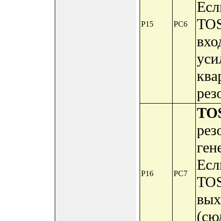
Есл
TOS
P15
PC6
вхо
уси
ква
рез
TO
рез
гене
Есл
P16
PC7
TOS
вых
(сю