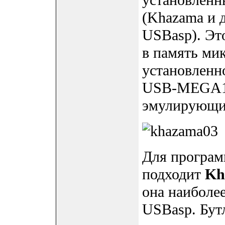
установленн
(Khazama и 
USBasp). Эт
в память ми
установленн
USB-MEGA16,
эмулирующи
Для програм
подходит
Kh
она наиболе
USBasp. Бут