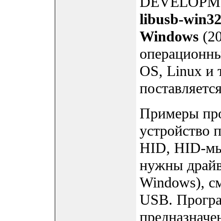
DEVELOPMEN
libusb-win3
Windows
(20
операционны
OS, Linux и 
поставляется
Примеры про
устройство п
HID, HID-мы
нужны драйв
Windows), с
USB. Програ
предназначе