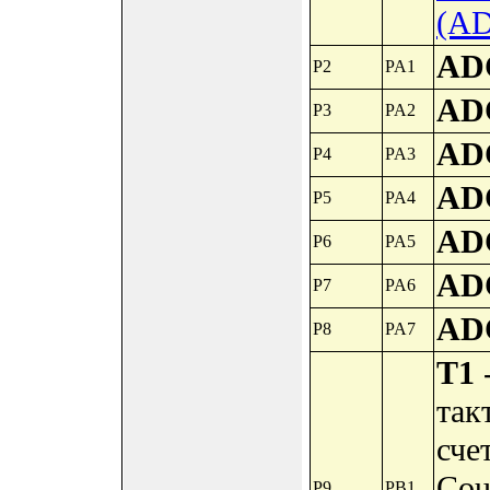
(A
AD
P2
PA1
AD
P3
PA2
AD
P4
PA3
AD
P5
PA4
AD
P6
PA5
AD
P7
PA6
AD
P8
PA7
T1
-
так
сче
Cou
P9
PB1