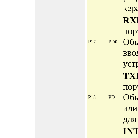
кер
RX
пор
Обы
P17
PD0
вво
уст
TX
пор
Обы
P18
PD1
или
для
IN