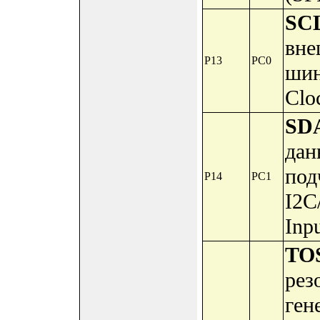
SC
вне
P13
PC0
шин
Clo
SD
дан
под
P14
PC1
I2C
Inp
TO
рез
гене