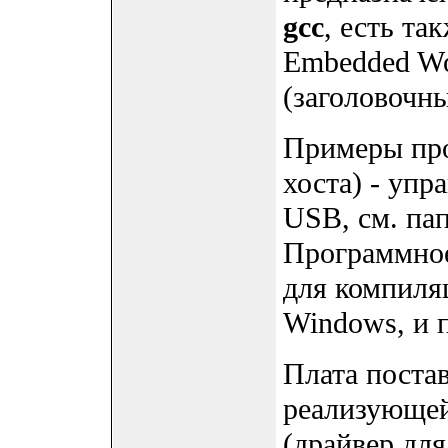
gcc
, есть та
Embedded Wo
(заголовочны
Примеры пр
хоста) - уп
USB, см. па
Программное
для компиля
Windows, и п
Плата поста
реализующе
(драйвер для