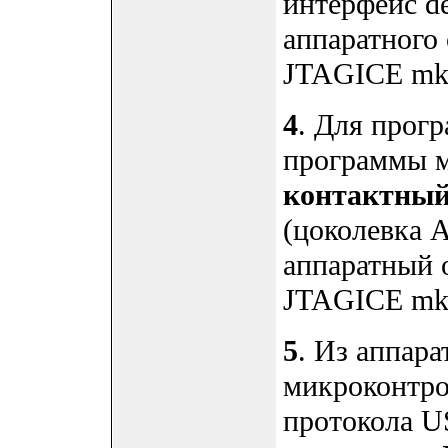
интерфейс 
аппаратного
JTAGICE mkI
4
. Для прог
программы м
контактный
(цоколевка A
аппаратный 
JTAGICE mkI
5
. Из аппар
микроконтро
протокола U