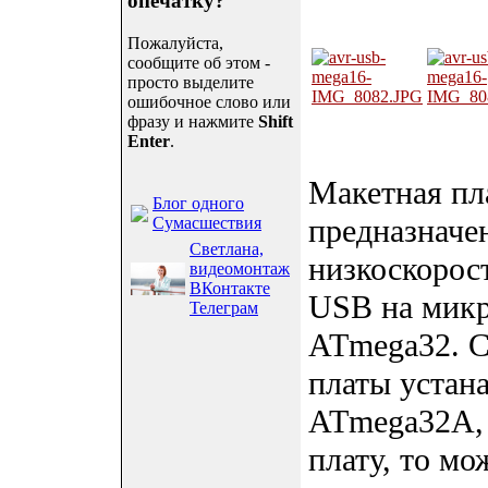
опечатку?
Пожалуйста,
сообщите об этом -
просто выделите
ошибочное слово или
фразу и нажмите
Shift
Enter
.
Макетная пл
Блог одного
предназначе
Сумасшествия
Светлана,
низкоскорос
видеомонтаж
ВКонтакте
USB на микр
Телеграм
ATmega32. С
платы устан
ATmega32A, 
плату, то м