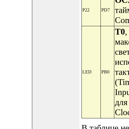
OC
тай
P22
PD7
Com
T0
мак
све
исп
так
LED
PB0
(Ti
Inp
для
Clo
В таблице н