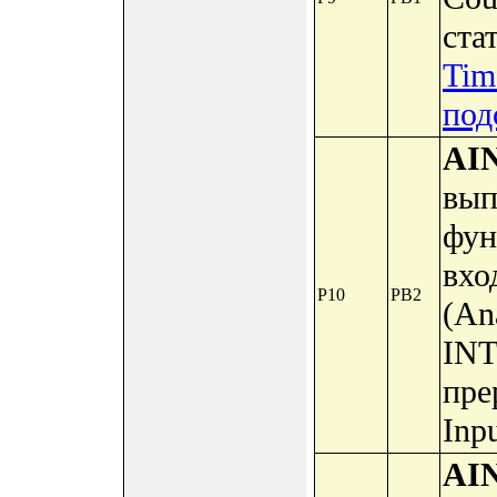
стат
Tim
под
AI
вып
фун
вхо
P10
PB2
(An
INT
пре
Inpu
AI