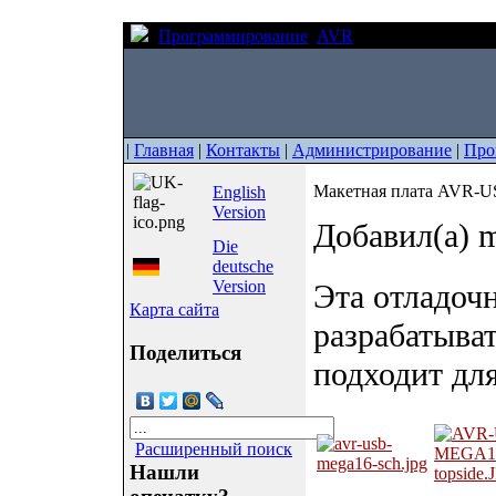
Программирование
AVR
Макетная плата
|
Главная
|
Контакты
|
Администрирование
|
Про
Макетная плата AVR-
English
Version
Добавил(а) m
Die
deutsche
Version
Эта отладочн
Карта сайта
разрабатыва
Поделиться
подходит дл
Расширенный поиск
Нашли