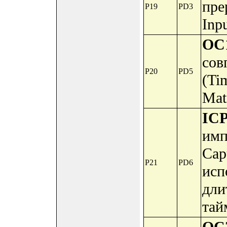
пре
P19
PD3
Inpu
OC
сов
P20
PD5
(Ti
Mat
IC
имп
Cap
P21
PD6
исп
дли
тай