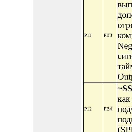
вып
доп
отр
ком
P11
PB3
Neg
сиг
тай
Out
~S
как
под
P12
PB4
под
(SPI