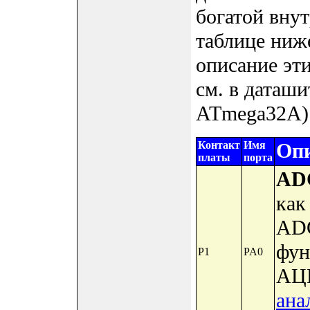
богатой вну
таблице ниж
описание эт
см. в даташ
ATmega32A)
Контакт
Имя
Опи
платы
порта
AD
как
ADC
фун
P1
PA0
АЦП
ана