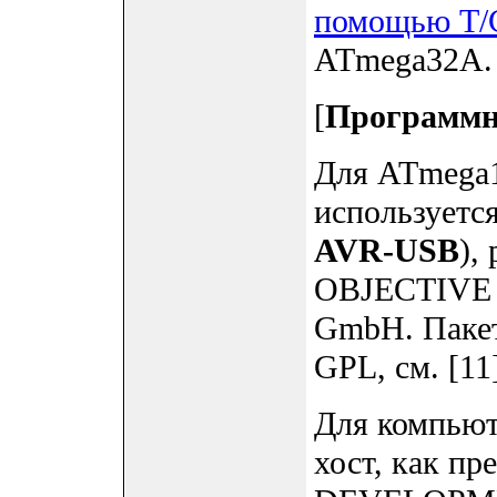
помощью T/C
ATmega32A.
[
Программно
Для ATmega1
используетс
AVR-USB
),
OBJECTIVE
GmbH. Пакет
GPL, см. [11
Для компьюте
хост, как п