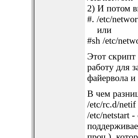
2) И потом в
#. /etc/netwo
или
#sh /etc/netw
Этот скрипт
работу для з
файервола и т
В чем разница
/etc/rc.d/net
/etc/netstart
поддерживает
проч.), кот