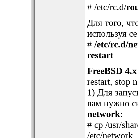
# /etc/rc.d/
rou
Для того, чт
используя се
#
/etc/rc.d/n
restart
FreeBSD 4.x
restart, stop 
1) Для запу
вам нужно с
network
:
# cp /usr/shar
/etc/network