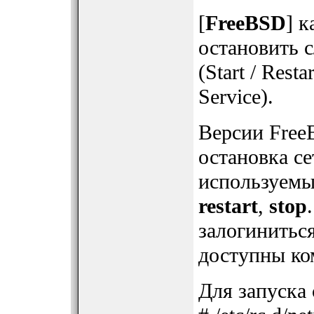
[
FreeBSD
] к
остановить с
(Start / Rest
Service).
Версии Fre
остановка с
используем
restart
,
stop
залогиниться
доступны ко
Для запуска