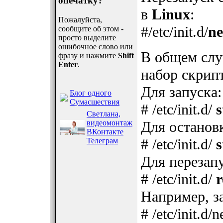
опечатку?
в
Linux
:
Пожалуйста,
#/etc/init.d/
ne
сообщите об этом -
просто выделите
ошибочное слово или
В общем слу
фразу и нажмите
Shift
Enter
.
набор скрип
Для запуска:
Блог одного
Сумасшествия
# /etc/init.d/
s
Светлана,
видеомонтаж
Для останов
ВКонтакте
# /etc/init.d/
s
Телеграм
Для перезапу
# /etc/init.d/
r
Например, за
# /etc/init.d/