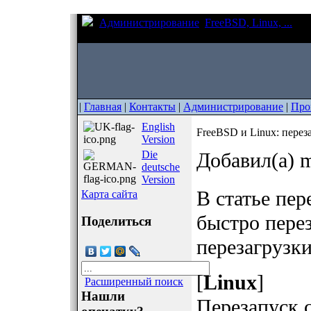
Администрирование
FreeBSD, Linux, ...
Fre
сети без перезагрузки
|
Главная
|
Контакты
|
Администрирование
|
Про
English
FreeBSD и Linux: перез
Version
Die
Добавил(а) m
deutsche
Version
В статье пе
Карта сайта
быстро пере
Поделиться
перезагрузки
[
Linux
]
Расширенный поиск
Нашли
Перезапуск 