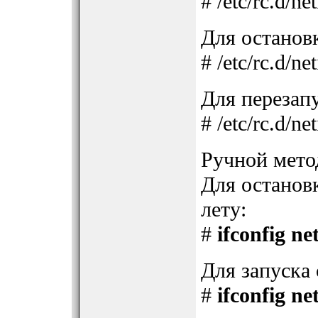
# /etc/rc.d/net
Для останов
# /etc/rc.d/net
Для перезап
# /etc/rc.d/net
Ручной мето
Для остановк
лету:
#
ifconfig n
Для запуска 
#
ifconfig n