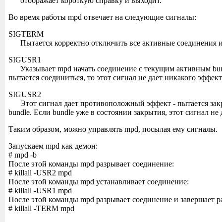
отображает короткую справку и выходит.
Во время работы mpd отвечает на следующие сигналы:
SIGTERM
Пытается корректно отключить все активные соединения и
SIGUSR1
Указывает mpd начать соединение с текущим активным bun
пытается соединиться, то этот сигнал не дает никакого эффект
SIGUSR2
Этот сигнал дает противоположный эффект - пытается зак
bundle. Если bundle уже в состоянии закрытия, этот сигнал не 
Таким образом, можно управлять mpd, посылая ему сигналы.
Запускаем mpd как демон:
# mpd -b
После этой команды mpd разрывает соединение:
# killall -USR2 mpd
После этой команды mpd устанавливает соединение:
# killall -USR1 mpd
После этой команды mpd разрывает соединение и завершает р
# killall -TERM mpd