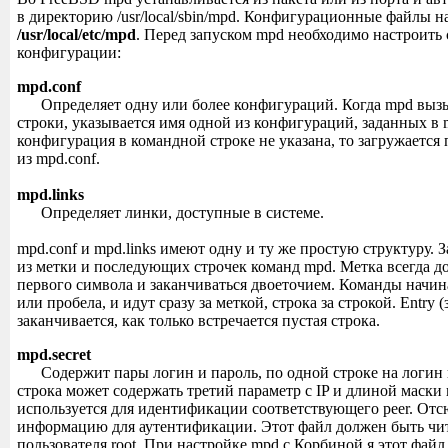
в директорию /usr/local/sbin/mpd. Конфигурационные файлы н
/usr/local/etc/mpd
. Перед запуском mpd необходимо настроит
конфигурации:
mpd.conf
Определяет одну или более конфигураций. Когда mpd вызы
строки, указывается имя одной из конфигураций, заданных в 
конфигурация в командной строке не указана, то загружается
из mpd.conf.
mpd.links
Определяет линки, доступные в системе.
mpd.conf и mpd.links имеют одну и ту же простую структуру. За
из метки и последующих строчек команд mpd. Метка всегда д
первого символа и заканчиваться двоеточием. Команды начин
или пробела, и идут сразу за меткой, строка за строкой. Entry (
заканчивается, как только встречается пустая строка.
mpd.secret
Содержит пары логин и пароль, по одной строке на логин 
строка может содержать третий параметр с IP и длиной маски 
используется для идентификации соответствующего peer. Отс
информацию для аутентификации. Этот файл должен быть чит
пользователя root. При настройке mpd с Корбиной я этот файл 