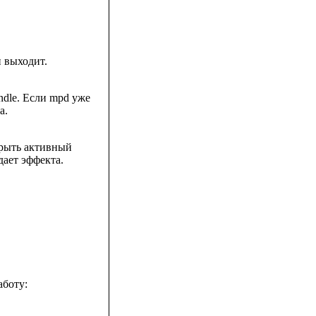
 выходит.
dle. Если mpd уже
а.
рыть активный
дает эффекта.
аботу: