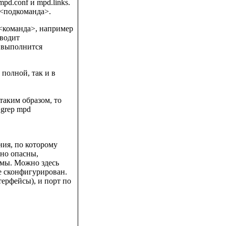
pd.conf и mpd.links.
 <подкоманда>.
 <команда>, например
вводит
о выполнится
полной, так и в
аким образом, то
 grep mpd
ния, по которому
но опасны,
мы. Можно здесь
е сконфигурирован.
терфейсы), и порт по