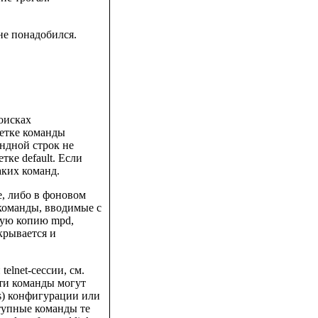
е понадобился.
поисках
метке команды
андной строк не
тке default. Если
аких команд.
, либо в фоновом
команды, вводимые с
ную копию mpd,
крывается и
elnet-сессии, см.
Эти команды могут
s) конфигурации или
ступные команды те