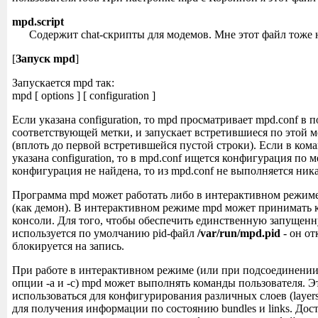
mpd.script
Содержит chat-скрипты для модемов. Мне этот файл тоже н
[
Запуск mpd
]
Запускается mpd так:
mpd [ options ] [ configuration ]
Если указана configuration, то mpd просматривает mpd.conf в 
соответствующей метки, и запускает встретившиеся по этой 
(вплоть до первой встретившейся пустой строки). Если в ком
указана configuration, то в mpd.conf ищется конфигурация по ме
конфигурация не найдена, то из mpd.conf не выполняется ник
Программа mpd может работать либо в интерактивном режиме
(как демон). В интерактивном режиме mpd может принимать 
консоли. Для того, чтобы обеспечить единственную запущен
используется по умолчанию pid-файл
/var/run/mpd.pid
- он от
блокируется на запись.
При работе в интерактивном режиме (или при подсоединении t
опции -a и -c) mpd может выполнять команды пользователя. 
использоваться для конфигурирования различных слоев (layer
для получения информации по состоянию bundles и links. До