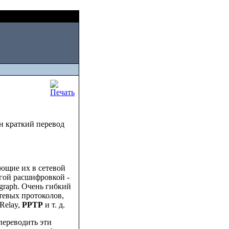
Fri, August 07 2026
ен краткий перевод
ующие их в сетевой
угой расшифровкой -
tgraph. Очень гибкий
тевых протоколов,
 Relay,
PPTP
и т. д.
переводить эти