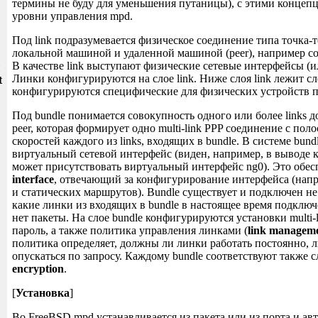
термины не буду для уменьшения путаницы), с этими концепци
уровни управления mpd.
Под link подразумевается физическое соединение типа точка-
локальной машиной и удаленной машиной (peer), например с
В качестве link выступают физические сетевые интерфейсы (и
и
Линки конфигурируются на слое link. Ниже слоя link лежит сло
t
конфигурируются специфические для физических устройств 
Под bundle понимается совокупность одного или более links д
peer, которая формирует одно multi-link PPP соединение с пол
скоростей каждого из links, входящих в bundle. В системе bund
виртуальный сетевой интерфейс (виден, например, в выводе к
может присутствовать виртуальный интерфейс ng0). Это обес
interface
, отвечающий за конфигурирование интерфейса (напр
и статических маршрутов). Bundle существует и подключен не 
какие линки из входящих в bundle в настоящее время подклю
нет пакеты. На слое bundle конфигурируются установки multi-l
пароль, а также политика управления линками (
link manageme
политика определяет, должны ли линки работать постоянно, 
опускаться по запросу. Каждому bundle соответствуют также 
encryption
.
[
Установка
]
Во FreeBSD mpd устанавливается из пакета или из порта и ав