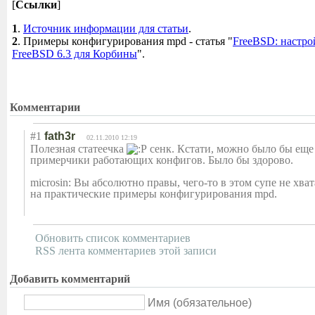
[
Ссылки
]
1
.
Источник информации для статьи
.
2
. Примеры конфигурирования mpd - статья "
FreeBSD: настро
FreeBSD 6.3 для Корбины
".
Комментарии
#1
fath3r
02.11.2010 12:19
Полезная статеечка
сенк. Кстати, можно было бы еще
примерчики работающих конфигов. Было бы здорово.
microsin: Вы абсолютно правы, чего-то в этом супе не хва
на практические примеры конфигурировани
я mpd.
Обновить список комментариев
RSS лента комментариев этой записи
Добавить комментарий
Имя (обязательное)