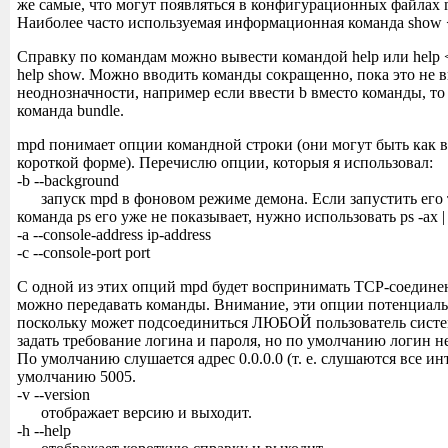
же самые, что могут появляться в конфигурационных файлах m
Наиболее часто используемая информационная команда show
Справку по командам можно вывести командой help или help
help show. Можно вводить команды сокращенно, пока это не 
неоднозначности, например если ввести b вместо команды, т
команда bundle.
mpd понимает опции командной строки (они могут быть как в 
короткой форме). Перечислю опции, которыя я использовал:
-b --background
запуск mpd в фоновом режиме демона. Если запустить его т
команда ps его уже не показывает, нужно использовать ps -ax |
-a --console-address ip-address
-c --console-port port
С одной из этих опций mpd будет воспринимать TCP-соедине
можно передавать команды. Внимание, эти опции потенциаль
поскольку может подсоединиться ЛЮБОЙ пользователь систе
задать требование логина и пароля, но по умолчанию логин н
По умолчанию слушается адрес 0.0.0.0 (т. е. слушаются все ин
умолчанию 5005.
-v --version
отображает версию и выходит.
-h --help