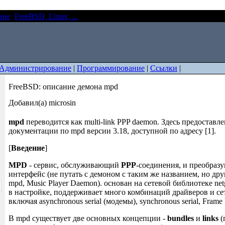
ние
FreeBSD, Linux, ...
FreeBSD: описание демона mpd
Администрирование
|
Программирование
|
Ссылки
|
FreeBSD: описание демона mpd
Добавил(а) microsin
mpd
переводится как multi-link PPP daemon. Здесь предоставл
документации по mpd версии 3.18, доступной по адресу [1].
[
Введение
]
MPD
- сервис, обслуживающий
PPP
-соединения, и преобраз
интерфейс (не путать с демоном с таким же названием, но др
mpd, Music Player Daemon). основан на сетевой библиотеке ne
в настройке, поддерживает много комбинаций драйверов и се
включая asynchronous serial (модемы), synchronous serial, Frame
В mpd существует две основных концепции -
bundles
и
links
(