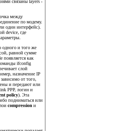
ями связаны layers -
точка между
оединение по модему.
ли один интерфейс).
й device, где
параметры.
о одного и того же
осой, равной сумме
le появляется как
оманды ifconfig
печивает слой
имер, назначение IP
зависимо от того,
чены и передают или
ink PPP, логин и
nt policy
). Эта
либо подниматься или
слои
compression
и
томатически попадает