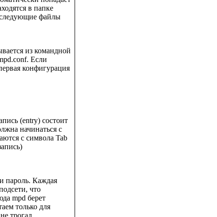
аходятся в папке
ь следующие файлы
вается из командной
mpd.conf. Если
 первая конфигурация
пись (entry) состоит
олжна начинаться с
аются с символа Tab
запись)
и пароль. Каждая
подсети, что
юда mpd берет
аем только для
не трогал.