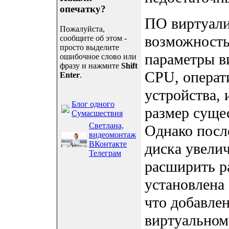
опечатку?
ПО виртуали
Пожалуйста,
возможность
сообщите об этом -
просто выделите
параметры в
ошибочное слово или
фразу и нажмите
Shift
CPU, операт
Enter
.
устройства,
Блог одного
размер суще
Сумасшествия
Светлана,
Однако после
видеомонтаж
ВКонтакте
диска увели
Телеграм
расширить ра
установлена
что добавле
виртуальном 