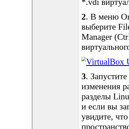
*.vdi вирту
2
. В меню Or
выберите File
Manager (Ct
виртуальног
3
. Запустит
изменения р
разделы Linu
и если вы за
увидите, что
пространств