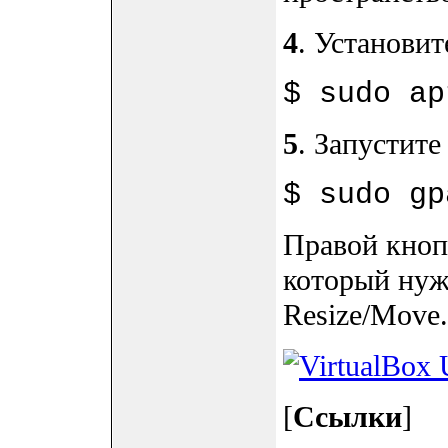
4
. Установи
$ sudo ap
5
. Запустите
$ sudo gp
Правой кноп
который нуж
Resize/Move.
[
Ссылки
]