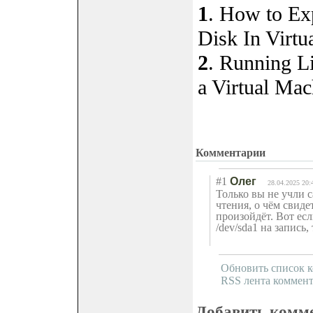
1
. How to Ex
Disk In Virt
2
. Running L
a Virtual Mac
Комментарии
#1
Олег
28.04.2025 20:
Только вы не учли с
чтения, о чём свиде
произойдёт. Вот ес
/dev/sda1 на запись,
Обновить список 
RSS лента коммент
Добавить комм