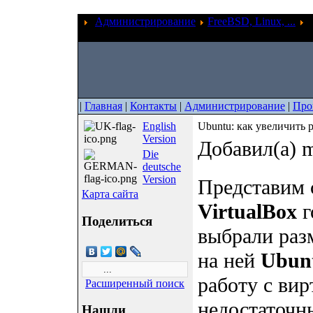
Администрирование
FreeBSD, Linux, ...
U
диска VirtualBox
|
Главная
|
Контакты
|
Администрирование
|
Про
English
Ubuntu: как увеличить 
Version
Добавил(а) m
Die
deutsche
Version
Представим 
Карта сайта
VirtualBox
г
Поделиться
выбрали разм
на ней
Ubun
работу с ви
Расширенный поиск
недостаточн
Нашли