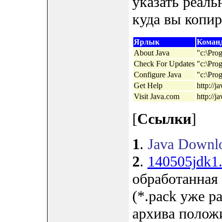
указать реаль
куда вы копир
Ярлык
Команд
About Java
"c:\Prog
Check For Updates
"c:\Prog
Configure Java
"c:\Prog
Get Help
http://j
Visit Java.com
http://j
[
Ссылки
]
1
.
Java Downlo
2
.
140505jdk1.
обработанная
(*.pack уже р
архива положит