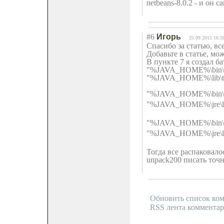
netbeans-8.0.2 - и он 
#6
Игорь
25.09.2015 16:5
Спасибо за статью, вс
Добавьте в статье, мо
В пункте 7 я создал б
"%JAVA_HOME%\bin\un
"%JAVA_HOME%\lib\too
"%JAVA_HOME%\bin\un
"%JAVA_HOME%\jre\lib
"%JAVA_HOME%\bin\un
"%JAVA_HOME%\jre\lib
Тогда все распаковало
unpack200 писать точ
Обновить список ко
RSS лента комментар