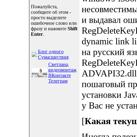
Пожалуйста,
несовместимы
сообщите об этом -
и выдавал оши
просто выделите
ошибочное слово или
RegDeleteKeyEx
фразу и нажмите
Shift
Enter
.
dynamic link 
на русский яз
Блог одного
Сумасшествия
RegDeleteKey
Светлана,
видеомонтаж
ADVAPI32.dll"
ВКонтакте
Телеграм
пошаговый про
установки Jav
у Вас не уста
[
Какая текущ
Иногда полезн