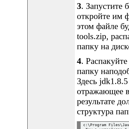
3
. Запустите 
откройте им ф
этом файле бу
tools.zip, ра
папку на диск
4
. Распакуйте
папку наподоби
Здесь jdk1.8.
отражающее в
результате до
структура пап
c:\Program Files\Jav