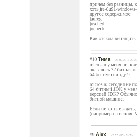
причем без разницы, ка
хоть jre-8u91-windows-
другое содержимое:
jaureg
jusched
jucheck
Как отсюда вытащить t
#10
Тима
28.02.2016 20:2
microsin у меня не по
оказалось 32 битная н
64 битную винду??
microsin: сегодня не п
64-битный JDK у меня 
версией JDK? Обычно 
битной машине.
Если не хотите ждать
(например на основе V
#9
Alex
22.12.2015 15:15