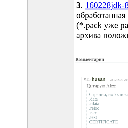
3
.
160228jdk-8
обработанная
(*.pack уже р
архива положит
Комментарии
#15
husan
28.02.2020 20:
Цитирую Alex:
Странно, но 7z пок
.data
.rdata
.reloc
.rsrc
.text
CERTIFICATE