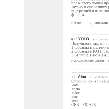
после этого пошли про
Захожу в cmd и пишу ja
внутренней или внеш
файлом.
microsin: неправильн
#12
YOLO
10.02.2017 13:
Получилось так, windo
1) добавил в системн
2) добавил в PATH 
3) И тут ВНИМАНИЕ! З
исполняемые файлы java
#11
Alex
11.10.2016 14:05
Странно, но 7z показ
.data
.rdata
.reloc
.rsrc
.text
CERTIFICATE