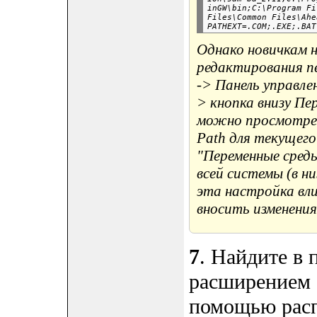
inGW\bin;C:\Program Fi
Files\Common Files\Ahe
Однако новичкам 
редактирования п
-> Панель управле
> кнопка внизу Пе
можно просмотрет
Path для текущего
"Переменные среды
всей системы (в н
эта настройка вли
вносить изменения
7
. Найдите в 
расширением *
помощью расп