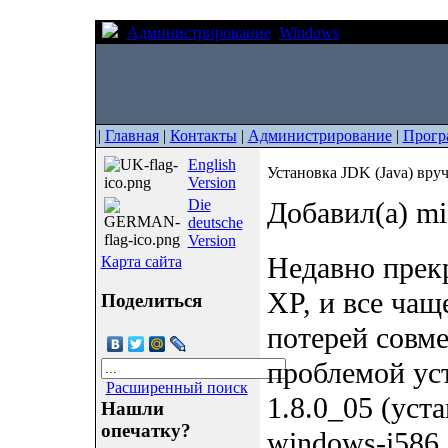
Администрирование
Windows
Установка JDK
|
Главная
|
Контакты
|
Администрирование
|
Прогр
English
Установка JDK (Java) вру
Version
Die
Добавил(а) mi
deutsche
Version
Недавно прек
Карта сайта
XP, и все чащ
Поделиться
потерей совме
проблемой ус
Расширенный поиск
1.8.0_05 (уст
Нашли
опечатку?
windows-i586.