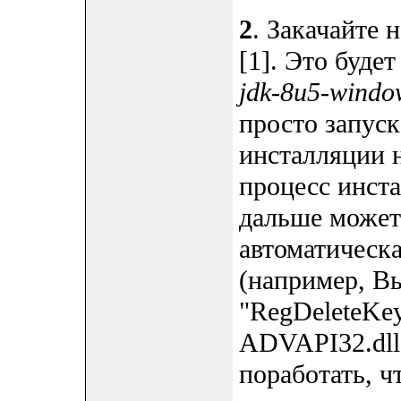
2
. Закачайте 
[1]. Это буде
jdk-8u5-windo
просто запуск
инсталляции н
процесс инст
дальше можете
автоматическ
(например, В
"RegDeleteKe
ADVAPI32.dll"
поработать, ч