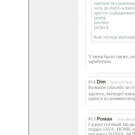
причем без разницы,
хоть jre-8u91-windo
другое содержимое
jaureg
jusched
jucheck
Как отсюда вытащить
У меня было также, по
заработало.
#14
Dim
03.03.2019 18:26
Большое спасибо за с
удалось, выходит кака
одного из комментатор
#13
Роман
25.07.2018 16
Скачал готовый zip-арх
создал JAVA_HOME и вн
поставил %JAVA_HO