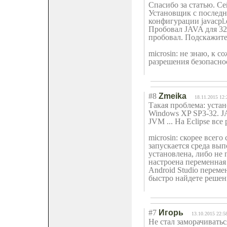
Спасибо за статью. Се
Установщик с последн
конфигурации javacpl.e
Пробовал JAVA для 32 
пробовал. Подскажите
microsin: не знаю, к 
разрешения безопаснос
#8
Zmeika
18.11.2015 12:
Такая проблема: устан
Windows XP SP3-32. JA
JVM ... На Eclipse все
microsin: скорее всего
запускается среда вып
установлена, либо не
настроена переменная
Android Studio перем
быстро найдете решен
#7
Игорь
13.10.2015 22:5
Не стал заморачиватьс