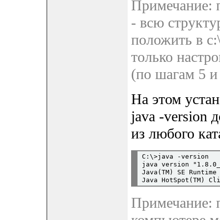
Примечание: 
- всю структу
положить в c:\
только наст
(по шагам 5 и 
На этом устан
java -version
из любого кат
C:\>java -version

java version "1.8.0_
Java(TM) SE Runtime 
Примечание: п
компьютере м