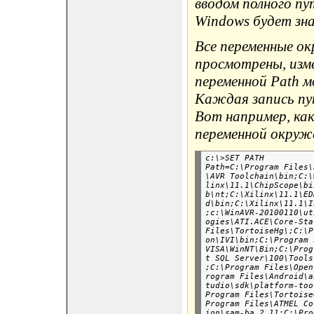
вводом полного пу
Windows будет зна
Все переменные ок
просмотрены, изм
переменной Path 
Каждая запись пу
Вот например, ка
переменной окруж
c:\>SET PATH

Path=C:\Program Files\
\AVR Toolchain\bin;C:\
linx\11.1\ChipScope\bi
b\nt;C:\Xilinx\11.1\ED
d\bin;C:\Xilinx\11.1\I
;c:\WinAVR-20100110\ut
ogies\ATI.ACE\Core-Sta
Files\TortoiseHg\;C:\P
on\IVI\bin;C:\Program 
VISA\WinNT\Bin;C:\Prog
t SQL Server\100\Tools
;C:\Program Files\Open
rogram Files\Android\a
tudio\sdk\platform-too
Program Files\Tortoise
Program Files\ATMEL Co
ion\sam-ba_2.11;C:\Pro