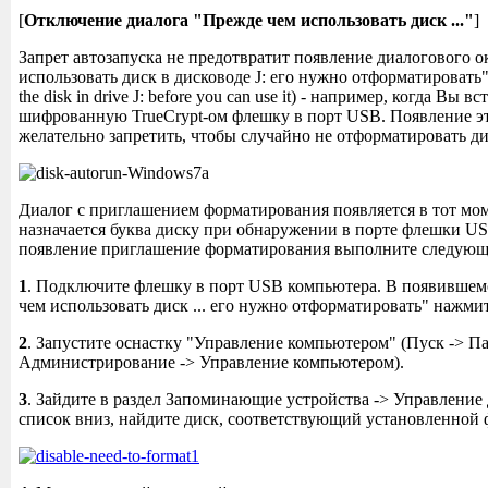
[
Отключение диалога "Прежде чем использовать диск ..."
]
Запрет автозапуска не предотвратит появление диалогового 
использовать диск в дисководе J: его нужно отформатировать" 
the disk in drive J: before you can use it) - например, когда Вы вс
шифрованную TrueCrypt-ом флешку в порт USB. Появление эт
желательно запретить, чтобы случайно не отформатировать ди
Диалог с приглашением форматирования появляется в тот мом
назначается буква диску при обнаружении в порте флешки U
появление приглашение форматирования выполните следующ
1
. Подключите флешку в порт USB компьютера. В появившем
чем использовать диск ... его нужно отформатировать" нажми
2
. Запустите оснастку "Управление компьютером" (Пуск -> П
Администрирование -> Управление компьютером).
3
. Зайдите в раздел Запоминающие устройства -> Управление
список вниз, найдите диск, соответствующий установленной 