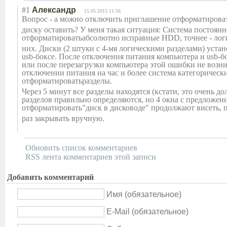
#1
Александр
15.05.2015 11:56
Вопрос - а можно отключить приглашение отформатирова
диску оставить? У меня такая ситуация: Система постоянн
отформатировать
абсолютно исправные HDD, точнее - лог
них. Диски (2 штуки с 4-мя логическими разделами) уста
usb-боксе. После отключения питания компьютера и usb-б
или после перезагрузки компьютера этой ошибки не возни
отключении питания на час и более система категорическ
отформатировать
разделы.
Через 5 минут все разделы находятся (кстати, это очень дол
разделов правильно определяются, но 4 окна с предложен
отформатировать
"диск в дисководе" продолжают висеть,
раз закрывать вручную.
Обновить список комментариев
RSS лента комментариев этой записи
Добавить комментарий
Имя (обязательное)
E-Mail (обязательное)