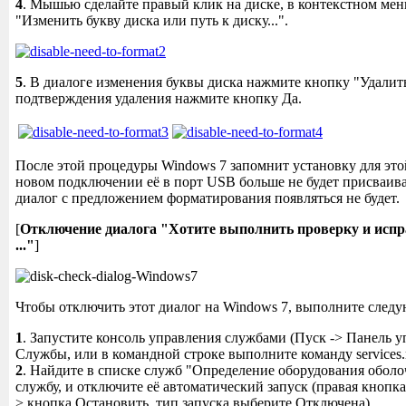
4
. Мышью сделайте правый клик на диске, в контекстном ме
"Изменить букву диска или путь к диску...".
5
. В диалоге изменения буквы диска нажмите кнопку "Удалить
подтверждения удаления нажмите кнопку Да.
После этой процедуры Windows 7 запомнит установку для это
новом подключении её в порт USB больше не будет присваиват
диалог с предложением форматирования появляться не будет.
[
Отключение диалога "Хотите выполнить проверку и исп
..."
]
Чтобы отключить этот диалог на Windows 7, выполните след
1
. Запустите консоль управления службами (Пуск -> Панель у
Службы, или в командной строке выполните команду services.
2
. Найдите в списке служб "Определение оборудования оболоч
службу, и отключите её автоматический запуск (правая кнопк
> кнопка Остановить, тип запуска выберите Отключена).