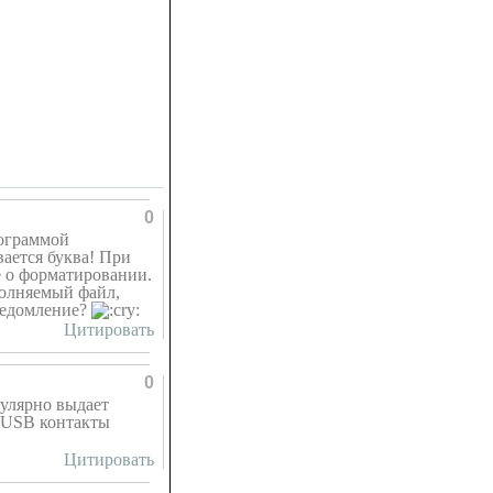
0
рограммой
вается буква! При
 о форматировании.
полняемый файл,
ведомление?
Цитировать
0
улярно выдает
о USB контакты
Цитировать