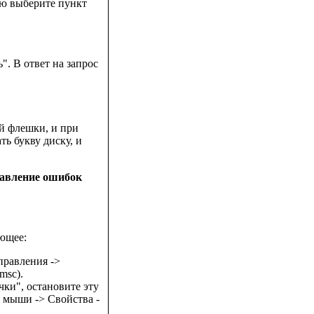
ню выберите пункт
". В ответ на запрос
й флешки, и при
ь букву диску, и
равление ошибок
ующее:
правления ->
msc).
ки", остановите эту
а мыши -> Свойства -