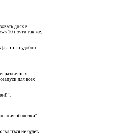
овать диск в
ows 10 почти так же,
 Для этого удобно
ля различных
озапуск для всех
вий".
дования оболочки"
являться не будет.