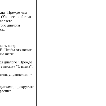
окна "Прежде чем
(You need to format
тавляете
ого диалога
ск.
ент, когда
SB. Чтобы отключить
ие шаги:
ся диалоге "Прежде
те кнопку "Отмена".
анель управления ->
 дисками, прокрутите
флешке.