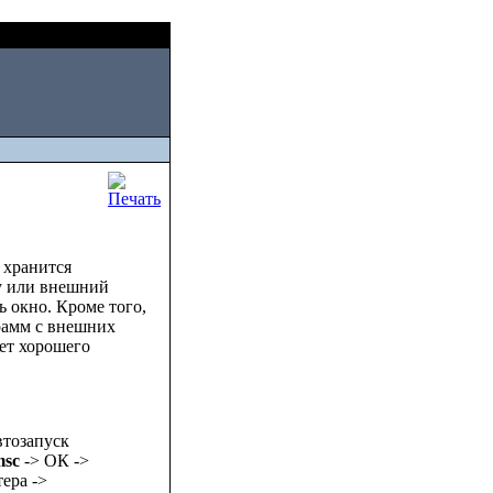
Fri, August 07 2026
 хранится
у или внешний
 окно. Кроме того,
грамм с внешних
нет хорошего
втозапуск
msc
-> ОК ->
ера ->