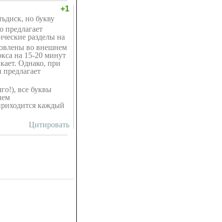
+1
ть
диск, но букву
о предлагает
ические разделы на
новлены во внешнем
окса на 15-20 минут
кает. Однако, при
и предлагает
го!), все буквы
ием
 приходится каждый
Цитировать