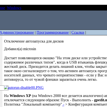
ние
Windows
Отключение автозапуска для дисков
Администрирование
|
Программирование
|
Ссылки
|
Отключение автозапуска для дисков
Добавил(а) microsin
Достает появляющееся окошко "На этом диске или устройстве
содержимое различных типов", когда в USB втыкаешь флешк
жесткий диск. Приходится делать лишний клик, чтобы закрыть
такое окно сигнализирует о том, что активен автозапуск про
носителей данных, что чревато неприятностями - если у Вас 
антивируса, то от чужой флешки заразиться очень легко.
На
Windows XP
(на Windows 2000 все делается аналогично) а
отключается следующим образом: Пуск - Выполнить -
gpedit.
Политика "Локальный компьютер"
-
> Конфигурация компьют