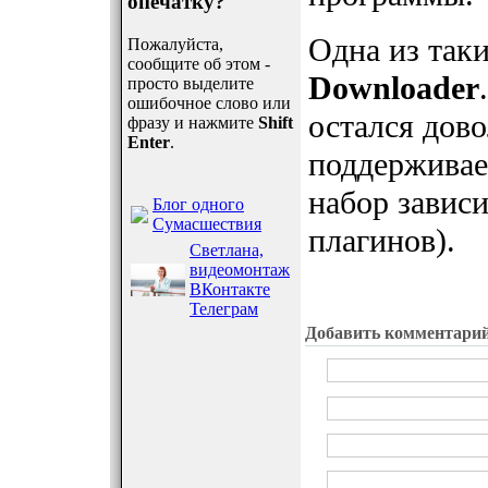
опечатку?
Одна из так
Пожалуйста,
сообщите об этом -
Downloader
просто выделите
ошибочное слово или
остался дово
фразу и нажмите
Shift
Enter
.
поддерживае
набор завис
Блог одного
Сумасшествия
плагинов).
Светлана,
видеомонтаж
ВКонтакте
Телеграм
Добавить комментари