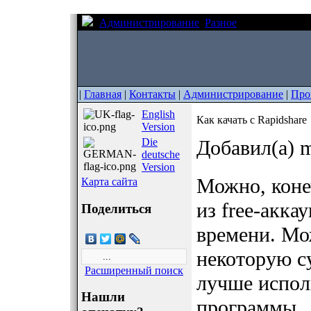
Администрирование
Разное
Как качать с R
|
Главная
|
Контакты
|
Администрирование
|
Про
English
Как качать с Rapidshare
Version
Die
Добавил(а) m
deutsche
Version
Можно, коне
Карта сайта
из free-акка
Поделиться
времени. Мо
некоторую су
Расширенный поиск
лучше испол
Нашли
программы.