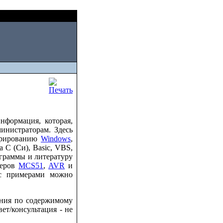
Thu, August 06 2026
нформация, которая,
инистраторам. Здесь
трированию
Windows
,
 C (Си), Basic, VBS,
ограммы и литературу
леров
MCS51
,
AVR
и
 с примерами можно
ания по содержимому
ет/консультация - не