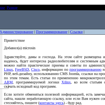
ние
Разное
Приветствие
Администрирование
|
Программирование
|
Ссылки
|
Приветствие
Добавил(а) microsin
Здравствуйте, дамы и господа. На этом сайте размещена и
надеюсь, будет интересна радиолюбителям и системным адм
можно найти практические приемы и советы по админис
Linux
,
FreeBSD
,
Cisco
, информацию по
программированию
на
PHP, веб-дизайну, использованию CMS Joomla, ссылки на пр
по этим темам. Есть статьи по применению микроконтрол
ARM
, программируемой логики
Xilinx
, ко всем статьям
скачать исходный код программ.
Если хотите обменяться полезной информацией, есть замеч
сайта, нашли неработающую ссылку, или если Вам нужен сов
стесняйтесь, пишите (
контакты здесь
) - буду рад.