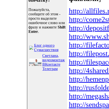
опечатку?
http://allfile
Пожалуйста,
сообщите об этом -
http://come2s
просто выделите
ошибочное слово или
http://deposit
фразу и нажмите
Shift
Enter
.
http://www.sh
http://filefac
Блог одного
Сумасшествия
http://filepost
Светлана,
видеомонтаж
http://filespac
ВКонтакте
http://4share
Телеграм
http://hemen
http://rusfold
http://megas
http://sendsp