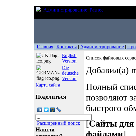
Администрирование
Разное
Список файлов
закачивать файлы
|
Главная
|
Контакты
|
Администрирование
|
Про
English
Список файловых серве
Version
Die
Добавил(а) m
deutsche
Version
Полный спис
Карта сайта
позволяют з
Поделиться
быстрого об
[
Сайты для 
Расширенный поиск
Нашли
файлами
]