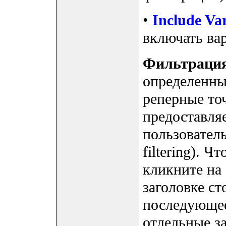
•
Include Va
включать ва
Фильтраци
определенные
реперные точ
предоставля
пользовател
filtering). 
кликните на 
заголовке ст
последующее
отдельные з