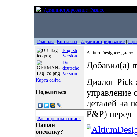
Администрирование
Разное
Altium Designe
|
Главная
|
Контакты
|
Администрирование
|
Про
English
Altium Designer: диалог
Version
Die
Добавил(а) m
deutsche
Version
Диалог Pick 
Карта сайта
управление 
Поделиться
деталей на п
P&P) перед 
Расширенный поиск
Нашли
опечатку?