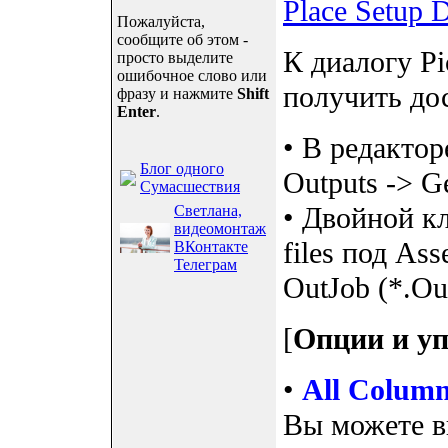
Пожалуйста,
сообщите об этом -
К диалогу Pi
просто выделите
ошибочное слово или
получить до
фразу и нажмите
Shift
Enter
.
• В редактор
Блог одного
Outputs -> Ge
Сумасшествия
• Двойной кл
Светлана,
видеомонтаж
files под As
ВКонтакте
Телеграм
OutJob (*.Ou
[
Опции и у
•
All Colum
Вы можете в