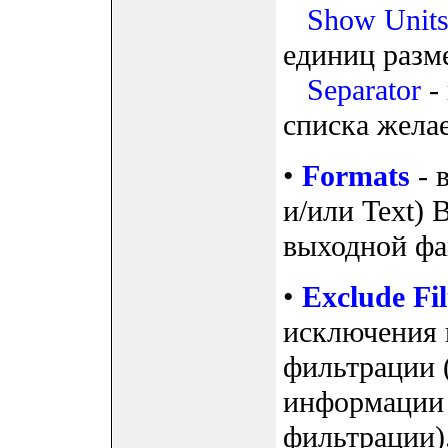
Show Unit
единиц разм
Separator
-
списка жела
•
Formats
- 
и/или Text) 
выходной фа
•
Exclude Fi
исключения 
фильтрации 
информации 
фильтрации)