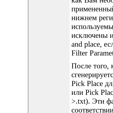
как Вам нео
примененный
нижнем реги
используемы
исключены и
and place, е
Filter Paramet
После того,
сгенерирует
Pick Place 
или Pick Pl
>.txt). Эти 
соответствии