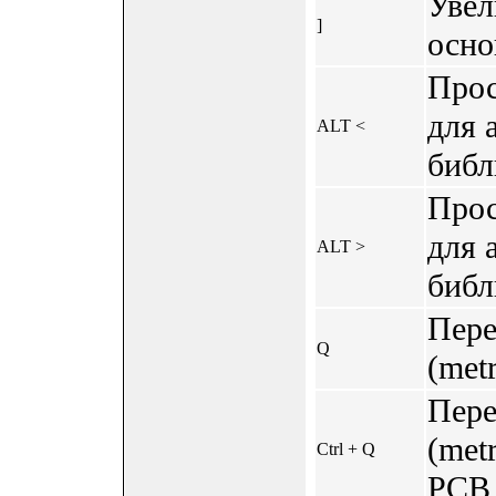
Увел
]
осно
Прос
для 
ALT <
библ
Прос
для 
ALT >
библ
Пере
Q
(metr
Пере
(met
Ctrl + Q
PCB 