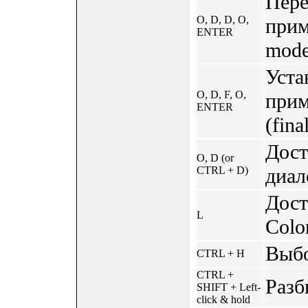
Пере
O, D, D, O,
прим
ENTER
mode
Уста
O, D, F, O,
прим
ENTER
(fina
Дост
O, D (or
CTRL + D)
диал
Дост
L
Colo
Выбо
CTRL + H
CTRL +
Разб
SHIFT + Left-
click & hold