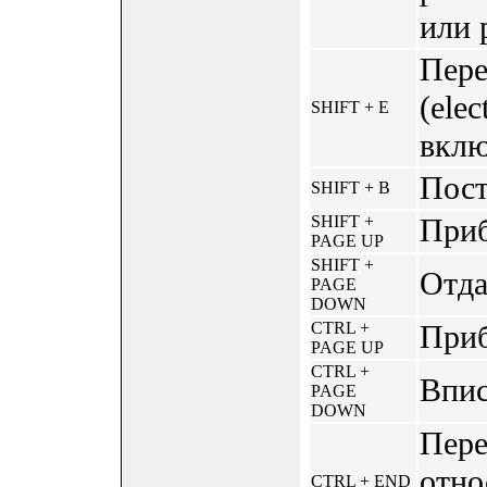
или p
Пере
(elec
SHIFT + E
вклю
Пост
SHIFT + B
SHIFT +
Приб
PAGE UP
SHIFT +
Отда
PAGE
DOWN
CTRL +
При
PAGE UP
CTRL +
Впис
PAGE
DOWN
Пере
отно
CTRL + END