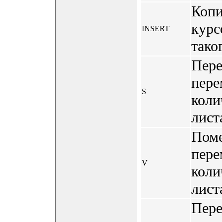
Копи
курс
INSERT
тако
Пере
пере
S
коли
лист
Поме
пере
V
коли
лист
Пере