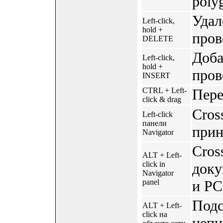
poly
Удал
Left-click,
hold +
пров
DELETE
Доба
Left-click,
hold +
пров
INSERT
CTRL + Left-
Пере
click & drag
Cros
Left-click
панели
прин
Navigator
Cros
ALT + Left-
click in
доку
Navigator
panel
и PC
Подс
ALT + Left-
click на