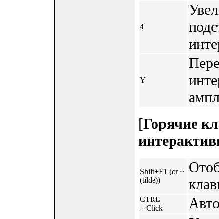
Увел
подс
4
инте
Пере
инте
Y
ампл
[
Горячие кл
интерактив
Отоб
Shift+F1 (or ~
(tilde))
клав
CTRL
Авто
+ Click