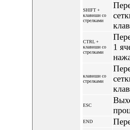
Пере
SHIFT +
сетк
клавиши со
стрелками
клав
Пер
CTRL +
1 яч
клавиши со
стрелками
нажа
Пере
клавиши со
сетк
стрелками
клав
Выхо
ESC
проц
Пере
END