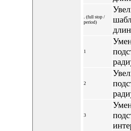
Увел
. (full stop /
шабл
period)
длин
Умен
подс
1
ради
Увел
подс
2
ради
Умен
подс
3
инте