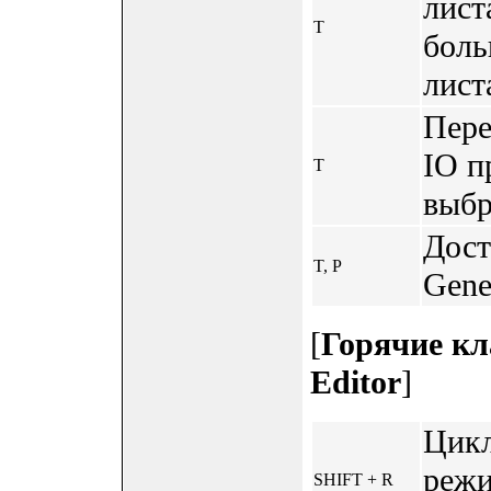
лист
T
боль
лист
Пере
IO п
T
выбр
Дост
T, P
Gene
[
Горячие к
Editor
]
Цикл
режи
SHIFT + R