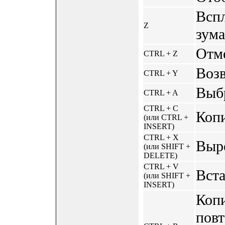
Всп
Z
зума
Отме
CTRL + Z
Возв
CTRL + Y
Выбр
CTRL + A
CTRL + C
Копи
(или CTRL +
INSERT)
CTRL + X
Выре
(или SHIFT +
DELETE)
CTRL + V
Вста
(или SHIFT +
INSERT)
Копи
повт