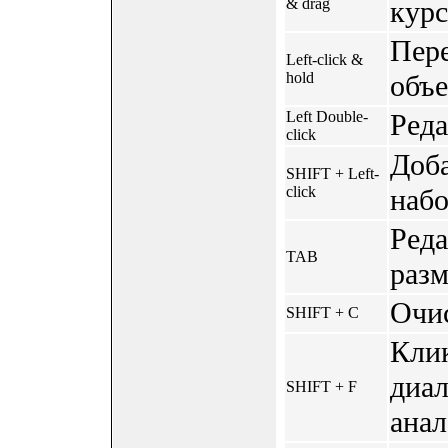
& drag
курс
Пере
Left-click &
hold
объе
Left Double-
Реда
click
Доба
SHIFT + Left-
click
набо
Реда
TAB
раз
Очис
SHIFT + C
Клик
диа
SHIFT + F
анал