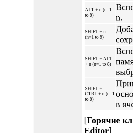
Вспо
ALT + n (n=1
to 8)
n.
Доба
SHIFT + n
(n=1 to 8)
сохр
Вспо
SHIFT + ALT
памя
+ n (n=1 to 8)
выб
При
SHIFT +
осно
CTRL + n (n=1
to 8)
в яч
[
Горячие кл
Editor
]