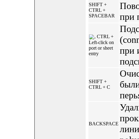
Пово
SHIFT +
CTRL +
при 
SPACEBAR
Подс
, CTRL +
(con
Left-click on
при 
port or sheet
entry
подс
Очис
SHIFT +
были
CTRL + C
перь
Удал
прок
BACKSPACE
линия