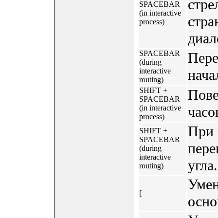
стре
SPACEBAR
(in interactive
стра
process)
диал
SPACEBAR
Пере
(during
interactive
нача
routing)
SHIFT +
Пове
SPACEBAR
(in interactive
часо
process)
При 
SHIFT +
SPACEBAR
пере
(during
interactive
угла.
routing)
Умен
[
осно