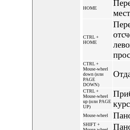
Пере
HOME
мест
Пере
отсч
CTRL +
HOME
лево
прос
CTRL +
Mouse-wheel
Отда
down (или
PAGE
DOWN)
CTRL +
При
Mouse-wheel
up (или PAGE
курс
UP)
Пано
Mouse-wheel
SHIFT +
Пано
Mouse-wheel