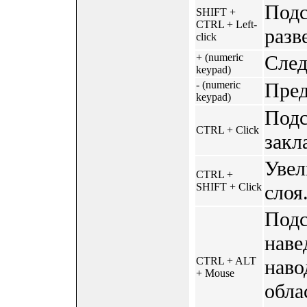
Подс
SHIFT +
CTRL + Left-
разв
click
+ (numeric
След
keypad)
- (numeric
Пред
keypad)
Подс
CTRL + Click
закл
Увел
CTRL +
SHIFT + Click
слоя
Подс
наве
CTRL + ALT
наво
+ Mouse
обла