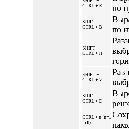
SHIFT +
CTRL + R
по п
Выр
SHIFT +
CTRL + B
по 
Равн
SHIFT +
выб
CTRL + H
гори
Равн
SHIFT +
CTRL + V
выбр
Выр
SHIFT +
CTRL + D
реше
Сохр
CTRL + n (n=1
to 8)
памя