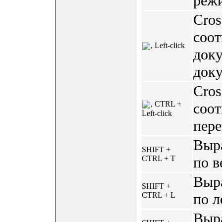
режи
Cros
соот
, Left-click
доку
доку
Cros
, CTRL +
соот
Left-click
пере
Выр
SHIFT +
CTRL + T
по в
Выр
SHIFT +
CTRL + L
по л
Выр