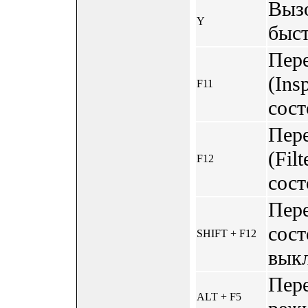
Выз
Y
быст
Пер
(Ins
F11
сост
Пер
(Fil
F12
сост
Пере
сост
SHIFT + F12
выкл
Пер
ALT + F5