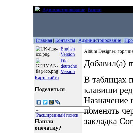
Администрирование
Разное
Altium Design
|
Главная
|
Контакты
|
Администрирование
|
Про
English
Altium Designer: горяч
Version
Die
Добавил(а) m
deutsche
Version
В таблицах 
Карта сайта
клавиши реда
Поделиться
Назначение 
поменять чер
Расширенный поиск
закладка Co
Нашли
опечатку?