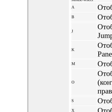
Ото
A
Отоб
B
Ото
J
Jum
Ото
K
Pane
Ото
M
Ото
(кон
O
прав
Отоб
S
Отоб
X