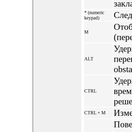
закл
* (numeric
След
keypad)
Отоб
M
(пер
Удер
пере
ALT
obst
Удер
врем
CTRL
реше
Изме
CTRL + M
Пове