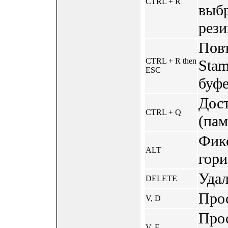
CTRL + R
выбр
рез
Повт
CTRL + R then
Sta
ESC
буфе
Дос
CTRL + Q
(пам
Фик
ALT
гори
Удал
DELETE
Про
V, D
Про
V, F