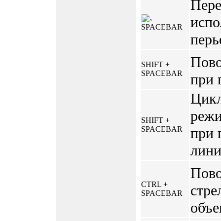
Пере
,
испо
SPACEBAR
перь
Пово
SHIFT +
SPACEBAR
при 
Цикл
режи
SHIFT +
SPACEBAR
при 
лини
Пово
CTRL +
стре
SPACEBAR
объе