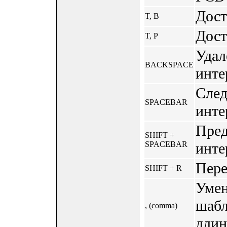
Дост
T, B
Дост
T, P
Удал
BACKSPACE
инте
Сле
SPACEBAR
инте
Пре
SHIFT +
SPACEBAR
инте
Пере
SHIFT + R
Умен
шабл
, (comma)
длин