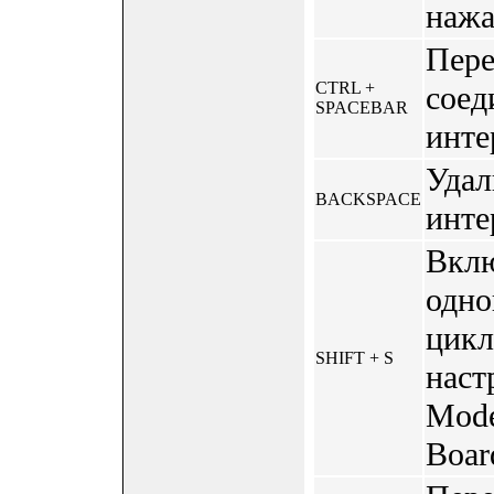
нажа
Пере
CTRL +
соед
SPACEBAR
инте
Удал
BACKSPACE
инте
Вклю
одно
цикл
SHIFT + S
наст
Mode
Board