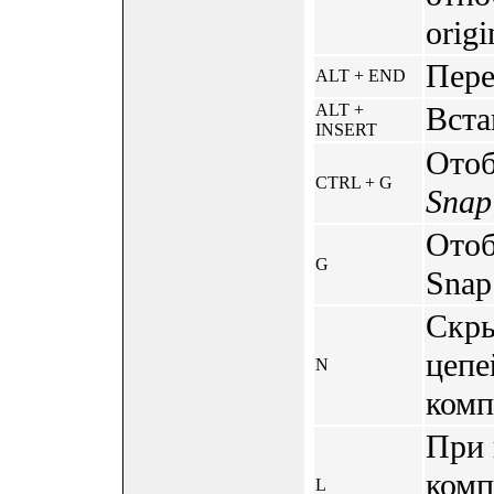
orig
Пере
ALT + END
ALT +
Вста
INSERT
Отоб
CTRL + G
Snap
Отоб
G
Snap
Скры
цепе
N
комп
При 
комп
L