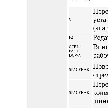
Пере
уста
G
(snap
Реда
F2
Впис
CTRL +
PAGE
рабо
DOWN
Пово
SPACEBAR
стре
Пере
коне
SPACEBAR
шины