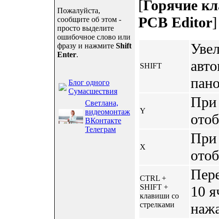
[
Горячие кл
Пожалуйста,
PCB Editor
]
сообщите об этом -
просто выделите
ошибочное слово или
Увел
фразу и нажмите
Shift
Enter
.
авто
SHIFT
пан
Блог одного
Сумасшествия
При 
Светлана,
Y
видеомонтаж
отоб
ВКонтакте
Телеграм
При 
X
отоб
Пер
CTRL +
SHIFT +
10 я
клавиши со
стрелками
нажа