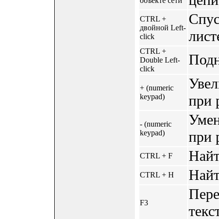
цепи
объекте сети
Спус
CTRL +
двойной Left-
лист
click
CTRL +
Подн
Double Left-
click
Увел
+ (numeric
keypad)
при 
Умен
- (numeric
keypad)
при 
Найт
CTRL + F
Найт
CTRL + H
Пере
F3
текст