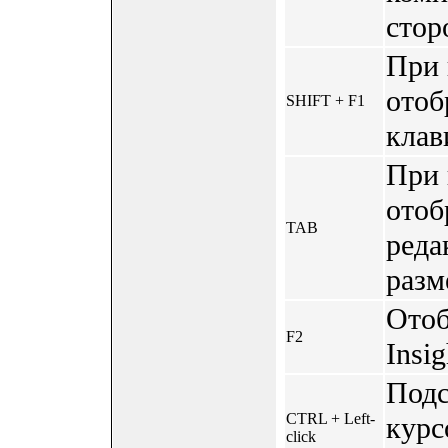
стор
При 
отоб
SHIFT + F1
клав
При 
отоб
TAB
реда
разм
Отоб
F2
Insi
Подс
CTRL + Left-
курс
click