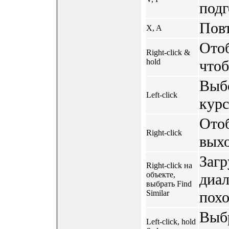
подг
Повт
X, A
Отоб
Right-click &
hold
чтоб
Выбо
Left-click
курс
Отоб
Right-click
выхо
Загр
Right-click на
объекте,
диа
выбрать Find
Similar
похо
Выбр
Left-click, hold