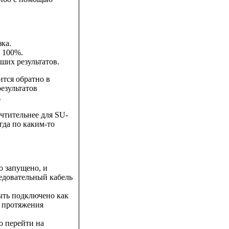
зка.
а 100%.
ших результатов.
ится обратно в
езультатов
.
чтительнее для SU-
гда по каким-то
о запущено, и
едовательный кабель
ыть подключено как
а протяжения
о перейти на