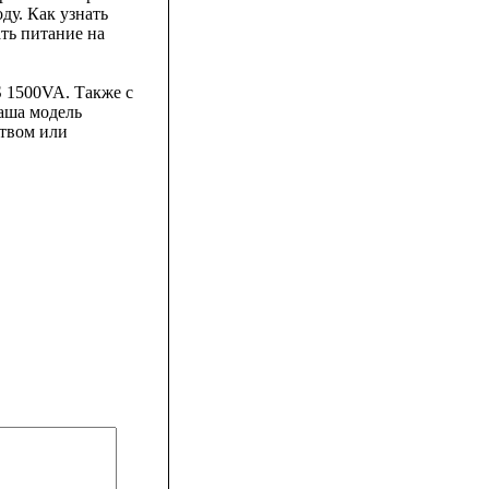
ду. Как узнать
ать питание на
S 1500VA. Также с
Ваша модель
ством или