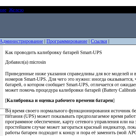
ние
Железо
Как проводить калибровку батарей Smart-UPS
Администрирование
|
Программирование
|
Ссылки
|
Как проводить калибровку батарей Smart-UPS
Добавил(а) microsin
Приведенные ниже указания справедливы для все моделей и 
номеров Smart-UPS. Для чего это нужно: иногда оказывается, 
батарей, о котором сообщает Smart-UPS, отличается от ожидае
может помочь процедура калибровки батарей (Battery Calibrati
[
Калибровка и оценка рабочего времени батареи
]
Во время своего нормального функционирования источник б
питания (UPS) может показывать предполагаемое время работ
программное обеспечение, карту сетевого управления или на
простейшем случае может загораться красный индикатор, по
работы батареи подходит к концу и пора её заменить (мой A