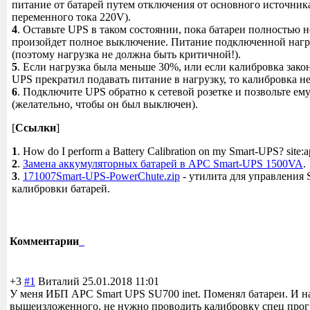
питание от батарей путем отключения от основного источника
переменного тока 220V).
4
. Оставьте UPS в таком состоянии, пока батареи полностью не
произойдет полное выключение. Питание подключенной нагр
(поэтому нагрузка не должна быть критичной!).
5
. Если нагрузка была меньше 30%, или если калибровка закон
UPS прекратил подавать питание в нагрузку, то калибровка не 
6
. Подключите UPS обратно к сетевой розетке и позвольте ему
(желательно, чтобы он был выключен).
[
Ссылки
]
1
. How do I perform a Battery Calibration on my Smart-UPS? site:
2
.
Замена аккумуляторных батарей в APC Smart-UPS 1500VA
.
3
.
171007Smart-UPS-PowerChute.zip
- утилита для управления 
калибровки батарей.
Комментарии
+3
#1
Виталий
25.01.2018 11:01
У меня ИБП APC Smart UPS SU700 inet. Поменял батареи. И на
вышеизложенного
, не нужно проводить калибровку спец пр