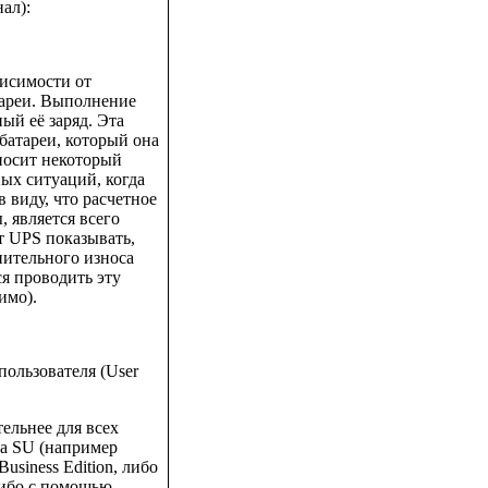
ал):
висимости от
тареи. Выполнение
ый её заряд. Эта
батареи, который она
вносит некоторый
ных ситуаций, когда
в виду, что расчетное
, является всего
т UPS показывать,
лнительного износа
я проводить эту
имо).
пользователя (User
ельнее для всех
на SU (например
siness Edition, либо
либо с помощью