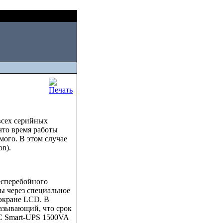
Sat, August 08 2026
всех серийных
что время работы
мого. В этом случае
on).
есперебойного
ы через специальное
 экране LCD. В
казывающий, что срок
PC Smart-UPS 1500VA