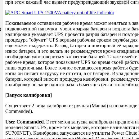
при этом каждый час выдает предупреждающий звуковой сигн
Показываемое оставшееся рабочее время может меняться в за
и
подключенной нагрузки, уровня заряда батареи и возраста ба
t
калибровки указывает UPS провести разряд батареи и повторн
процедура "обучит" UPS верным рабочим сроком службы для 
еще может выдержать. Разряд батареи и повторный её заряд 
износ батареи, и это делать не рекомендуется кроме специаль
необходимо удостовериться в качестве батарей. Также имейте 
рабочее время, которое показывает UPS во время своей работы
лишь оценочным. Более точное оставшееся время работы буде
когда он питает нагрузку не от сети, а от батарей. Из-за допо
батареи, который вносит процедура калибровки, рекомендуетс
калибровку не чаще одного раза в 6 месяцев (если это необход
[
Запуск калибровки
]
Существует 2 вида калибровки: ручная (Manual) и по команде 
Commanded).
User Commanded
. Этот метод запуска калибровки предпочтит
моделей Smart-UPS, кроме тех моделей, которые начинаются 
SU700NET). Калибровка запускается из утилиты Power Chute Bu
через сетевую карту управления (Network Management Card), 