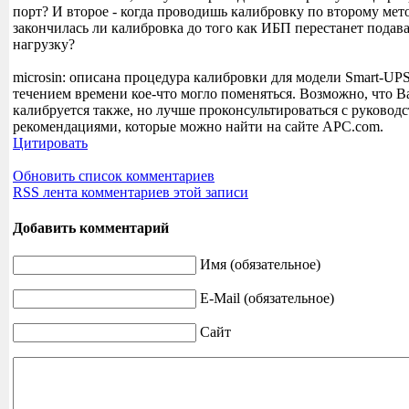
порт? И второе - когда проводишь калибровку по второму мето
закончилась ли калибровка до того как ИБП перестанет подав
нагрузку?
microsin: описана процедура калибровки для модели Smart-UP
течением времени кое-что могло поменяться. Возможно, что 
калибруется также, но лучше проконсультиров
аться с руковод
рекомендациями, которые можно найти на сайте APC.com.
Цитировать
Обновить список комментариев
RSS лента комментариев этой записи
Добавить комментарий
Имя (обязательное)
E-Mail (обязательное)
Сайт