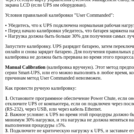
экрана LCD (если UPS им оборудован).
Условия правильной калибровки "User Commanded":
• Убедитесь, что к UPS подключена нормальная рабочая нагру
• Перед начало калибровки убедитесь, что батарея заряжена н
• Нагрузка должна быть больше 30% для получения самых луч
Запустите калибровку. UPS разрядит батарею, затем переключ
онлайн и снова зарядит батарею. Для получения правильных р
калибровка не должна быть прервана во время этого процесса
Manual Calibration
(калибровка вручную). Этот метод предпо
серии Smart-UPS, или его можно выполнять в любое время, ко
причинам метод User Commanded невозможен.
Как провести ручную калибровку:
1
. Остановите программное обеспечение Power Chute, если он
отключите UPS от компьютера, если он подключен через посл
(RS-232), через USB, или через кабель Ethernet.
2
. Важное условие: к UPS во время этой процедуры должно б
минимум 30% нагрузки, и эта нагрузка не должна меняться н
выполнения процедуры ±5%.
3
. Подключите не критическую нагрузку к UPS, и заставьте ег