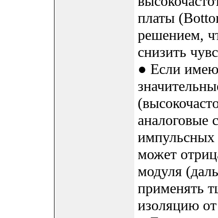
высокочасто
платы (Botto
решением, ч
снизить чув
● Если имею
значительны
(высокочаст
аналоговые 
импульсных п
может отриц
модуля (даль
применять т
изоляцию от