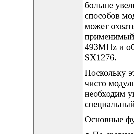
больше увел
способов мо
может охват
применимый 
493MHz и об
SX1276.
Поскольку э
чисто модуль
необходим 
специальный
Основные фу