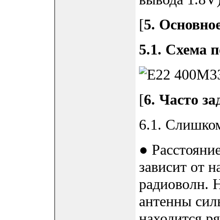
[
5. Основно
5.1. Схема 
[
6. Часто з
6.1. Слишко
● Расстояние
зависит от н
радиоволн. 
антенны силь
находится р