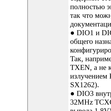
полностью э
так что мож
документаци
● DIO1 и DI
общего назн
конфигуриро
Так, наприм
TXEN, а не 
излучением 
SX1262).
● DIO3 внут
32MHz TCXO
вывода 1.8V)