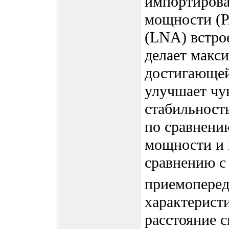
импортирова
мощности (P
(LNA) встро
делает макс
достигающей
улучшает чу
стабильност
по сравнени
мощности и 
сравнению с
приемоперед
характерист
расстояние 