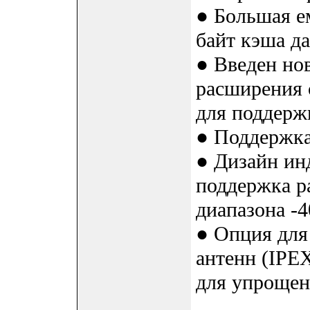
● Большая е
байт кэша д
● Введен но
расширения с
для поддерж
● Поддержка 
● Дизайн ин
поддержка р
диапазона -4
● Опция для
антенн (IPEX
для упрощен