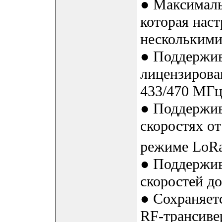
● Максималь
которая нас
несколькими
● Поддержив
лицензирова
433/470 МГц
● Поддержив
скоростях от
режиме LoR
● Поддержив
скоростей до
● Сохраняет
RF-трансиве