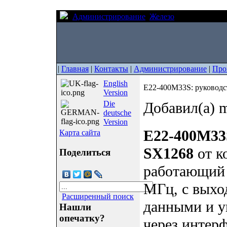
Администрирование
Железо
E22-400M33S:
|
Главная
|
Контакты
|
Администрирование
|
Про
English
E22-400M33S: руководс
Version
Die
Добавил(а) m
deutsche
Version
E22-400M33
Карта сайта
SX1268
от к
Поделиться
работающий 
МГц, с выхо
Расширенный поиск
данными и у
Нашли
опечатку?
через интерф