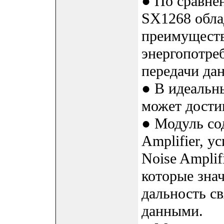
● По сравне
SX1268 обла
преимуществ
энергопотре
передачи дан
● В идеальн
может достиг
● Модуль со
Amplifier, 
Noise Ampli
которые зна
дальность св
данными.