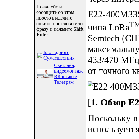
Пожалуйста,
E22-400M33S
сообщите об этом -
просто выделите
T
ошибочное слово или
чипа LoRa
фразу и нажмите
Shift
Enter
.
Semtech (СШ
максимальну
Блог одного
433/470 МГц
Сумасшествия
Светлана,
от точного к
видеомонтаж
ВКонтакте
Телеграм
[
1. Обзор E
Поскольку в
используетс