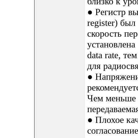
близко к ур
● Регистр в
register) бы
скорость пе
установлена
data rate, т
для радиосвя
● Напряжени
рекомендует
Чем меньше 
передаваема
● Плохое ка
согласование