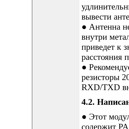
удлинительн
вывести анте
● Антенна н
внутри метал
приведет к 
расстояния п
● Рекоменду
резисторы 2
RXD/TXD в
4.2. Написа
● Этот моду
содержит PA