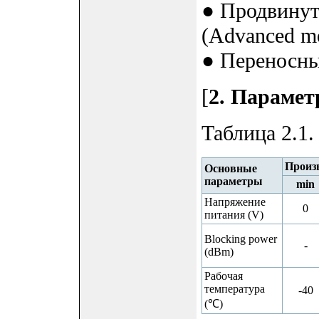
● Продвинут
(Advanced met
● Переносны
[
2. Параме
Таблица 2.1
Произ
Основные
параметры
min
Напряжение
0
питания (V)
Blocking power
-
(dBm)
Рабочая
температура
-40
(℃)