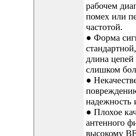
рабочем диап
помех или пе
частотой.
● Форма сигн
стандартной,
длина цепей
слишком бо
● Некачеств
повреждению
надежность 
● Плохое ка
антенного ф
высокому B