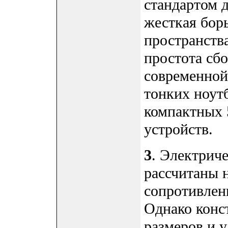
стандартом д
жесткая бор
пространств
простота сб
современной
тонких ноутб
компактных 
устройств.
3
. Электрич
рассчитаны н
сопротивлен
Однако конс
размеров и 