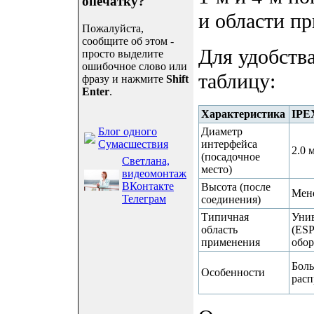
опечатку?
и области п
Пожалуйста,
сообщите об этом -
Для удобств
просто выделите
ошибочное слово или
таблицу:
фразу и нажмите
Shift
Enter
.
Характеристика
IPEX
Блог одного
Диаметр
Сумасшествия
интерфейса
2.0 
(посадочное
Светлана,
место)
видеомонтаж
ВКонтакте
Высота (после
Мене
Телеграм
соединения)
Типичная
Унив
область
(ESP
применения
обор
Боль
Особенности
расп