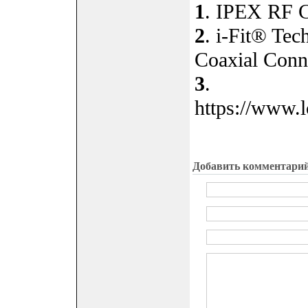
1
. IPEX RF C
2
. i-Fit® Te
Coaxial Conne
3
.
https://www.
Добавить комментари