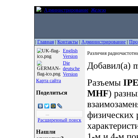
Администрирование
Железо
Различия рад
|
Главная
|
Контакты
|
Администрирование
|
Про
English
Различия радиочастотн
Version
Die
Добавил(а) m
deutsche
Version
Разъемы
IP
Карта сайта
MHF
) разн
Поделиться
взаимозамен
физических 
Расширенный поиск
характерист
Нашли
1-м и 4-м п