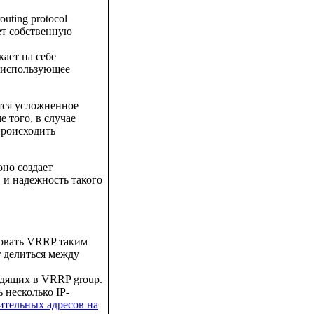
uting protocol
ет собственную
скает на себе
 использующее
тся усложненное
 того, в случае
происходить
но создает
 и надежность такого
ровать VRRP таким
 делиться между
входящих в VRRP group.
ь несколько IP-
ительных адресов на