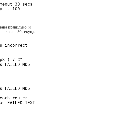
meout 30 secs
y is 100
вана правильно, и
новлена в 30 секунд.
s incorrect
p8_)_7 C”
s FAILED MD5
s FAILED MD5
each router.
as FAILED TEXT