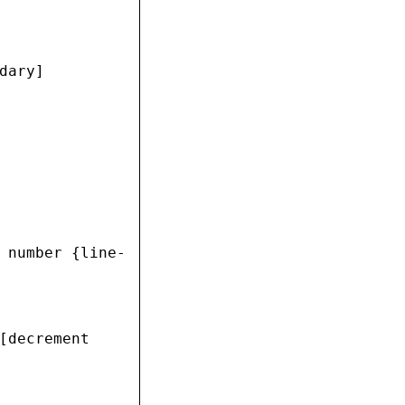
dary]
 number {line-
[decrement