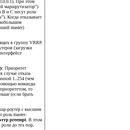
.0.0.1). При этом
й маршрутизатор”)
ы B и C несут роли
”). Когда отказывает
наибольшим
вший master)
ящих в группу VRRP.
утеров (загрузки
 интерфейсе
ty
. Приоритет
в случае отказа
иной 1..254 (чем
с помощью команды
приоритетом, то
ольше (если брать
kup-роутер с высшим
 роль master-
vrrp preempt
. В этом
 роли до тех пор,