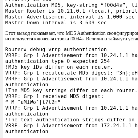
Authentication MD5, key-string “f00d4s”, ti
Master Router is 10.21.0.1 (local), priorit
Master Advertisement interval is 1.000 sec
Master Down interval is 3.609 sec
Этот вывод показывает, что MD5 Authentication сконфигуриро
используется ключевая строка f00d4s. Величина таймаута уста
Router# debug vrrp authentication
VRRP: Grp 1 Advertisement from 10.24.1.1 ha
authentication type 0 expected 254
!MD5 key IDs differ on each router.
VRRP: Grp 1 recalculate MD5 digest: “3n};oH
VRRP: Grp 1 Advertisement from 10.24.1.1 ha
authentication
!The MD5 key strings differ on each router.
VRRP: Grp 1 received MD5 digest:
“_M_^uMiWo^|t?t2m”
VRRP: Grp 1 Advertisement from 10.24.1.1 ha
authentication
!The text authentication strings differ on 
VRRP: Grp 1 Advertisement from 172.24.1.1 h
authentication