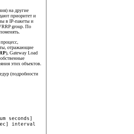
ия) на другие
дают приоритет и
ны в IP-пакеты и
 VRRP group. По
поменять.
 процесс,
ты, отражающие
RP
), Gateway Load
собственные
ояния этих объектов.
едур (подробности
um seconds]
ec] interval