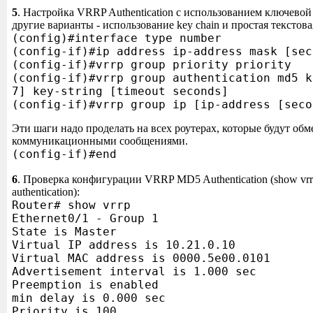
5
. Настройка VRRP Authentication с использованием ключевой с
другие варианты - использование key chain и простая текстов
(config)#interface type number
(config-if)#ip address ip-address mask [sec
(config-if)#vrrp group priority priority
(config-if)#vrrp group authentication md5 k
7] key-string [timeout seconds]
(config-if)#vrrp group ip [ip-address [seco
Эти шаги надо проделать на всех роутерах, которые будут обм
коммуникационными сообщениями.
(config-if)#end
6
. Проверка конфигурации VRRP MD5 Authentication (show vrrp
authentication):
Router# show vrrp
Ethernet0/1 - Group 1
State is Master
Virtual IP address is 10.21.0.10
Virtual MAC address is 0000.5e00.0101
Advertisement interval is 1.000 sec
Preemption is enabled
min delay is 0.000 sec
Priority is 100