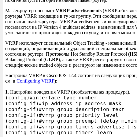
пока не запустится оригинальный master-роутер.
Master-роутер посылает
VRRP advertisements
(VRRP-объявлен
роутеры VRRP, входящие в ту же группу. Эти сообщения пере
состояние master-роутера. VRRP advertisements инкапсулирова
посылаются на IP Version 4 multicast address, назначенный для
умолчанию это происходит каждую секунду, интервал можно 
VRRP использует специальный Object Tracking - независимый
создающий, опрашивающий и удаляющий специальные объек
состояние роутера. Протоколы Hot Standby Router Protocol (
HS
Balancing Protocol (
GLBP
), а также VRRP регистрируют свои 
специфические tracked objects и реагируют на изменение сост
Настройка VRRP в Cisco IOS 12.4 состоит из следующих проц
см. в
Configuring VRRP
):
1
. Настройка поведения VRRP (необязательная процедура).
(config)#interface type number
(config-if)#ip address ip-address mask
(config-if)#vrrp group description text
(config-if)#vrrp group priority level
(config-if)#vrrp group preempt [delay minim
(config-if)#vrrp group timers advertise [ms
(config-if)#vrrp group timers learn