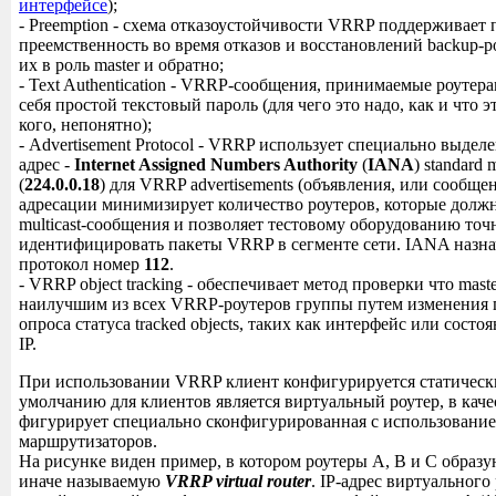
интерфейсе
);
- Preemption - схема отказоустойчивости VRRP поддерживает
преемственность во время отказов и восстановлений backup-р
их в роль master и обратно;
- Text Authentication - VRRP-сообщения, принимаемые роутера
себя простой текстовый пароль (для чего это надо, как и что э
кого, непонятно);
- Advertisement Protocol - VRRP использует специально выде
адрес -
Internet Assigned Numbers Authority
(
IANA
) standard 
(
224.0.0.18
) для VRRP advertisements (объявления, или сообщен
адресации минимизирует количество роутеров, которые долж
multicast-сообщения и позволяет тестовому оборудованию точ
идентифицировать пакеты VRRP в сегменте сети. IANA назна
протокол номер
112
.
- VRRP object tracking - обеспечивает метод проверки что mast
наилучшим из всех VRRP-роутеров группы путем изменения
опроса статуса tracked objects, таких как интерфейс или сост
IP.
При использовании VRRP клиент конфигурируется статичес
умолчанию для клиентов является виртуальный роутер, в каче
фигурирует специально сконфигурированная с использовани
маршрутизаторов.
На рисунке виден пример, в котором роутеры A, B и C образ
иначе называемую
VRRP virtual router
. IP-адрес виртуального