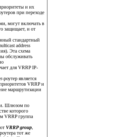
 приоритеты и их
оутеров при переходе
ми, могут включать в
то защищает, и от
ленный стандартный
multicast address
ия). Эта схема
ны обслуживать
но
чает для VRRP IP-
er-роутер является
 приоритетов VRRP и
ояние маршрутизации
ки. Шлюзом по
стве которого
ем VRRP группа
уют
VRRP group
,
 роутера тот же