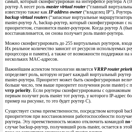
самый, который сконфигурирован на интерфейсе роутера A (10
роутер A несет роль
master virtual router
(“главный виртуальны
известную также как
IP address owner
(“владелец IP”). Роутер
backup virtual routers
(“запасные виртуальные маршрутизаторы
master-роутер A, backup-роутер, который сконфигурирован с 
приоритетом, становится master-роутером. Когда роутер A (бы
восстанавливается, он снова получает роль master-роутера.
Можно сконфигурировать до 255 виртуальных роутеров, вход
Их реальное количество зависит от ресурсов используемых ро
процессора и памяти), а также от возможности поддержки на
нескольких MAC-адресов.
Важнейшим аспектом технологии является
VRRP router priori
определяет роль, которую играет каждый виртуальный роутер 
master-роутера. Приоритет может быть сконфигурирован велич
больше число, тем выше приоритет получения роли master) 
vrrp priority
. Если роутеры сконфигурированы с одинаковым 
первым получит роль master тот роутер, у которого IP-адрес б
пример на рисунке, то это будет роутер C).
Существует схема преемственности, посредством которой bac
приоритетом при восстановлении работоспособности получает
роутера. Эту преемственность можно отключить командой
no 
случае backup-роутер, получивший роль master, остается в этой