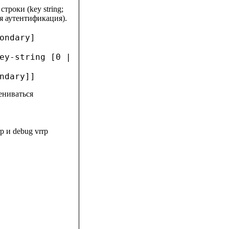
троки (key string;
ая аутентификация).
ondary]
ey-string [0 |
ndary]]
ениваться
 и debug vrrp