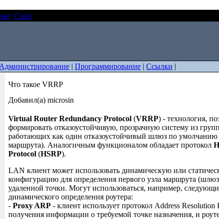
ние
Cisco
Что такое VRRP
Администрирование
|
Программирование
|
Ссылки
|
Что такое VRRP
Добавил(а) microsin
Virtual Router Redundancy Protocol
(
VRRP
) - технология, п
формировать отказоустойчивую, прозрачную систему из групп
работающих как один отказоустойчивый шлюз по умолчанию 
маршрута). Аналогичным функционалом обладает протокол
H
Protocol
(
HSRP
).
LAN клиент может использовать динамическую или статиче
конфигурацию для определения первого узла маршрута (шлюз
удаленной точки. Могут использоваться, например, следующ
динамического определения роутера:
-
Proxy ARP
- клиент использует протокол Address Resolution 
получения информации о требуемой точке назначения, и роут