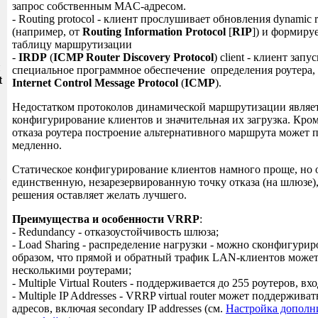
запрос собственным MAC-адресом.
- Routing protocol - клиент прослушивает обновления dynamic ro
(например, от
Routing Information Protocol
[
RIP
]) и формиру
таблицу маршрутизации
-
IRDP
(
ICMP Router Discovery Protocol
) client - клиент запу
и
специальное программное обеспечение определения роутера,
t
Internet Control Message Protocol
(
ICMP
).
Недостатком протоколов динамической маршрутизации являе
конфигурирование клиентов и значительная их загрузка. Кроме
отказа роутера построение альтернативного маршрута может 
медленно.
Статическое конфигурирование клиентов намного проще, но о
единственную, незарезервированную точку отказа (на шлюзе),
решения оставляет желать лучшего.
Преимущества и особенности VRRP
:
- Redundancy - отказоустойчивость шлюза;
- Load Sharing - распределение нагрузки - можно сконфигури
образом, что прямой и обратный трафик LAN-клиентов может
несколькими роутерами;
- Multiple Virtual Routers - поддерживается до 255 роутеров, 
- Multiple IP Addresses - VRRP virtual router может поддерживат
адресов, включая secondary IP addresses (см.
Настройка дополн