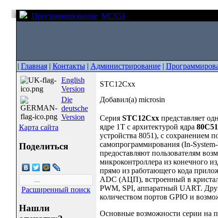
Программирование
MCS51
STC12Cxx
|
Главная
|
Контакты
|
Администрирование
|
Программиров
English
STC12Cxx
Version
Die
Добавил(а) microsin
deutsche
Version
Серия
STC12Cxx
представляет од
ядре 1T с архитектурой ядра
80C51
Карта сайта
устройства 8051), с сохранением 
самопрограммирования (In-System
Поделиться
предоставляют пользователям возм
микроконтроллера из конечного из
прямо из работающего кода прилож
ADC (АЦП), встроенный в кристал
PWM, SPI, аппаратный UART. Друг
Расширенный поиск
количеством портов GPIO и возмо
Нашли
Основные возможности серии на п