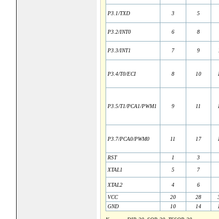
P3.1/TXD
3
5
P3.2/INT0
6
8
P3.3/INT1
7
9
P3.4/T0/ECI
8
10
P3.5/T1/PCA1/PWM1
9
11
P3.7/PCA0/PWM0
11
17
RST
1
3
XTAL1
5
7
XTAL2
4
6
VCC
20
28
GND
10
14