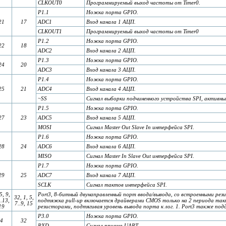
CLKOUT0
Программируемый выход частоты от Timer0.
P1.1
Ножка порта GPIO.
21
17
ADC1
Вход канала 1 АЦП.
CLKOUT1
Программируемый выход частоты от Timer0
P1.2
Ножка порта GPIO.
22
18
ADC2
Вход канала 2 АЦП.
P1.3
Ножка порта GPIO.
24
20
ADC3
Вход канала 3 АЦП.
P1.4
Ножка порта GPIO.
25
21
ADC4
Вход канала 4 АЦП.
~SS
Сигнал выборки подчиненного устройства SPI, активный 
P1.5
Ножка порта GPIO.
27
23
ADC5
Вход канала 5 АЦП.
MOSI
Сигнал Master Out Slave In интерфейса SPI.
P1.6
Ножка порта GPIO.
28
24
ADC6
Вход канала 6 АЦП.
MISO
Сигнал Master In Slave Out интерфейса SPI.
P1.7
Ножка порта GPIO.
29
25
ADC7
Вход канала 7 АЦП.
SCLK
Сигнал тактов интерфейса SPI.
5, 9,
Port3, 8-битный двунаправленный порт ввода/вывода, со встроенными рези
32, 1, 5,
..13,
подтяжка pull-up включается драйверами CMOS только на 2 периода так
7..9, 15
19
резисторами, подтягивая уровень вывода порта к лог. 1. Port3 также п
P3.0
Ножка порта GPIO.
4
32
RXD
Сигнал приема UART.