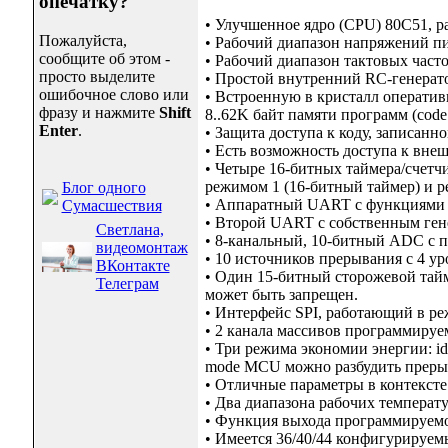
опечатку?
• Улучшенное ядро (CPU) 80C51, р
Пожалуйста,
• Рабочий диапазон напряжений пи
сообщите об этом -
• Рабочий диапазон тактовых часто
просто выделите
• Простой внутренний RC-генерато
ошибочное слово или
• Встроенную в кристалл оперативн
фразу и нажмите
Shift
8..62K байт памяти программ (code
Enter
.
• Защита доступа к коду, записанном
• Есть возможность доступа к вн
• Четыре 16-битных таймера/счетчи
режимом 1 (16-битный таймер) и р
Блог одного
• Аппаратный UART с функциями р
Сумасшествия
• Второй UART с собственным ген
Светлана,
• 8-канальный, 10-битный ADC с п
видеомонтаж
• 10 источников прерывания с 4 у
ВКонтакте
• Один 15-битный сторожевой тайм
Телеграм
может быть запрещен.
• Интерфейс SPI, работающий в реж
• 2 канала массивов программируем
• Три режима экономии энергии: i
mode MCU можно разбудить преры
• Отличные параметры в контексте
• Два диапазона рабочих температу
• Функция выхода программируемой
• Имеется 36/40/44 конфигурируемы