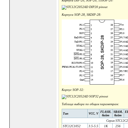
Корпуса DIP-20, SOP-20, TSSOP-20:
Корпуса SOP-28, SKDIP-28:
Корпус SOP-32:
Таблица выбора по общим параметрам:
FLASH,
SRAM,
E
Тип
VCC, V
байт
байт
Серия STC12C2
STC12C1052
3.5-5.5
1K
256