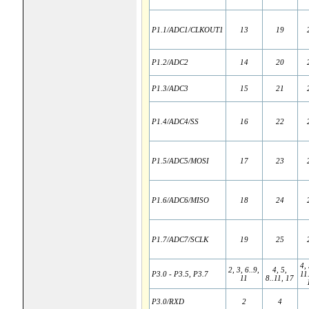
P1.1/ADC1/CLKOUT1
13
19
P1.2/ADC2
14
20
P1.3/ADC3
15
21
P1.4/ADC4/SS
16
22
P1.5/ADC5/MOSI
17
23
P1.6/ADC6/MISO
18
24
P1.7/ADC7/SCLK
19
25
4, 
2, 3, 6..9,
4, 5,
P3.0 - P3.5, P3.7
11
11
8..11, 17
P3.0/RXD
2
4