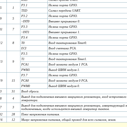
P3.1
Ножка порта GPIO.
5
1
TXD
Сигнал передачи UART.
P3.2
Ножка порта GPIO.
9
5
~INT0
Внешнее прерывание 0.
P3.3
Ножка порта GPIO.
11
7
~INT1
Внешнее прерывание 1.
P3.4
Ножка порта GPIO.
12
8
T0
Вход тактирования Timer0.
ECI
Вход счетчика PCA.
P3.5
Ножка порта GPIO.
T1
Вход тактирования Timer1.
13
9
PCA1
Вход захвата модуля 1 PCA.
PWM1
Выход ШИМ модуля 1.
P3.7
Ножка порта GPIO.
19
15
PCA0
Вход захвата модуля 0 PCA.
PWM0
Выход ШИМ модуля 0.
3
31
Вход сброса.
Вывод для подключения внешнего кварцевого резонатора, вход встроенно
8
4
генератора.
Вывод для подключения внешнего кварцевого резонатора, инвертирующий 
7
3
подключенным, когда используется внешний генератор тактов.
32
28
Плюс напряжения питания.
16
12
Минус напряжения питания, общий провод для всех сигналов, земля.