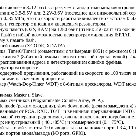
аботающее в 8..12 раз быстрее, чем стандартный микроконтролле
тания: 3.5-5.5V или 2.2V-3.6V (последнее для низковольтной с
т 0..35 МГц, что по скорости работы эквивалентно частотам 0..4
р и генератор с внешним кварцевым резонатором.
ую память (ОЗУ, RAM) на 1280 байт (из них 256 байт это обычна
 flash) с гибкой возможностью перепрограммирования ISP/IAP.
у в память flash.
ешней памяти (XCODE, XDATA).
ка. Timer0/Timer1 (совместимы с таймерами 8051) с режимом 0 (
ежимом 2 (8-битный режим с автоматической перезагрузкой). 2 к
аспознавания адреса и детектированием ошибки фрейма.
ератором скорости.
оддержкой прерывания, работающий на скорости до 100 тысяч в
ровнями назначения приоритета.
ер (Watch-Dog-Timer, WDT) с 8-битным прескалером. WDT может
имах Master и Slave.
ых счетчиков (Programmable Counter Array, PCA).
dle mode (режим ожидания), slow down mode (режим замедления)
ваниями от PCA, RXD, T0/T1 и внешними прерываниями INT0, 
 малой генерации радиопомех, очень низкое энергопотребление.
р: индустриальный (-40..+85°C) и коммерческий (0..+75°C).
 тактовой частоты. T0 выводит такты на ножке порта P3.4, T1 
х портов ввода/вывода (I/O ports, GPIO).