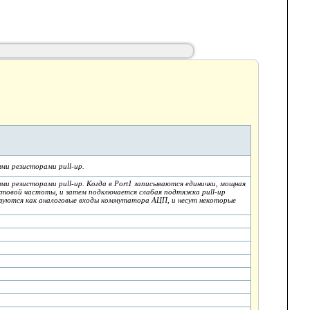
ми резисторами pull-up.
ми резисторами pull-up. Когда в Port1 записываются единички, мощная
товой частоты, и затем подключается слабая подтяжка pull-up
льзуются как аналоговые входы коммутатора АЦП, и несут некоторые