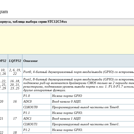
корпуса, таблица выбора серии STC12C54xx
OP32
LQFP32
Описание
 10,
2, 6, 19,
Port0, 4-битный двунаправленный порт ввода/вывода (GPIO) со встроенны
, 26
22
Port1, 8-битный двунаправленный порт ввода/вывода (GPIO) со встроенны
..22,
16..18,
подтяжка pull-up включается драйверами CMOS только на 2 периода так
, 25,
20, 21,
резисторами, подтягивая уровень вывода порта к лог. 1. P1.0-P1.7 испо
..29
23..25
другие аппаратные функции.
P1.0
Ножка порта GPIO
20
16
ADC0
Вход канала 0 АЦП.
CLKOUT0
Программируемый выход частоты от Timer0.
P1.1
Ножка порта GPIO.
21
17
ADC1
Вход канала 1 АЦП
CLKOUT1
Программируемый выход частоты от Timer1.
P1.2
Ножка порта GPIO.
22
18