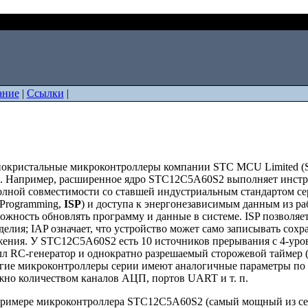
ание
|
Ссылки
|
нокристальные микроконтроллеры компании STC MCU Limited (S
. Например, расширенное ядро STC12C5A60S2 выполняет инструкци
полной совместимости со ставшей индустриальным стандартом с
-Programming,
ISP
) и доступа к энергонезависимым данным из ра
ожность обновлять программу и данные в системе. ISP позволяе
делия; IAP означает, что устройство может само записывать сох
ения. У STC12C5A60S2 есть 10 источников прерывания с 4-уров
л RC-генератор и однократно разрешаемый сторожевой таймер 
ие микроконтроллеры серии имеют аналогичные параметры по 
жно количеством каналов АЦП, портов UART и т. п.
римере микроконтроллера STC12C5A60S2 (самый мощный из сер