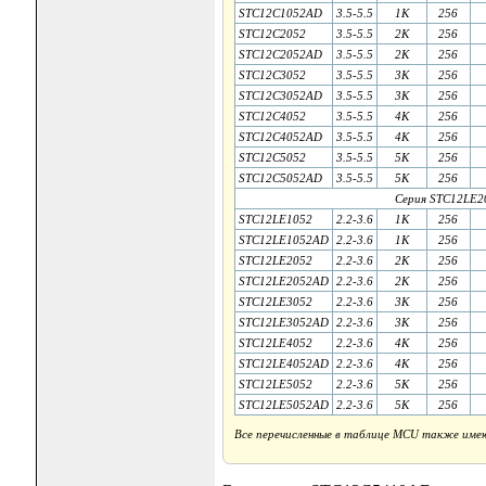
STC12C1052AD
3.5-5.5
1K
256
STC12C2052
3.5-5.5
2K
256
STC12C2052AD
3.5-5.5
2K
256
STC12C3052
3.5-5.5
3K
256
STC12C3052AD
3.5-5.5
3K
256
STC12C4052
3.5-5.5
4K
256
STC12C4052AD
3.5-5.5
4K
256
STC12C5052
3.5-5.5
5K
256
STC12C5052AD
3.5-5.5
5K
256
Серия STC12LE2
STC12LE1052
2.2-3.6
1K
256
STC12LE1052AD
2.2-3.6
1K
256
STC12LE2052
2.2-3.6
2K
256
STC12LE2052AD
2.2-3.6
2K
256
STC12LE3052
2.2-3.6
3K
256
STC12LE3052AD
2.2-3.6
3K
256
STC12LE4052
2.2-3.6
4K
256
STC12LE4052AD
2.2-3.6
4K
256
STC12LE5052
2.2-3.6
5K
256
STC12LE5052AD
2.2-3.6
5K
256
Все перечисленные в таблице MCU также име