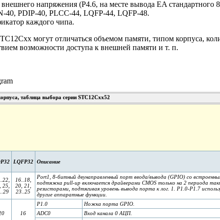
внешнего напряжения (P4.6, на месте вывода EA стандартного 8
N-40, PDIP-40, PLCC-44, LQFP-44, LQFP-48.
икатор каждого чипа.
TC12Cxx могут отличаться объемом памяти, типом корпуса, кол
вием возможности доступа к внешней памяти и т. п.
корпуса, таблица выбора серии STC12Cxx52
P32
LQFP32
Описание
Port1, 8-битный двунаправленный порт ввода/вывода (GPIO) со встроенным
..22,
16..18,
подтяжка pull-up включается драйверами CMOS только на 2 периода так
, 25,
20, 21,
резисторами, подтягивая уровень вывода порта к лог. 1. P1.0-P1.7 испо
..29
23..25
другие аппаратные функции.
P1.0
Ножка порта GPIO.
20
16
ADC0
Вход канала 0 АЦП.