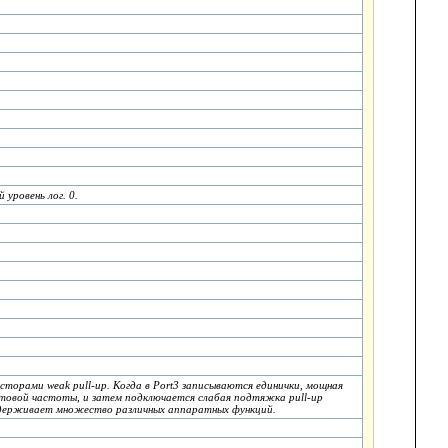
уровень лог. 0.
сторами weak pull-up. Когда в Port3 записываются единички, мощная
товой частоты, и затем подключается слабая подтяжка pull-up
оддерживает множество различных аппаратных функций.