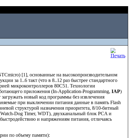
Sat, August 08 2026
TCmicro) [1], основанные на высокопроизводительном
и за 1..6 такт (что в 8..12 раз быстрее стандартного
ерией микроконтроллеров 80C51. Технологии
ботающего приложения (In-Application-Programming,
IAP
)
т загружать новый код программы без извлечения
раняемые при выключении питания данные в память Flash
невой структурой назначения приоритета, 8/10-битный
(Watch-Dog Timer, WDT), двухканальный блок PCA и
быстродействию и напряжениям питания, отличаясь
ии по объему памяти):