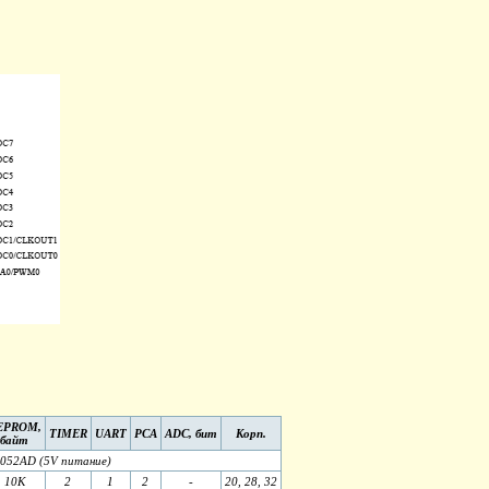
EPROM,
TIMER
UART
PCA
ADC, бит
Корп.
байт
052AD (5V питание)
10K
2
1
2
-
20, 28, 32