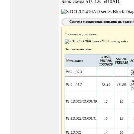
Блок-схема STC12C5410AD:
Система маркировки, описание выводов 
Система маркировки:
Описание выводов:
SOP20,
SOP28,
Мнемоника
PDIP20,
S
SKDIP28
TSSOP20
6,
P0.0 - P0.3
23
20
P1.0 - P1.7
12..19
18..25
24
27
P1.0/ADC0/CLKOUT0
12
18
P1.1/ADC1/CLKOUT1
13
19
P1.2/ADC2
14
20