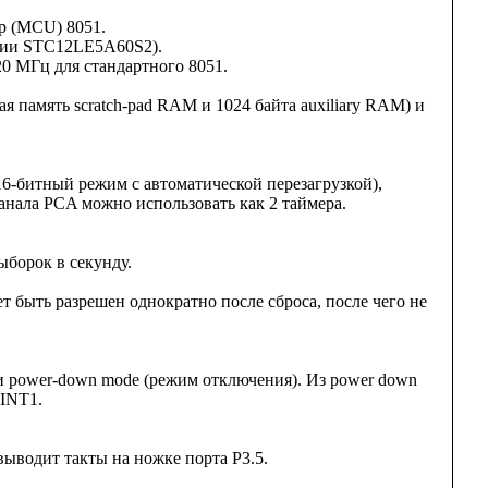
р (MCU) 8051.
ерии STC12LE5A60S2).
20 МГц для стандартного 8051.
я память scratch-pad RAM и 1024 байта auxiliary RAM) и
16-битный режим с автоматической перезагрузкой),
анала PCA можно использовать как 2 таймера.
ыборок в секунду.
 быть разрешен однократно после сброса, после чего не
 и power-down mode (режим отключения). Из power down
INT1.
выводит такты на ножке порта P3.5.