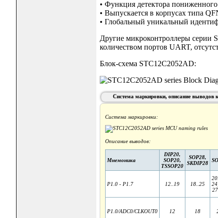
• Функция детектора пониженного 
• Выпускается в корпусах типа QF
• Глобальный уникальный идентиф
Другие микроконтроллеры серии S
количеством портов UART, отсутст
Блок-схема STC12C2052AD:
Система маркировки, описание выводов 
Система маркировки:
Описание выводов:
DIP20,
SOP28,
Мнемоника
SOP20,
SO
SKDIP28
TSSOP20
20
P1.0 - P1.7
12..19
18..25
24
27
P1.0/ADC0/CLKOUT0
12
18