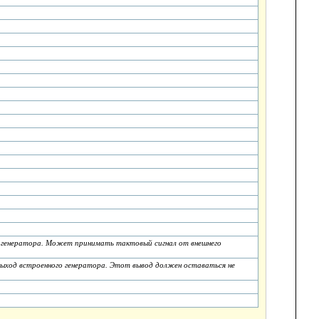
го генератора. Может принимать тактовый сигнал от внешнего
выход встроенного генератора. Этот вывод должен оставаться не