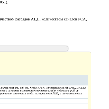
051).
ичеством разрядов АЦП, количеством каналов PCA,
и резисторами pull-up. Когда в Port1 записываются единички, мощная
товой частоты, и затем подключается слабая подтяжка pull-up
льзуются как аналоговые входы коммутатора АЦП, и несут некоторые