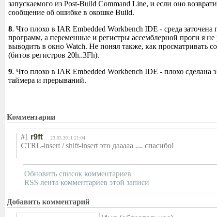
запускаемого из Post-Build Command Line, и если оно возврати
сообщение об ошибке в окошке Build.
8
. Что плохо в IAR Embedded Workbench IDE - среда заточена 
программ, а переменные и регистры ассемблерной проги я не 
выводить в окно Watch. Не понял также, как просматривать 
(битов регистров 20h..3Fh).
9
. Что плохо в IAR Embedded Workbench IDE - плохо сделана 
таймера и прерываний.
Комментарии
#1
r9ft
23.03.2011 21:04
CTRL-insert / shift-insert это дааааа .... спасибо!
Обновить список комментариев
RSS лента комментариев этой записи
Добавить комментарий