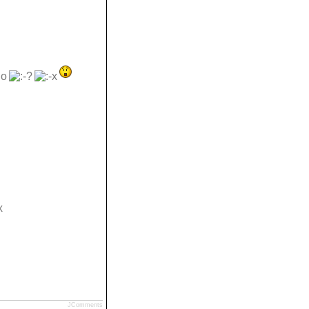
х
JComments