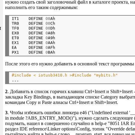
нужно создать свой заголовочный файл в каталоге проекта, на
наполнить его таким содержимым:
IT1    DEFINE 
08
Ah

и
TR0    DEFINE 
08
Ch

t
TF0    DEFINE 
08
Dh

EX0    DEFINE 
0
A8h

ET0    DEFINE 
0
A9h

EX1    DEFINE 
0
AAh

EA     DEFINE 
0
AFh

PX1    DEFINE 
0
После этого его нужно добавить в основной текст программы 
#include < iotusb3410.h >
#include "mybits.h"
2
. Добавить в список горячих клавиш Ctrl+Insert и Shift+Insert 
закладка Key Bindings, в выпадающем списке Category выбрать
командам Copy и Paste алиасы Ctrl+Insert и Shift+Insert.
3
. Чтобы избежать ошибки линкера e46 ("Undefined external '__pr
in module ?ABS_ENTRY_MOD()"), нужно сделать следующее (
подумать, нашел в совершенно случайно в help-е "8051 IAR E
раздел IDE reference\Linker options\Config, топик "Override defa
пытайтесь найти в help-e слово __program_start, все равно не н