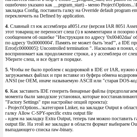
ошибочно указано как __prgram_start) - меню Project\Options...\
закладка Config, поставить галку на Override default program e
переключить на Defined by application.
4
. Славный гл
юк ассемблера a8051.exe (версия IAR 8051 Asse
этот товарищ не переносит слеш (\) в комментарии и позорно 
сообщением об ошибке "Инструкция по адресу '0x00402daa' о
по адресу '0x00000004'. Память не может быть 'read'", а IDE пр
Error[c0000005]: Uncontrolled termination ". Насколько я понял
воспринимает как продолжение строки, а у ассемблера от сле
Уберите слеш, и все будет в порядке.
5
. Чтобы не было проблем с кодировкой в IDE от IAR, нужно 
загружаемых файлах и при вставке из буфера обмена кодиров
ANSI (не OEM, иначе называемую ASCII или "старая DOS-код
6
. Как заставить IDE генерить бинарные файлы (предполагаем,
момента были заводские установки, которые восстанавливаю
"Factory Settings" при настройке опций проекта):
- Project\Options...\категория Linker, на закладке Output в обла
галку Allow C-SPY-specific extra output file
- идем на закладку Extra Output, теперь там можно поставить га
output file. На этой же закладке в области формат выбираем Out
выпадающего списка raw-binary.