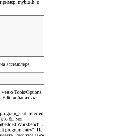
пример, mybits.h, и
на ассемблере:
- меню Tools\Options,
 Edit, добавить к
ogram_start' referred
кто бы мог
mbedded Workbench",
ult program entry". Не
айдете - оно там даже