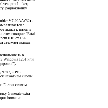
Категория Linker,
ntry, радиокнопку
mbler V7.20A/W32) -
вываливается с
братилась к памяти
и этом говорит "Fatal
, слеш IDE от IAR
ша съезжает крыша.
использовать в
ку Windows 1251 или
ировка").
 что до сего
тся нажатием кнопы
сти Format ставим
лку Generate extra
put format из