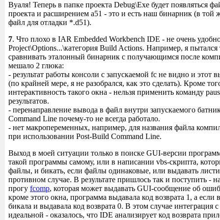
Вуаля! Теперь в папке проекта Debug\Exe будет появляться фа
проекта и расширением a51 - это и есть наш бинарник (в той 
файл для отладки *.d51).
7
. Что плохо в IAR Embedded Workbench IDE - не очень удобно
Project\Options...\категория Build Actions. Например, я пыталс
сравнивать эталонный бинарник с получающимся после комп
мешало 2 глюка:
- результат работы консоли с запускаемой fc не видно и этот 
(по крайней мере, я не разобрался, как это сделать). Кроме тог
интерактивность такого окна - нельзя применить команду pau
результатов.
- перенаправление вывода в файл внутри запускаемого батника
Command Line почему-то не всегда работало.
- нет макропеременных, например, для названия файла компи
при использовании Post-Build Command Line.
Выход в моей ситуации только в поиске GUI-версии программ
такой программы самому, или в написании vbs-скрипта, котор
файлы, и бикать, если файлы одинаковые, или выдавать листи
противном случае. В результате пришлось так и поступить - 
прогу
fcomp
, которая может выдавать GUI-сообщение об ошиб
кроме этого окна, программа выдавала код возврата 1, а если в
бикала и выдавала код возврата 0. В этом случае интеграция 
идеальной - оказалось, что IDE анализирует код возврата при