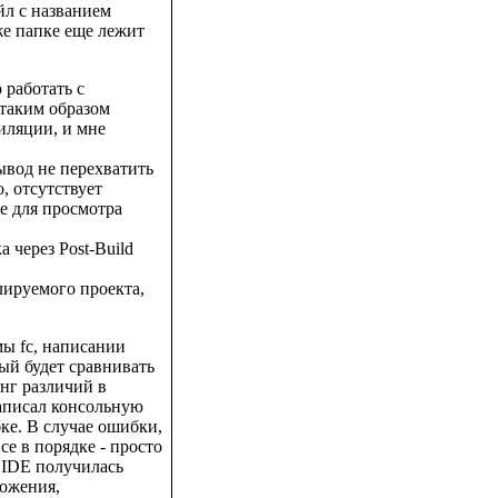
йл с названием
же папке еще лежит
 работать с
я таким образом
иляции, и мне
вывод не перехватить
о, отсутствует
se для просмотра
 через Post-Build
лируемого проекта,
ы fc, написании
ый будет сравнивать
нг различий в
написал консольную
ке. В случае ошибки,
се в порядке - просто
с IDE получилась
ложения,