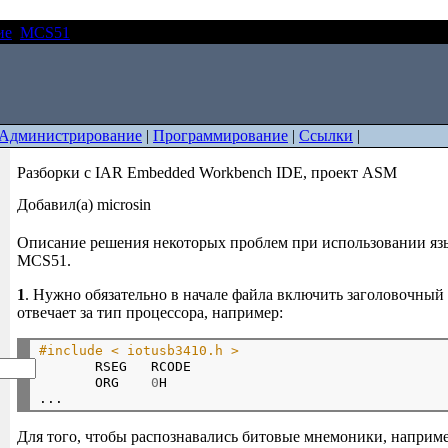
ие
MCS51
Разборки с IAR Embedded Workbench IDE, проект A
Администрирование
|
Программирование
|
Ссылки
|
Разборки с IAR Embedded Workbench IDE, проект ASM
Добавил(а) microsin
Описание решения некоторых проблем при использовании яз
MCS51.
1
. Нужно обязательно в начале файла включить заголовочный
отвечает за тип процессора, например:
#include < iotusb3410.h >

       RSEG   RCODE 

       ORG    
0
H

Для того, чтобы распознавались битовые мнемоники, например,