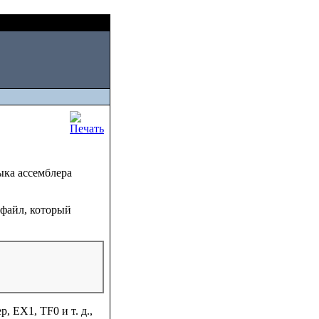
Fri, August 07 2026
SM
ыка ассемблера
 файл, который
 EX1, TF0 и т. д.,