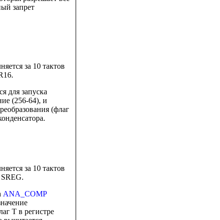
ный запрет
няется за 10 тактов
R16.
ся для запуска
ие (256-64), и
преобразования (флаг
конденсатора.
няется за 10 тактов
и SREG.
а
ANA_COMP
значение
лаг T в регистре