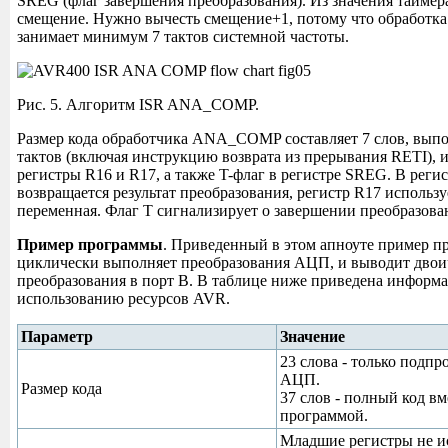
SREG (флаг завершения преобразования). Из значения таймер
смещение. Нужно вычесть смещение+1, потому что обработк
занимает минимум 7 тактов системной частоты.
Рис. 5. Алгоритм ISR ANA_COMP.
Размер кода обработчика ANA_COMP составляет 7 слов, выпо
тактов (включая инструкцию возврата из прерывания RETI), 
регистры R16 и R17, а также T-флаг в регистре SREG. В реги
возвращается результат преобразования, регистр R17 использу
переменная. Флаг T сигнализирует о завершении преобразова
Пример программы
. Приведенный в этом апноуте пример п
циклически выполняет преобразования АЦП, и выводит двоич
преобразования в порт B. В таблице ниже приведена информ
использованию ресурсов AVR.
Параметр
Значение
23 слова - только подп
АЦП.
Размер кода
37 слов - полный код вме
программой.
Младшие регистры не и