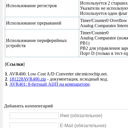
Используется 2 старших
Использование регистров
Указатели не использую
Используется один флаг 
Timer/Counter0 Overflow 
Использование прерываний
Analog Comparator Interr
Timer/Counter0
Analog Comparator (нож
Использование периферийных
PB1)
устройств
PB2 для управления зар
Порт D (только в тест-п
[
Ссылки
]
1
. AVR400: Low Cost A/D Converter site:microchip.net.
2
.
181228AVR400.zip
- документация, исходный код.
3
.
AVR401: 8-битный АЦП на компараторе
.
Добавить комментарий
Имя (обязательное)
E-Mail (обязательное)