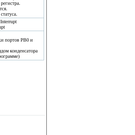
 регистра.
тся.
статуса.
Interrupt
upt
ки портов PB0 и
ядом конденсатора
рограмме)