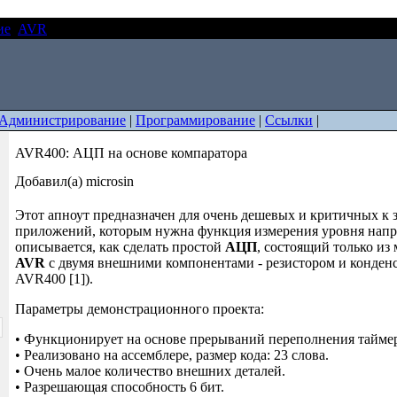
ие
AVR
AVR400: АЦП на основе компаратора
Администрирование
|
Программирование
|
Ссылки
|
AVR400: АЦП на основе компаратора
Добавил(а) microsin
Этот апноут предназначен для очень дешевых и критичных к
приложений, которым нужна функция измерения уровня напр
описывается, как сделать простой
АЦП
, состоящий только из
AVR
с двумя внешними компонентами - резистором и конденс
AVR400 [1]).
Параметры демонстрационного проекта:
• Функционирует на основе прерываний переполнения таймер
• Реализовано на ассемблере, размер кода: 23 слова.
• Очень малое количество внешних деталей.
• Разрешающая способность 6 бит.