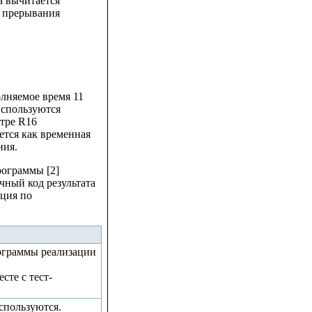
а вычитается
а прерывания
лняемое время 11
используются
стре R16
ется как временная
ния.
рограммы [2]
ный код результата
ация по
рограммы реализации
сте с тест-
спользуются.