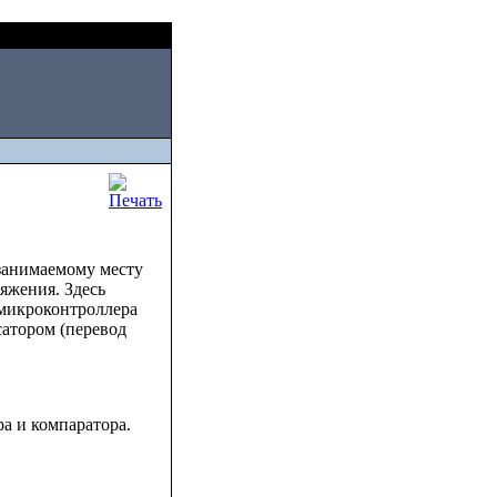
Thu, August 06 2026
 занимаемому месту
яжения. Здесь
 микроконтроллера
атором (перевод
а и компаратора.