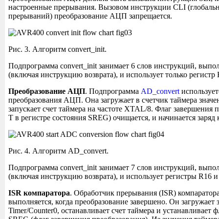
настроенные прерывания. Вызовом инструкции CLI (глобаль
прерываний) преобразование АЦП запрещается.
Рис. 3. Алгоритм convert_init.
Подпрограмма convert_init занимает 6 слов инструкций, выпол
(включая инструкцию возврата), и использует только регистр 
Преобразование АЦП
. Подпрограмма
AD_convert
использует
преобразования АЦП. Она загружает в счетчик таймера значен
запускает счет таймера на частоте XTAL/8. Флаг завершения 
T в регистре состояния SREG) очищается, и начинается заряд 
Рис. 4. Алгоритм AD_convert.
Подпрограмма convert_init занимает 7 слов инструкций, выпол
(включая инструкцию возврата), и использует регистры R16 
ISR компаратора
. Обработчик прерывания (ISR) компаратор
выполняется, когда преобразование завершено. Он загружает 
Timer/Counter0, останавливает счет таймера и устанавливает ф