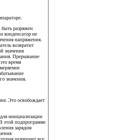
мпараторе.
 быть разряжен
и конденсатор не
начения напряжения.
атель возвратит
ой значения
вания. Прерывание
 это время
змеряемое
рабатывание
го значения.
tor. Это освобождает
 для инициализации
В этой подпрограмме
вления зарядом
ешения
торая разрешает все