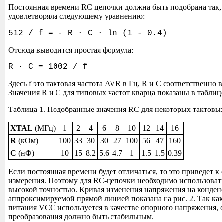
Постоянная времени RC цепочки должна быть подобрана так,
удовлетворяла следующему уравнению:
512 / f = - R · C · ln (1 - 0.4)
Отсюда выводится простая формула:
R · C = 1002 / f
Здесь f это тактовая частота AVR в Гц, R и C соответственно 
Значения R и C для типовых частот кварца показаны в таблице
Таблица 1. Подобранные значения RC для некоторых тактовы
XTAL
(МГц)
1
2
4
6
8
10
12
14
16
R
(кОм)
100
33
30
30
27
100
56
47
160
C
(нФ)
10
15
8.2
5.6
4.7
1
1.5
1.5
0.39
Если постоянная времени будет отличаться, то это приведет к
измерения. Поэтому для RC-цепочки необходимо использоват
высокой точностью. Кривая изменения напряжения на конденс
аппроксимируемой прямой линией показана на рис. 2. Так ка
питания VCC используется в качестве опорного напряжения, 
преобразования должно быть стабильным.