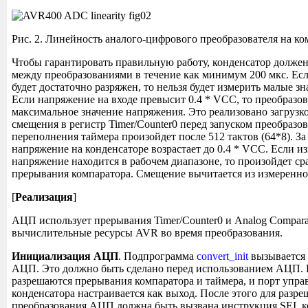
Рис. 2. Линейность аналого-цифрового преобразователя на ко
Чтобы гарантировать правильную работу, конденсатор должен
между преобразованиями в течение как минимум 200 мкс. Есл
будет достаточно разряжен, то нельзя будет измерить малые з
Если напряжение на входе превысит 0.4 * VCC, то преобразов
максимальное значение напряжения. Это реализовано загрузк
смещения в регистр Timer/Counter0 перед запуском преобразо
переполнения таймера произойдет после 512 тактов (64*8). За
напряжение на конденсаторе возрастает до 0.4 * VCC. Если и
напряжение находится в рабочем диапазоне, то произойдет с
прерывания компаратора. Смещение вычитается из измеренно
[
Реализация
]
АЦП использует прерывания Timer/Counter0 и Analog Compara
вычислительные ресурсы AVR во время преобразования.
Инициализация АЦП
. Подпрограмма
convert_init
вызывается
АЦП. Это должно быть сделано перед использованием АЦП. 
разрешаются прерывания компаратора и таймера, и порт упра
конденсатора настраивается как выход. После этого для разр
преобразования АЦП должна быть вызвана инструкция SEI, ко