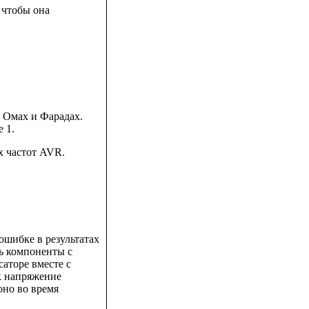
 чтобы она
в Омах и Фарадах.
 1.
х частот AVR.
 ошибке в результатах
ь компоненты с
аторе вместе с
к напряжение
оно во время