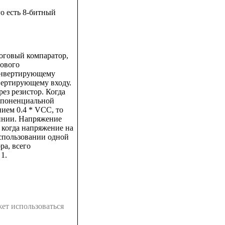
о есть 8-битный
оговый компаратор,
рового
 инвертирующему
вертирующему входу.
ез резистор. Когда
кспоненциальной
ием 0.4 * VCC, то
инии. Напряжение
 когда напряжение на
использовании одной
ра, всего
1.
ет использоваться