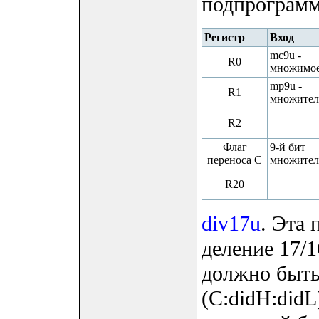
подпрограмм
Регистр
Вход
mc9u -
R0
множимо
mp9u -
R1
множител
R2
Флаг
9-й бит
переноса C
множител
R20
div17u
. Эта
деление 17/1
должно быть
(C:didH:didL