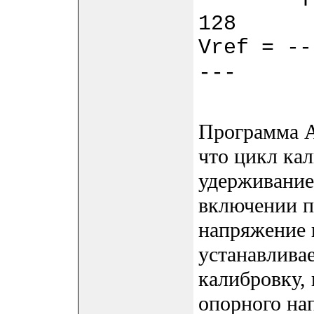
Tref 
128
Vref = --
Фор
---
Tc
Программа A
что цикл ка
удерживание
включении пи
напряжение 
устанавливае
калибровку, 
опорного на