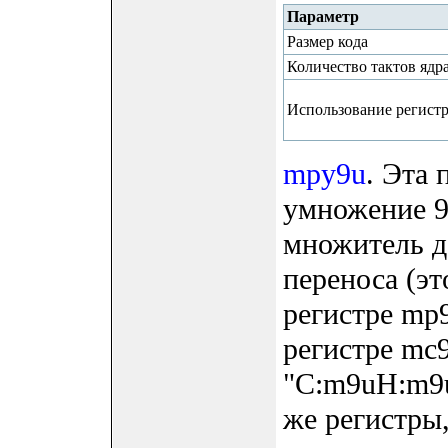
Параметр
Размер кода
Количество тактов ядр
Использование регист
mpy9u
. Эта
умножение 9 
множитель д
переноса (эт
регистре mp
регистре mc9
"C:m9uH:m9u
же регистры,