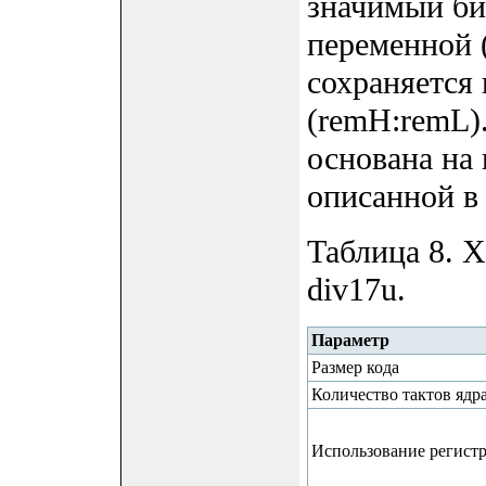
значимый бит
переменной (
сохраняется в
(remH:remL)
основана на
описанной в
Таблица 8. 
div17u.
Параметр
Размер кода
Количество тактов ядр
Использование регист