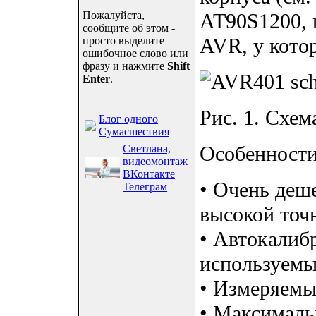
Пожалуйста,
AT90S1200, 
сообщите об этом -
AVR, у котор
просто выделите
ошибочное слово или
фразу и нажмите
Shift
Enter
.
Рис. 1. Схе
Блог одного
Сумасшествия
Особенности
Светлана,
видеомонтаж
ВКонтакте
• Очень деш
Телеграм
высокой точн
• Автокалиб
используемы
• Измеряемы
• Максималь