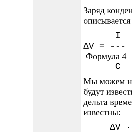
Заряд конде
описывается
I
ΔV = --- 
Формула 4
C
Мы можем на
будут извест
дельта врем
известны:
ΔV · 