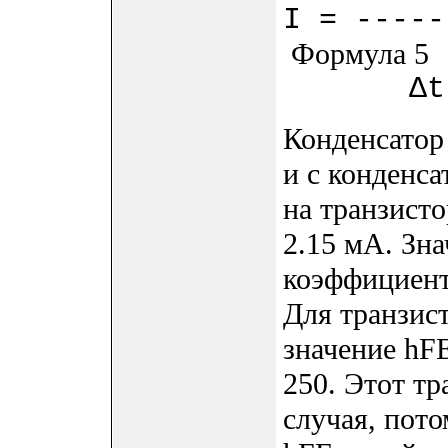
I = -----
Формула 5
Δt
Конденсатор 
и с конденса
на транзист
2.15 мА. Зна
коэффициент
Для транзис
значение hFE
250. Этот тр
случая, пот