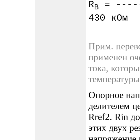
R
= -----
B
430 кОм
Прим. перево
применен оч
тока, которы
температуры
Опорное нап
делителем це
Rref2. Rin 
этих двух ре
напряжение 