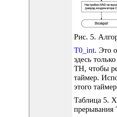
Рис. 5. Алго
T0_int
. Это 
здесь тольк
TH, чтобы р
таймер. Испо
этого таймер
Таблица 5. 
прерывания T