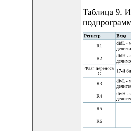
Таблица 9. 
подпрограмм
Регистр
Вход
didL - 
R1
делимо
didH - 
R2
делимо
Флаг переноса
17-й б
C
divL - 
R3
делите
divH - 
R4
делите
R5
R6