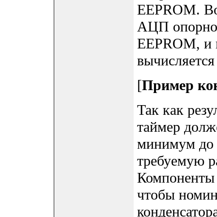
EEPROM. Во
АЦП опорное
EEPROM, и 
вычисляется
[
Пример ко
Так как резу
таймер долже
минимум до 
требуемую р
Компоненты 
чтобы номин
конденсатор