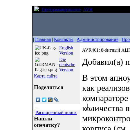
Программирование
AVR
AVR401: 8-битны
|
Главная
|
Контакты
|
Администрирование
|
Про
English
AVR401: 8-битный АЦП
Version
Die
Добавил(а) m
deutsche
Version
В этом апноу
Карта сайта
как реализо
Поделиться
компаратор
количества 
Расширенный поиск
микроконтро
Нашли
опечатку?
корпуса (см.