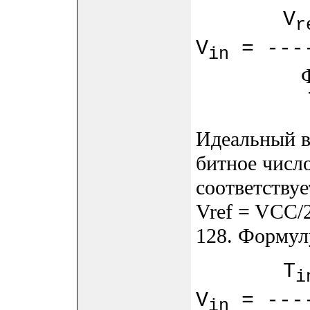
V
r
V
= ----
in
Форму
Идеальный в
битное число
соответству
Vref = VCC/2
128. Формул
T
i
V
= ----
in