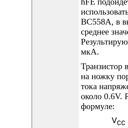
hFE подойде
использоват
BC558A, в в
среднее знач
Результирую
мкА.
Транзистор в
на ножку по
тока напряж
около 0.6V. 
формуле:
V
CC