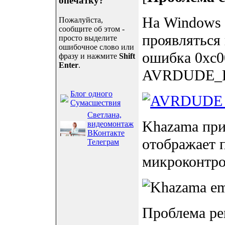
опечатку?
На Windows 
Пожалуйста,
сообщите об этом -
проявляться 
просто выделите
ошибочное слово или
ошибка 0xc0
фразу и нажмите
Shift
Enter
.
AVRDUDE_PR
Блог одного
Сумасшествия
Светлана,
Khazama при 
видеомонтаж
ВКонтакте
отображает 
Телеграм
микроконтро
Проблема ре