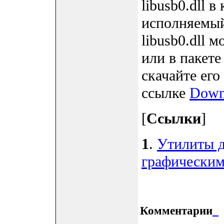
libusb0.dll в
исполняемый
libusb0.dll 
или в пакет
скачайте его
ссылке
Downl
[
Ссылки
]
1
.
Утилиты д
графическим
Комментарии