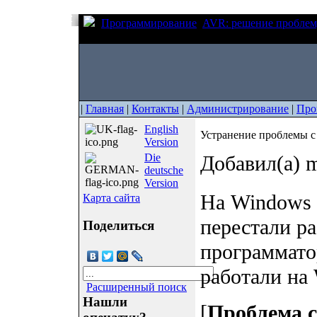
Программирование
AVR: решение проблем
USBasp на Windows 10
|
Главная
|
Контакты
|
Администрирование
|
Про
English
Устранение проблемы с
Version
Die
Добавил(а) m
deutsche
Version
На Windows 
Карта сайта
перестали ра
Поделиться
программато
работали на
Расширенный поиск
Нашли
[
Проблема с 