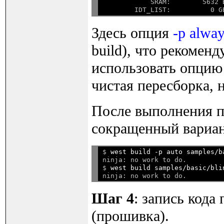
            SRAM:        5632 
Здесь опция
-p alwa
build), что рекомен
использовать опци
чистая пересборка, 
После выполнения п
сокращенный вариа
$ 
west build -p auto samples/b
ninja: no work to do.

$ 
west build samples/basic/bli
Шаг 4
: запись кода
(прошивка).