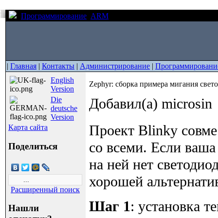
Программирование
ARM
Zephyr: сборка примера мигани
|
Главная
|
Контакты
|
Администрирование
|
Программировани
English
Zephyr: сборка примера мигания свето
Version
Die
Добавил(а) microsin
deutsche
Version
Проект Blinky совм
Карта сайта
со всеми. Если ваша
Поделиться
на ней нет светодиод
хорошей альтернатив
Расширенный поиск
Шаг 1
: установка т
Нашли