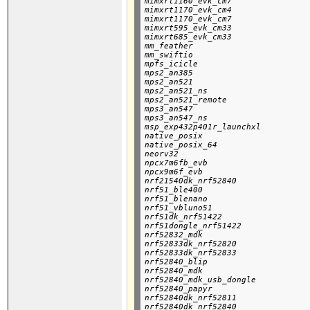
mimxrt1160_evk_cm7

mimxrt1170_evk_cm4

mimxrt1170_evk_cm7

mimxrt595_evk_cm33

mimxrt685_evk_cm33

mm_feather

mm_swiftio

mpfs_icicle

mps2_an385

mps2_an521

mps2_an521_ns

mps2_an521_remote

mps3_an547

mps3_an547_ns

msp_exp432p401r_launchxl

native_posix

native_posix_64

neorv32

npcx7m6fb_evb

npcx9m6f_evb

nrf21540dk_nrf52840

nrf51_ble400

nrf51_blenano

nrf51_vbluno51

nrf51dk_nrf51422

nrf51dongle_nrf51422

nrf52832_mdk

nrf52833dk_nrf52820

nrf52833dk_nrf52833

nrf52840_blip

nrf52840_mdk

nrf52840_mdk_usb_dongle

nrf52840_papyr

nrf52840dk_nrf52811

nrf52840dk_nrf52840
