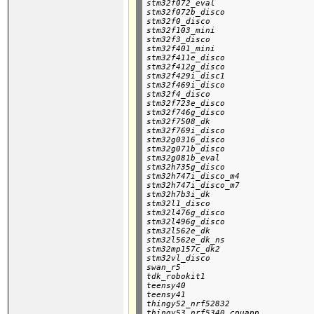
stm32f072_eval

stm32f072b_disco

stm32f0_disco

stm32f103_mini

stm32f3_disco

stm32f401_mini

stm32f411e_disco

stm32f412g_disco

stm32f429i_disc1

stm32f469i_disco

stm32f4_disco

stm32f723e_disco

stm32f746g_disco

stm32f7508_dk

stm32f769i_disco

stm32g0316_disco

stm32g071b_disco

stm32g081b_eval

stm32h735g_disco

stm32h747i_disco_m4

stm32h747i_disco_m7

stm32h7b3i_dk

stm32l1_disco

stm32l476g_disco

stm32l496g_disco

stm32l562e_dk

stm32l562e_dk_ns

stm32mp157c_dk2

stm32vl_disco

swan_r5

tdk_robokit1

teensy40

teensy41

thingy52_nrf52832

thingy53_nrf5340_cpuapp
