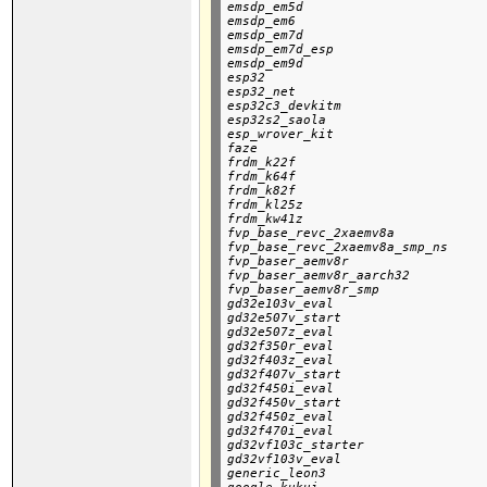
emsdp_em5d

emsdp_em6

emsdp_em7d

emsdp_em7d_esp

emsdp_em9d

esp32

esp32_net

esp32c3_devkitm

esp32s2_saola

esp_wrover_kit

faze

frdm_k22f

frdm_k64f

frdm_k82f

frdm_kl25z

frdm_kw41z

fvp_base_revc_2xaemv8a

fvp_base_revc_2xaemv8a_smp_ns

fvp_baser_aemv8r

fvp_baser_aemv8r_aarch32

fvp_baser_aemv8r_smp

gd32e103v_eval

gd32e507v_start

gd32e507z_eval

gd32f350r_eval

gd32f403z_eval

gd32f407v_start

gd32f450i_eval

gd32f450v_start

gd32f450z_eval

gd32f470i_eval

gd32vf103c_starter

gd32vf103v_eval

generic_leon3
