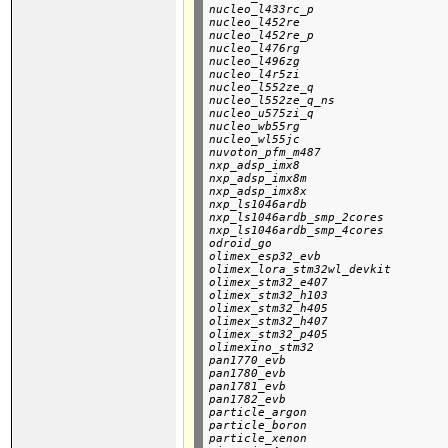
nucleo_l433rc_p

nucleo_l452re

nucleo_l452re_p

nucleo_l476rg

nucleo_l496zg

nucleo_l4r5zi

nucleo_l552ze_q

nucleo_l552ze_q_ns

nucleo_u575zi_q

nucleo_wb55rg

nucleo_wl55jc

nuvoton_pfm_m487

nxp_adsp_imx8

nxp_adsp_imx8m

nxp_adsp_imx8x

nxp_ls1046ardb

nxp_ls1046ardb_smp_2cores

nxp_ls1046ardb_smp_4cores

odroid_go

olimex_esp32_evb

olimex_lora_stm32wl_devkit

olimex_stm32_e407

olimex_stm32_h103

olimex_stm32_h405

olimex_stm32_h407

olimex_stm32_p405

olimexino_stm32

pan1770_evb

pan1780_evb

pan1781_evb

pan1782_evb

particle_argon

particle_boron

particle_xenon
