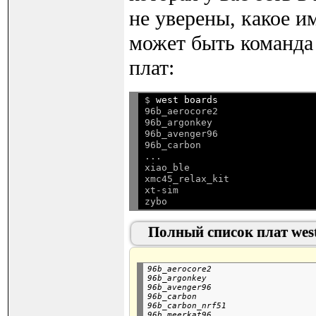
не уверены, какое и
может быть команда 
плат:
$ 
west boards
96b_aerocore2

96b_argonkey

96b_avenger96

96b_carbon

...

xiao_ble

xmc45_relax_kit

xt-sim

Полный список плат west
96b_aerocore2

96b_argonkey

96b_avenger96

96b_carbon

96b_carbon_nrf51

96b_meerkat96
