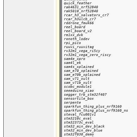
quick_feather

rak4631_nrf52840

rak5010_nrf52840

rcar_h3_salvatorx_cr7

rcar_h3ulcb_cr7

rddrone_fmuk66

reel_board

reel_board_v2

rm1xx_dvk

ronoth_lodev

rpi_pico

ruuvi_ruuvitag

rv32m1_vega_ri5cy

rv32m1_vega_zero_riscy

sam4e_xpro

sam4l_ek

sam4s_xplained

sam_e70_xplained

sam_e70b_xplained

sam_v71_xult

sam_v71b_xult

scobc_module1

seeeduino_xiao

segger_trb_stm32f407

sensortile_box

serpente

sparkfun_thing_plus_nrf9160

sparkfun_thing_plus_nrf9160_ns

steval_fcu001v1

stm3210c_eval

stm32373c_eval

stm32_min_dev_black

stm32_min_dev_blue

stm32f030_demo
