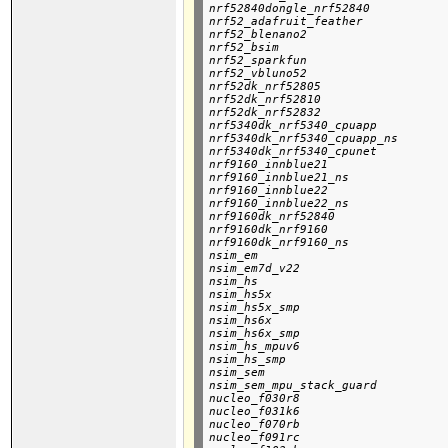
nrf52840dongle_nrf52840

nrf52_adafruit_feather

nrf52_blenano2

nrf52_bsim

nrf52_sparkfun

nrf52_vbluno52

nrf52dk_nrf52805

nrf52dk_nrf52810

nrf52dk_nrf52832

nrf5340dk_nrf5340_cpuapp

nrf5340dk_nrf5340_cpuapp_ns

nrf5340dk_nrf5340_cpunet

nrf9160_innblue21

nrf9160_innblue21_ns

nrf9160_innblue22

nrf9160_innblue22_ns

nrf9160dk_nrf52840

nrf9160dk_nrf9160

nrf9160dk_nrf9160_ns

nsim_em

nsim_em7d_v22

nsim_hs

nsim_hs5x

nsim_hs5x_smp

nsim_hs6x

nsim_hs6x_smp

nsim_hs_mpuv6

nsim_hs_smp

nsim_sem

nsim_sem_mpu_stack_guard

nucleo_f030r8

nucleo_f031k6

nucleo_f070rb

nucleo_f091rc
