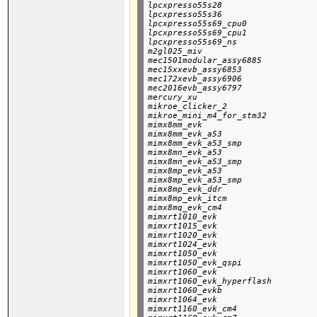
lpcxpresso55s28

lpcxpresso55s36

lpcxpresso55s69_cpu0

lpcxpresso55s69_cpu1

lpcxpresso55s69_ns

m2gl025_miv

mec1501modular_assy6885

mec15xxevb_assy6853

mec172xevb_assy6906

mec2016evb_assy6797

mercury_xu

mikroe_clicker_2

mikroe_mini_m4_for_stm32

mimx8mm_evk

mimx8mm_evk_a53

mimx8mm_evk_a53_smp

mimx8mn_evk_a53

mimx8mn_evk_a53_smp

mimx8mp_evk_a53

mimx8mp_evk_a53_smp

mimx8mp_evk_ddr

mimx8mp_evk_itcm

mimx8mq_evk_cm4

mimxrt1010_evk

mimxrt1015_evk

mimxrt1020_evk

mimxrt1024_evk

mimxrt1050_evk

mimxrt1050_evk_qspi

mimxrt1060_evk

mimxrt1060_evk_hyperflash

mimxrt1060_evkb

mimxrt1064_evk

mimxrt1160_evk_cm4
