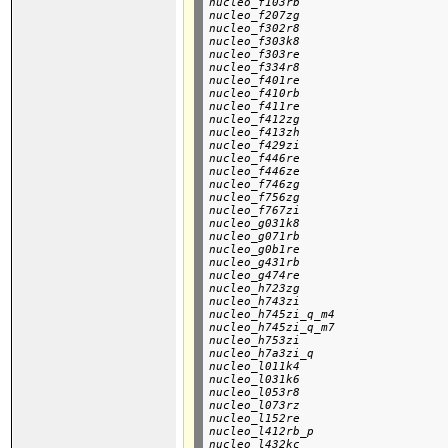
nucleo_f103rb

nucleo_f207zg

nucleo_f302r8

nucleo_f303k8

nucleo_f303re

nucleo_f334r8

nucleo_f401re

nucleo_f410rb

nucleo_f411re

nucleo_f412zg

nucleo_f413zh

nucleo_f429zi

nucleo_f446re

nucleo_f446ze

nucleo_f746zg

nucleo_f756zg

nucleo_f767zi

nucleo_g031k8

nucleo_g071rb

nucleo_g0b1re

nucleo_g431rb

nucleo_g474re

nucleo_h723zg

nucleo_h743zi

nucleo_h745zi_q_m4

nucleo_h745zi_q_m7

nucleo_h753zi

nucleo_h7a3zi_q

nucleo_l011k4

nucleo_l031k6

nucleo_l053r8

nucleo_l073rz

nucleo_l152re

nucleo_l412rb_p

nucleo_l432kc
