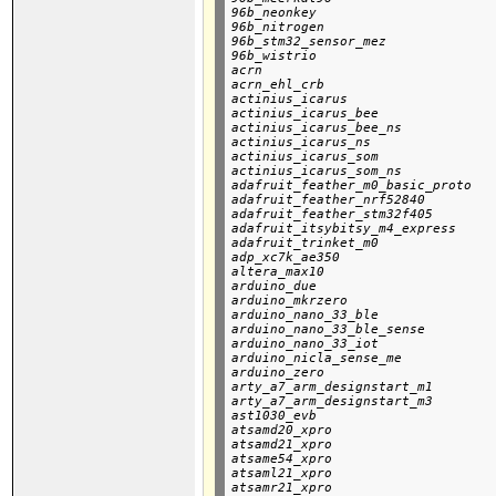
96b_neonkey

96b_nitrogen

96b_stm32_sensor_mez

96b_wistrio

acrn

acrn_ehl_crb

actinius_icarus

actinius_icarus_bee

actinius_icarus_bee_ns

actinius_icarus_ns

actinius_icarus_som

actinius_icarus_som_ns

adafruit_feather_m0_basic_proto

adafruit_feather_nrf52840

adafruit_feather_stm32f405

adafruit_itsybitsy_m4_express

adafruit_trinket_m0

adp_xc7k_ae350

altera_max10

arduino_due

arduino_mkrzero

arduino_nano_33_ble

arduino_nano_33_ble_sense

arduino_nano_33_iot

arduino_nicla_sense_me

arduino_zero

arty_a7_arm_designstart_m1

arty_a7_arm_designstart_m3

ast1030_evb

atsamd20_xpro

atsamd21_xpro

atsame54_xpro

atsaml21_xpro

atsamr21_xpro
