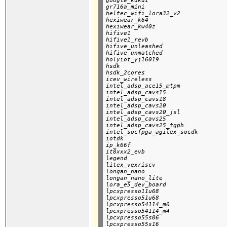
google_kukui

gr716a_mini

heltec_wifi_lora32_v2

hexiwear_k64

hexiwear_kw40z

hifive1

hifive1_revb

hifive_unleashed

hifive_unmatched

holyiot_yj16019

hsdk

hsdk_2cores

icev_wireless

intel_adsp_ace15_mtpm

intel_adsp_cavs15

intel_adsp_cavs18

intel_adsp_cavs20

intel_adsp_cavs20_jsl

intel_adsp_cavs25

intel_adsp_cavs25_tgph

intel_socfpga_agilex_socdk

iotdk

ip_k66f

it8xxx2_evb

legend

litex_vexriscv

longan_nano

longan_nano_lite

lora_e5_dev_board

lpcxpresso11u68

lpcxpresso51u68

lpcxpresso54114_m0

lpcxpresso54114_m4

lpcxpresso55s06

lpcxpresso55s16
