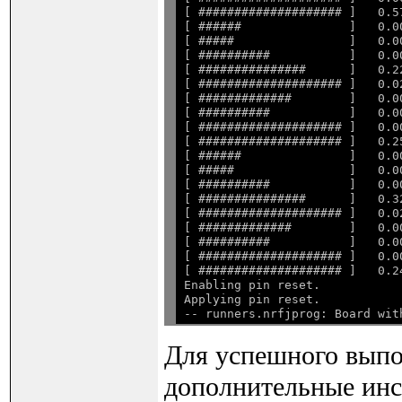
[ #################### ]   0.5
[ ######               ]   0.0
[ #####                ]   0.0
[ ##########           ]   0.0
[ ###############      ]   0.2
[ #################### ]   0.0
[ #############        ]   0.0
[ ##########           ]   0.0
[ #################### ]   0.0
[ #################### ]   0.2
[ ######               ]   0.0
[ #####                ]   0.0
[ ##########           ]   0.0
[ ###############      ]   0.3
[ #################### ]   0.0
[ #############        ]   0.0
[ ##########           ]   0.0
[ #################### ]   0.0
[ #################### ]   0.2
Enabling pin reset.

Applying pin reset.

Для успешного выпо
дополнительные инс