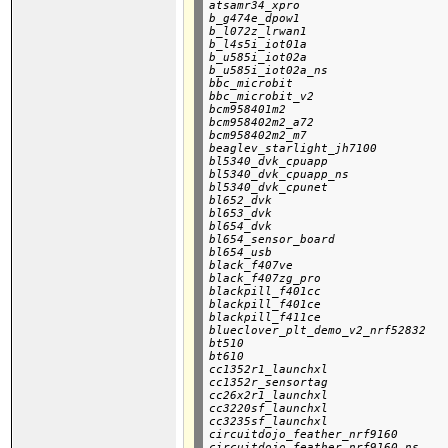
atsamr34_xpro

b_g474e_dpow1

b_l072z_lrwan1

b_l4s5i_iot01a

b_u585i_iot02a

b_u585i_iot02a_ns

bbc_microbit

bbc_microbit_v2

bcm958401m2

bcm958402m2_a72

bcm958402m2_m7

beaglev_starlight_jh7100

bl5340_dvk_cpuapp

bl5340_dvk_cpuapp_ns

bl5340_dvk_cpunet

bl652_dvk

bl653_dvk

bl654_dvk

bl654_sensor_board

bl654_usb

black_f407ve

black_f407zg_pro

blackpill_f401cc

blackpill_f401ce

blackpill_f411ce

blueclover_plt_demo_v2_nrf52832

bt510

bt610

cc1352r1_launchxl

cc1352r_sensortag

cc26x2r1_launchxl

cc3220sf_launchxl

cc3235sf_launchxl

circuitdojo_feather_nrf9160

circuitdojo_feather_nrf9160_ns
