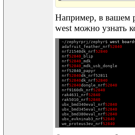
Например, в вашем 
west можно узнать к
~/zephyrprj/zephyr$ 
west board
adafruit_feather_nrf
52840
nrf21540dk_nrf
52840
nrf
52840
_blip

nrf
52840
_mdk

nrf
52840
_mdk_usb_dongle

nrf52840_papyr

nrf
52840
dk_nrf52811

nrf
52840
dk_nrf
52840
nrf
52840
dongle_nrf
52840
nrf9160dk_nrf
52840
rak4631_nrf
52840
rak5010_nrf
52840
ubx_bmd340eval_nrf
52840
ubx_bmd345eval_nrf
52840
ubx_bmd380eval_nrf
52840
ubx_evkninab3_nrf
52840
we_proteus3ev_nrf