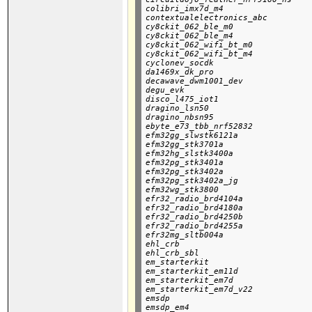
colibri_imx7d_m4

contextualelectronics_abc

cy8ckit_062_ble_m0

cy8ckit_062_ble_m4

cy8ckit_062_wifi_bt_m0

cy8ckit_062_wifi_bt_m4

cyclonev_socdk

da1469x_dk_pro

decawave_dwm1001_dev

degu_evk

disco_l475_iot1

dragino_lsn50

dragino_nbsn95

ebyte_e73_tbb_nrf52832

efm32gg_slwstk6121a

efm32gg_stk3701a

efm32hg_slstk3400a

efm32pg_stk3401a

efm32pg_stk3402a

efm32pg_stk3402a_jg

efm32wg_stk3800

efr32_radio_brd4104a

efr32_radio_brd4180a

efr32_radio_brd4250b

efr32_radio_brd4255a

efr32mg_sltb004a

ehl_crb

ehl_crb_sbl

em_starterkit

em_starterkit_em11d

em_starterkit_em7d

em_starterkit_em7d_v22

emsdp

emsdp_em4
