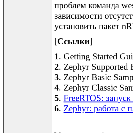
проблем команда wes
зависимости отсутс
установить пакет nR
[
Ссылки
]
1
. Getting Started Gui
2
. Zephyr Supported B
3
. Zephyr Basic Sampl
4
. Zephyr Classic Sam
5
.
FreeRTOS: запуск
6
.
Zephyr: работа с