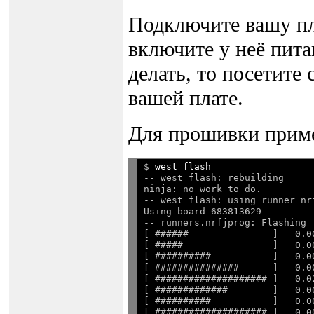
Подключите вашу пла
включите у неё питан
делать, то посетите
вашей плате.
Для прошивки прим
$ 
west flash
-- west flash: rebuilding

ninja: no work to do.

-- west flash: using runner nrf
Using board 683813629

-- runners.nrfjprog: Flashing 
[ ######               ]   0.0
[ #####                ]   0.0
[ ##########           ]   0.0
[ ###############      ]   0.0
[ #################### ]   0.0
[ #############        ]   0.0
[ ##########           ]   0.0
[ #################### ]   0.0