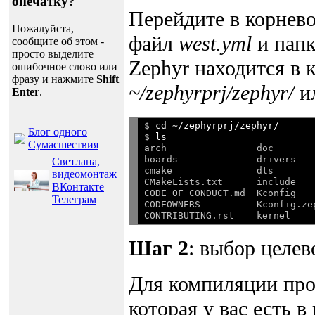
опечатку?
Перейдите в корнево
Пожалуйста,
файл
west.yml
и пап
сообщите об этом -
просто выделите
Zephyr находится в 
ошибочное слово или
фразу и нажмите
Shift
~/zephyrprj/zephyr/
и
Enter
.
$ 
cd ~/zephyrprj/zephyr/
Блог одного
$ 
ls
Сумасшествия
arch                doc       
boards              drivers   
Светлана,
cmake               dts       
видеомонтаж
CMakeLists.txt      include   
ВКонтакте
CODE_OF_CONDUCT.md  Kconfig   
Телеграм
CODEOWNERS          Kconfig.ze
Шаг 2
: выбор целев
Для компиляции про
которая у вас есть в