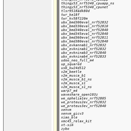
thingy53_nrf5340_cpuapp_ns

thingy53_nrf5340_cpunet

tlsr9518adk80d

twr_ke18f

twr_kv58f220m

ubx_bmd300eval_nrf52832

ubx_bmd330eval_nrf52810

ubx_bmd340eval_nrf52840

ubx_bmd345eval_nrf52840

ubx_bmd360eval_nrf52811

ubx_bmd380eval_nrf52840

ubx_evkannab1_nrf52832

ubx_evkninab1_nrf52832

ubx_evkninab3_nrf52840

ubx_evkninab4_nrf52833

udoo_neo_full_m4

up_squared

usb_kw24d512

v2m_beetle

v2m_musca_b1

v2m_musca_b1_ns

v2m_musca_s1

v2m_musca_s1_ns

warp7_m4

waveshare_open103z

we_ophelia1ev_nrf52805

we_proteus2ev_nrf52832

we_proteus3ev_nrf52840

xenvm

xenvm_gicv3

xiao_ble

xmc45_relax_kit

xt-sim
