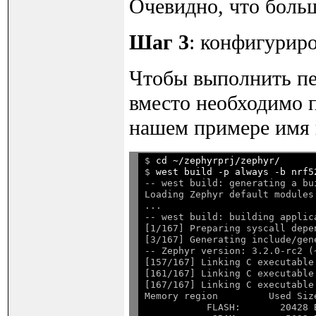
Очевидно, что боль
Шаг 3
: конфигурир
Чтобы выполнить пе
вместо необходимо 
нашем примере имя 
$ 
cd ~/zephyrprj/zephyr/
$ 
west build -p always -b nrf5
-- west build: generating a bui
Loading Zephyr default modules 
...

-- west build: building applica
[1/167] Preparing syscall depen
[3/167] Generating include/gen
-- Zephyr version: 3.2.0-rc2 (
[157/167] Linking C executable
[161/167] Linking C executable
[167/167] Linking C executable
Memory region         Used Siz
           FLASH:       20428 