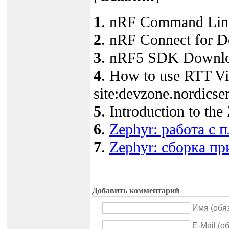
1
. nRF Command Line 
2
. nRF Connect for D
3
. nRF5 SDK Downloa
4
. How to use RTT Vi
site:devzone.nordics
5
. Introduction to th
6
.
Zephyr: работа с
7
.
Zephyr: сборка пр
Добавить комментарий
Имя (обя
E-Mail (о