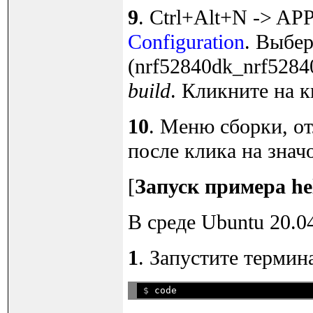
9
. Ctrl+Alt+N -> AP
Configuration
. Выбе
(nrf52840dk_nrf52840
build
. Кликните на к
10
. Меню сборки, о
после клика на знач
[
Запуск примера he
В среде Ubuntu 20.0
1
. Запустите термин
$ 