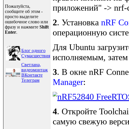
приложений" -> nrf-
Пожалуйста,
сообщите об этом -
просто выделите
2
. Установка
nRF Con
ошибочное слово или
фразу и нажмите
Shift
операционную систем
Enter
.
Для Ubuntu загрузи
Блог одного
исполняемым, затем
Сумасшествия
Светлана,
3
. В окне nRF Conne
видеомонтаж
ВКонтакте
Manager
:
Телеграм
4
. Откройте Toolcha
самую свежую версию)