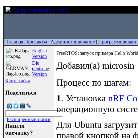
Программирование
ARM
FreeRTOS: запуск примера Hel
|
Главная
|
Контакты
|
Администрирование
|
Программировани
English
FreeRTOS: запуск примера Hello Worl
Version
Die
Добавил(а) microsin
deutsche
Version
Процесс по шагам:
Карта сайта
Поделиться
1
. Установка
nRF Co
операционную систем
Расширенный поиск
Для Ubuntu загрузи
Нашли
опечатку?
правой кнопкой на 