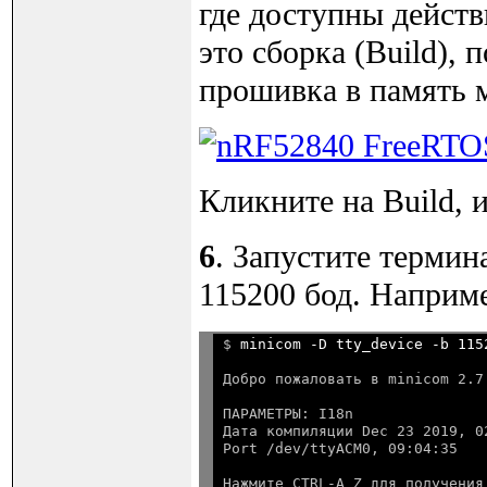
где доступны дейст
это сборка (Build),
прошивка в память м
Кликните на Build, 
6
. Запустите термин
115200 бод. Наприм
$ 
minicom -D tty_device -b 115
ПАРАМЕТРЫ: I18n

Дата компиляции Dec 23 2019, 02