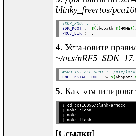
blinky_freertos/pca1
#SDK_ROOT := ..
SDK_ROOT
:=
$(
abspath 
$(
HOME
))
PROJ_DIR
:=
4
. Установите прави
~/ncs/nRF5_SDK_17.1
#GNU_INSTALL_ROOT ?= /usr/loca
GNU_INSTALL_ROOT
?=
$(
abspath 
5
. Как компилироват
$ 
cd pca10056/blank/armgcc
$ 
make clean
$ 
make
$ 
[
Ссылки
]