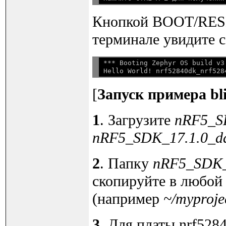
Кнопкой BOOT/RESE
терминале увидите 
*** Booting Zephyr OS build v3
Hello World! nrf52840dk_nrf528
[
Запуск примера bli
1
. Загрузите
nRF5_SD
nRF5_SDK_17.1.0_d
2
. Папку
nRF5_SDK_1
скопируйте в любой 
(например
~/myproje
3
. Для платы nrf528