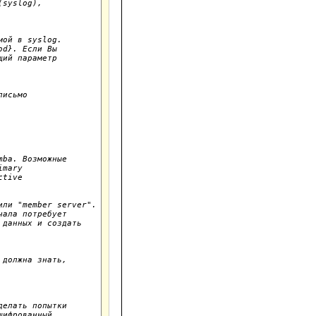
syslog),

ой в syslog.

d}. Если Вы

ий параметр

исьмо

ba. Возможные

mary

tive

ли "member server".

ала потребует

данных и создать

должна знать,

елать попытки

ифрованный 
