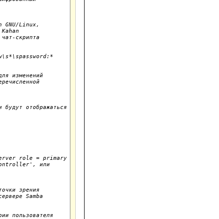
 GNU/Linux,

Kahan 

чат-скрипта

\s*\spassword:*

ля изменений

речисленной

 будут отображаться

rver role = primary

ntroller', или

очки зрения

ервере Samba

ии пользователя
