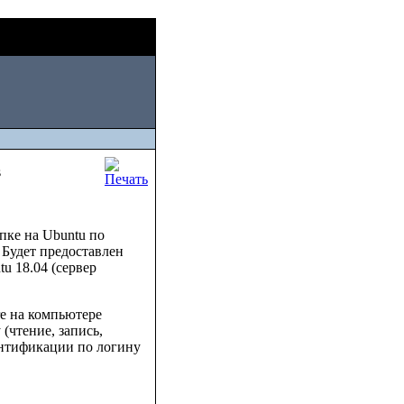
Thu, August 06
2026
s
пке на Ubuntu по
 Будет предоставлен
u 18.04 (сервер
e на компьютере
(чтение, запись,
ентификации по логину