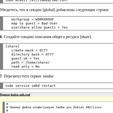
Убедитесь, что в секции [global] добавлены следующие строки:
   workgroup = WORKGROUP

   map to guest = Bad User

6
. Создайте секцию описания общего ресурса [share].
[share]

   create mask = 0777

   directory mask = 0777

   guest ok = Yes

   path = /home/share/

7
. Перезапустите сервис samba:
sudo service smbd restart
Пример файла smb.conf
#

# Пример файла конфигурации Samba для Debian GNU/Linux.

#
