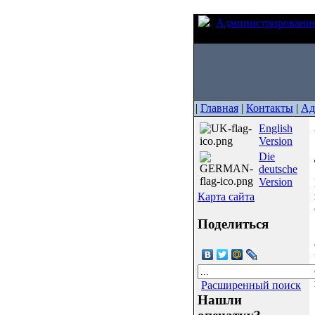
Администрировани
каталогу для Windows
|
Главная
|
Контакты
|
Ад
English
Version
Die
deutsche
Version
Карта сайта
Поделиться
Расширенный поиск
Нашли