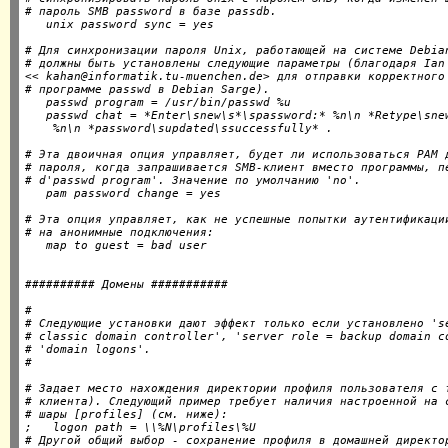
# пароль SMB password в базе passdb.

# Для синхронизации пароля Unix, работающей на системе Debian
# должны быть установлены следующие параметры (благодаря Ian 
<< kahan@informatik.tu-muenchen.de> для отправки корректного 
# программе passwd в Debian Sarge).

   passwd program = /usr/bin/passwd %u

   passwd chat = *Enter\snew\s*\spassword:* %n\n *Retype\snew
# Эта двоичная опция управляет, будет ли использоваться PAM д
# пароля, когда запрашивается SMB-клиент вместо программы, пе
# d'passwd program'. Значение по умолчанию 'no'.

# Эта опция управляет, как не успешные попытки аутентификации
# на анонимные подключения:

#

# Следующие установки дают эффект только если установлено 'se
# classic domain controller', 'server role = backup domain co
# 'domain logons'.

# Задает место нахождения директории профиля пользователя с т
# клиента). Следующий пример требует наличия настроенной на с
# шары [profiles] (см. ниже):

;   logon path = \\%N\profiles\%U

# Другой общий выбор - сохранение профиля в домашней директор