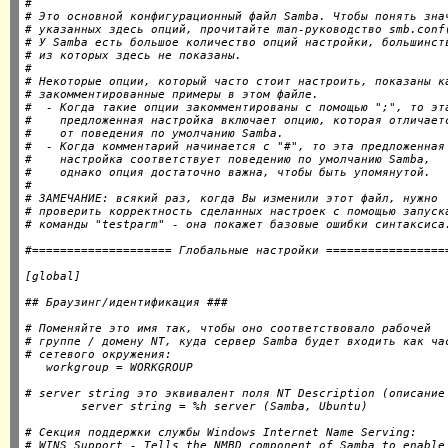
#

# Это основной конфигурационный файл Samba. Чтобы понять знач
# указанных здесь опций, прочитайте man-руководство smb.conf(
# У Samba есть большое количество опций настройки, большинств
# из которых здесь не показаны.

#

# Некоторые опции, который часто стоит настроить, показаны ка
# закомментированные примеры в этом файле.

#  - Когда такие опции закомментированы с помощью ";", то эта
#    предложенная настройка включает опцию, которая отличаетс
#    от поведения по умолчанию Samba.

#  - Когда комментарий начинается с "#", то эта предложенная

#    настройка соответствует поведению по умолчанию Samba,

#    однако опция достаточно важна, чтобы быть упомянутой.

#

# ЗАМЕЧАНИЕ: всякий раз, когда Вы изменили этот файл, нужно

# проверить корректность сделанных настроек с помощью запуска
# Поменяйте это имя так, чтобы оно соответствовало рабочей

# группе / домену NT, куда сервер Samba будет входить как час
# сетевого окружения:

# server string это эквивалент поля NT Description (описание 
# Секция поддержки службы Windows Internet Name Serving:

# WINS Support - Tells the NMBD component of Samba to enable 