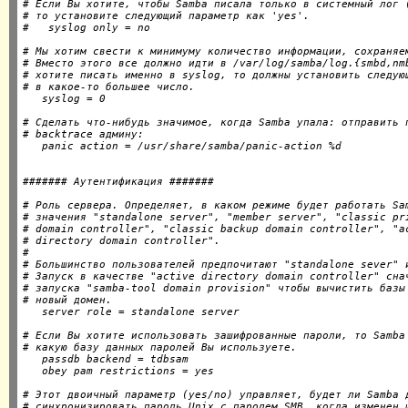
# Если Вы хотите, чтобы Samba писала только в системный лог (
# то установите следующий параметр как 'yes'.

# Мы хотим свести к минимуму количество информации, сохраняем
# Вместо этого все должно идти в /var/log/samba/log.{smbd,nmb
# хотите писать именно в syslog, то должны установить следующ
# в какое-то большее число.

# Сделать что-нибудь значимое, когда Samba упала: отправить п
# backtrace админу:

# Роль сервера. Определяет, в каком режиме будет работать Sam
# значения "standalone server", "member server", "classic pri
# domain controller", "classic backup domain controller", "ac
# directory domain controller".

#

# Большинство пользователей предпочитают "standalone sever" и
# Запуск в качестве "active directory domain controller" снач
# запуска "samba-tool domain provision" чтобы вычистить базы 
# новый домен.

# Если Вы хотите использовать зашифрованные пароли, то Samba 
# какую базу данных паролей Вы используете.

   passdb backend = tdbsam

# Этот двоичный параметр (yes/no) управляет, будет ли Samba д
# синхронизировать пароль Unix с паролем SMB, когда изменен ш