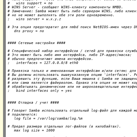
#   wins support = no

# WINS Server - сообщает WINS-клиенту компоненты NMBD.

# Замечание: Samba может быть либо сервером WINS, либо клиент
# но не может выполнять обе эти роли одновременно.

# Эта опция предотвратит для nmbd поиск NetBIOS-имен через DN
# Специфический набор интерфейсов / сетей для привязки службы
# Это может быть либо имя интерфейса, либо IP-адрес/маска;

# обычно предпочитают имена интерфейсов.

# Привязка только и именованным интерфейсам и/или сетям; для 
# Вы должны использовать вышеуказанную опцию 'interfaces'. Ре
# разрешить эту функцию, если Ваша машина с Samba не защищена
# или сама является файерволом. Однако эта опция не может кор
# обрабатывать динамические или не широковещательные интерфей
# Говорит Samba использовать отдельный log-файл для каждой ма
# подключится:

# Предел размера отдельных лог-файлов (в килобайтах).
