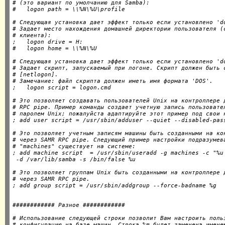
# (это вариант по умолчанию для Samba):

# Следующая установка дает эффект только если установлено 'do
# Задает место нахождения домашней директории пользователя (с
# клиента):

;   logon drive = H:

# Следующая установка дает эффект только если установлено 'do
# Задает скрипт, запускаемый при логоне. Скрипт должен быть с
# [netlogon].

# Замечание: файл скрипта должен иметь имя формата 'DOS'.

# Это позволяет создавать пользователей Unix на контроллере д
# RPC pipe. Пример команды создает учетную запись пользовател
# паролем Unix; пожалуйста адаптируйте этот пример под свои н
# Это позволяет учетным записям машины быть созданными на кон
# через SAMR RPC pipe. Следующий пример настройки подразумева
# "machines" существует на системе:

; add machine script  = /usr/sbin/useradd -g machines -c "%u 
# Это позволяет группам Unix быть созданными на контроллере д
# через SAMR RPC pipe.

# Использование следующей строки позволит Вам настроить польз
# конфигурацию на базе машин. Строка %m будет заменена именем