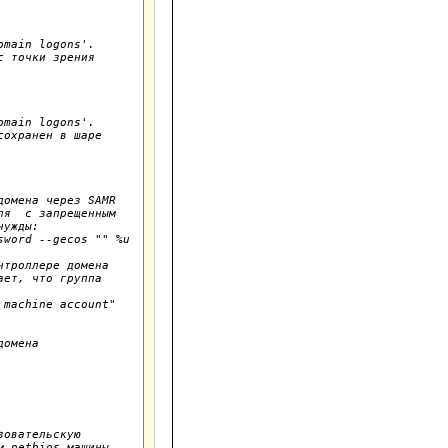
main logons'.

 точки зрения

main logons'.

охранен в шаре

омена через SAMR

я  с запрещенным

ужды:

троллере домена

ет, что группа

machine account"

омена

овательскую

 netbios машины,
