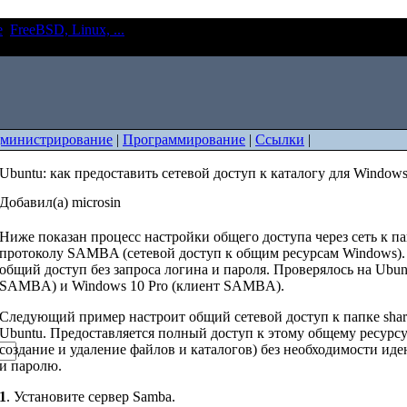
е
FreeBSD, Linux, ...
Ubuntu: как предоставить сетевой доступ к
министрирование
|
Программирование
|
Ссылки
|
Ubuntu: как предоставить сетевой доступ к каталогу для Window
Добавил(а) microsin
Ниже показан процесс настройки общего доступа через сеть к па
протоколу SAMBA (сетевой доступ к общим ресурсам Windows).
общий доступ без запроса логина и пароля. Проверялось на Ubunt
SAMBA) и Windows 10 Pro (клиент SAMBA).
Следующий пример настроит общий сетевой доступ к папке shar
Ubuntu. Предоставляется полный доступ к этому общему ресурсу 
создание и удаление файлов и каталогов) без необходимости ид
и паролю.
1
. Установите сервер Samba.