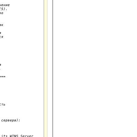
ение

5).

о

к



я



ть

сервера):

its WINS Server
