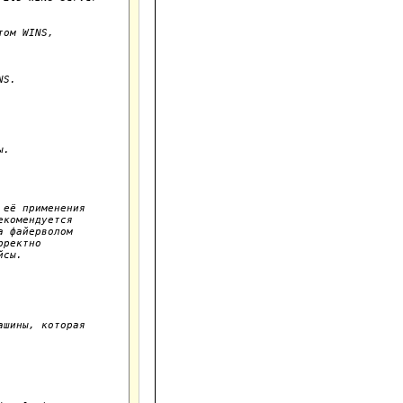
ом WINS,

S.

.

её применения

комендуется

 файерволом

ректно

сы.

шины, которая
