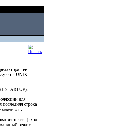
Fri, August 07 2026
редактора -
ee
льку он в UNIX
FAST STARTUP):
поряжении для
я последняя строка
выдачи от vi
ования текста (вход
командный режим