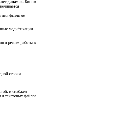
икнет динамик. Бипом
вечивается
и имя файла не
анные модификации
я и режим работы в
ндной строки
стой, и снабжен
 и текстовых файлов