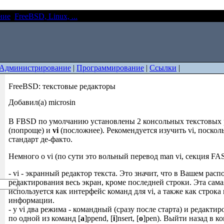
ние
FreeBSD, Linux, ...
FreeBSD: текстовые редакторы
Администрирование
|
Программирование
|
Ссылки
|
FreeBSD: текстовые редакторы
Добавил(а) microsin
В FBSD по умолчанию установлены 2 консольных текстовых 
(попроще) и
vi
(посложнее). Рекомендуется изучить vi, поско
стандарт де-факто.
Немного о vi (по сути это вольный перевод man vi, секция 
- vi - экранный редактор текста. Это значит, что в Вашем рас
редактирования весь экран, кроме последней строки. Эта сама
используется как интерфейс команд для vi, а также как строка 
информации.
- у vi два режима - командный (сразу после старта) и редактир
по одной из команд [
a
]ppend, [
i
]nsert, [
o
]pen). Выйти назад в 