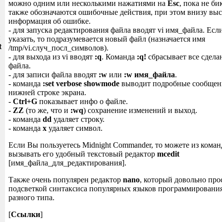
можно одним или несколькими нажатиями на
Esc
, пока не б
также обозначаются ошибочные действия, при этом внизу выс
информация об ошибке.
- для запуска редактирования файла вводят vi имя_файла. Есл
и
указать, то подразумевается новый файл (назначается имя
t
/tmp/vi.случ_посл_символов).
- для выхода из vi вводят
:q
. Команда
:q!
сбрасывает все сдел
файла.
- для записи файла вводят
:w
или
:w имя_файла
.
- команда
:set verbose showmode
выводит подробные сообщени
нижней строке экрана.
-
Ctrl+G
показывает инфо о файле.
-
ZZ
(то же, что и
:wq
) сохранение изменений и выход.
- команда
dd
удаляет строку.
- команда
x
удаляет символ.
Если Вы пользуетесь Midnight Commander, то можете из кома
вызывать его удобный текстовый редактор
mcedit
[имя_файла_для_редактирования].
Также очень популярен редактор
nano
, который довольно про
подсветкой синтаксиса популярных языков программирования
разного типа.
[
Ссылки
]