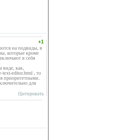
+1
ются на подвиды, в
ры, которые кроме
 включают в себя
 виде, как,
text-editor.html , то
ся приоритетными.
сключительно для
Цитировать