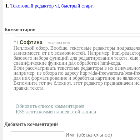
1
.
Текстовый редактор vi, быстрый старт
.
Комментарии
#1
Софтина
28.12.2014 10:09
Неплохой обзор. Вообще, текстовые редакторы подразделя
зависимости от их возможностей. Например, html-редакто
базового набора функций для редактирования текста, еще
специфические функции для обработки html-кода.
Если рассматривать текстовые редакторы в их изначальном
например, из обзора по адресу http://ida-freewares.ru/best-free-
для них форматирование и обработка картинок не являют
Вспомните тот же блокнот, этот редактор предназначен и
правки текста.
Обновить список комментариев
RSS лента комментариев этой записи
Добавить комментарий
Имя (обязательное)