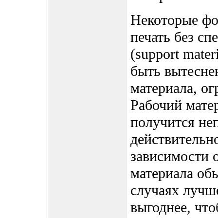
Некоторые фо
печать без сп
(support mate
быть вытеснен
материала, ог
Рабочий матер
получится неп
действительно
зависимости о
материала об
случаях лучш
выгоднее, что