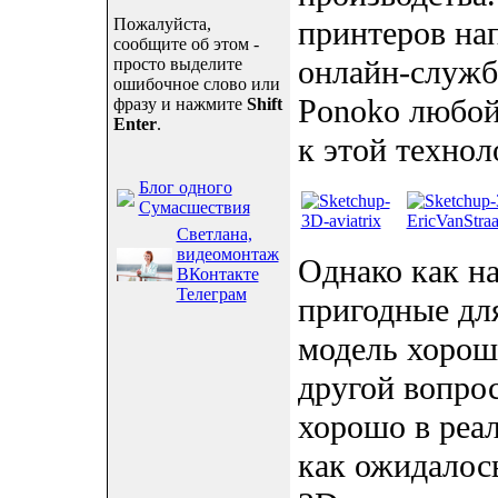
Пожалуйста,
принтеров нап
сообщите об этом -
онлайн-служб
просто выделите
ошибочное слово или
Ponoko любо
фразу и нажмите
Shift
Enter
.
к этой технол
Блог одного
Сумасшествия
Светлана,
видеомонтаж
Однако как на
ВКонтакте
Телеграм
пригодные дл
модель хорошо
другой вопрос
хорошо в реал
как ожидалос