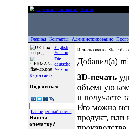
Администрирование
Разное
Использование S
|
Главная
|
Контакты
|
Администрирование
|
Прогр
English
Использование SketchUp 
Version
Die
Добавил(а) mi
deutsche
Version
3D-печать
уд
Карта сайта
объемную ком
Поделиться
и получаете 
Его можно ис
Расширенный поиск
продукт, или 
Нашли
опечатку?
производства