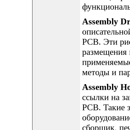
функциональ
Assembly D
описательно
PCB. Эти ри
размещения 
применяемые
методы и па
Assembly H
ссылки на за
PCB. Такие 
оборудовани
сборщик, печ