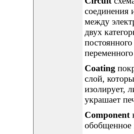
Circuit
схема
соединения 
между элект
двух категор
постоянного 
переменного 
Coating
покр
слой, котор
изолирует, л
украшает пе
Component
обобщенное 