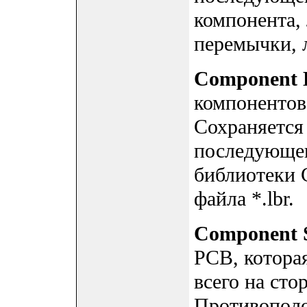
компонента,
перемычки, 
Component 
компонентов
Сохраняется
последующег
библиотеки 
файла *.lbr.
Component 
PCB, котора
всего на сто
Противополо