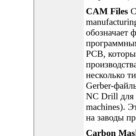
CAM Files
C
manufacturin
обозначает 
программным
PCB, которы
производств
несколько т
Gerber-файл
NC Drill для
machines). 
на заводы пр
Carbon Mas