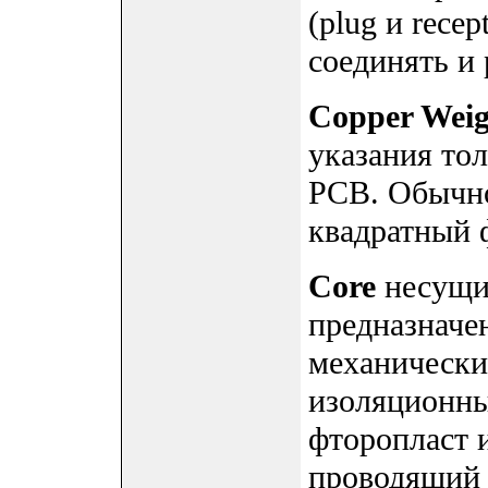
(plug и rece
соединять и 
Copper Weig
указания то
PCB. Обычно
квадратный 
Core
несущий
предназначе
механические
изоляционный
фторопласт и
проводящий 