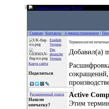
Администрирование
Разное
Терминология
|
Главная
|
Контакты
|
Администрирование
|
Про
English
Терминология печатных
Version
Die
Добавил(а) m
deutsche
Version
Расшифровка
Карта сайта
сокращений,
Поделиться
производстве
Active Comp
Расширенный поиск
Нашли
Этим термин
опечатку?