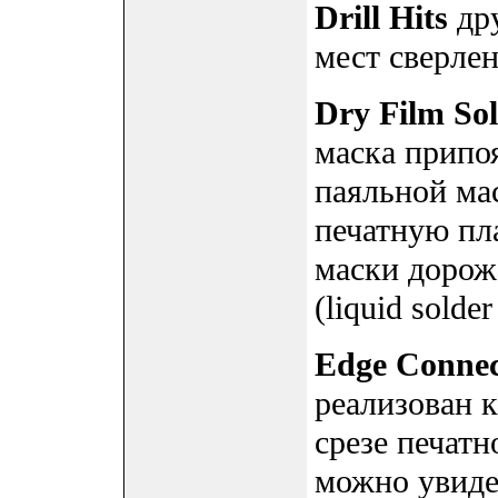
Drill Hits
дру
мест сверле
Dry Film So
маска припо
паяльной мас
печатную пл
маски дорож
(liquid solde
Edge Connec
реализован 
срезе печатн
можно увиде