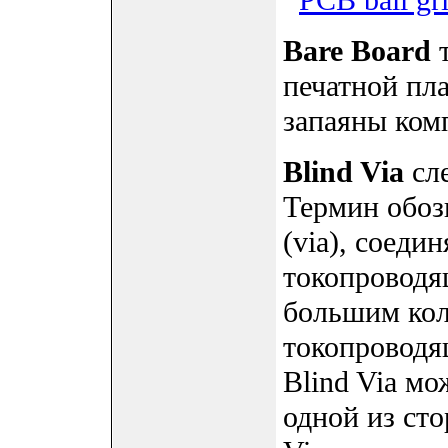
Bare Board
т
печатной пла
запаяны ком
Blind Via
сле
Термин обоз
(via), соед
токопроводя
большим кол
токопроводя
Blind Via мо
одной из сто