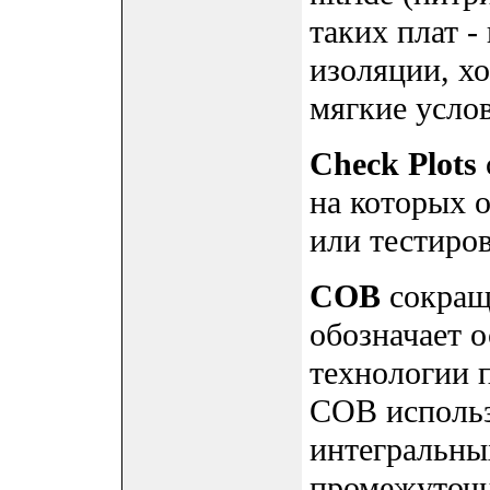
таких плат -
изоляции, х
мягкие услов
Check Plots
на которых 
или тестиро
COB
сокраще
обозначает 
технологии 
COB использ
интегральны
промежуточн