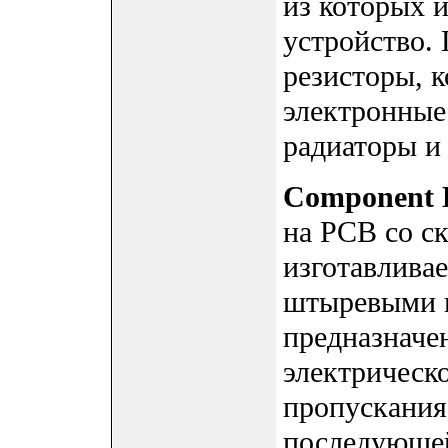
из которых 
устройство.
резисторы, 
электронные
радиаторы и 
Component 
на PCB со с
изготавлива
штыревыми в
предназначе
электрическ
пропускания 
последующей