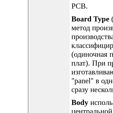
PCB.
Board Type
(
метод произ
производства
классифициру
(одиночная п
плат). При п
изготавлива
"panel" в од
сразу неско
Body
исполь
центральной