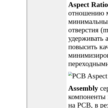
Aspect Ratio
отношению 
минимальным
отверстия (m
удерживать a
повысить ка
минимизиров
переходными
Assembly
се
компоненты 
на PCB, в ре