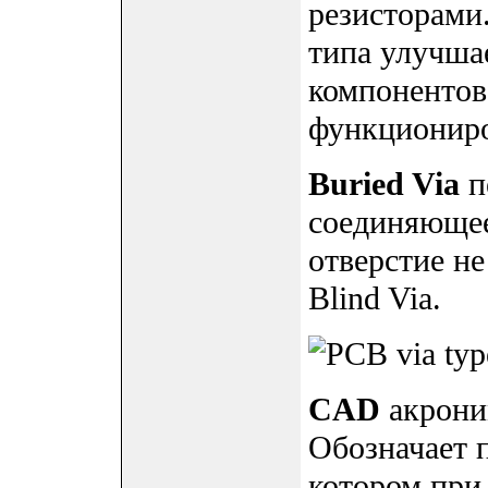
резисторами.
типа улучша
компонентов
функциониро
Buried Via
п
соединяющее
отверстие н
Blind Via.
CAD
акроним
Обозначает 
котором при