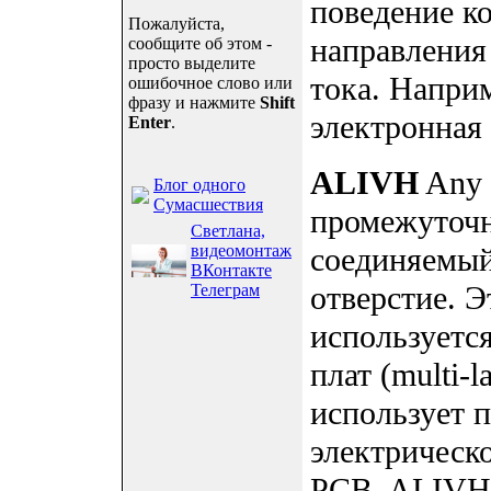
поведение ко
Пожалуйста,
направления
сообщите об этом -
просто выделите
тока. Наприм
ошибочное слово или
фразу и нажмите
Shift
электронная
Enter
.
ALIVH
Any L
Блог одного
Сумасшествия
промежуточн
Светлана,
видеомонтаж
соединяемый
ВКонтакте
отверстие. Э
Телеграм
используетс
плат (multi
использует п
электрическ
PCB. ALIVH 