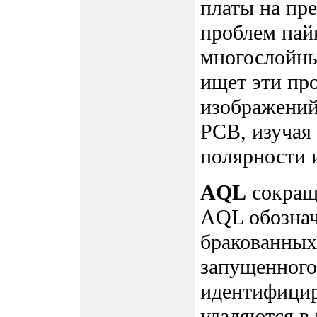
платы на пр
проблем пай
многослойны
ищет эти пр
изображений
PCB, изучая
полярности и
AQL
сокраще
AQL обознач
бракованных
запущенного
идентифицир
удаляются в 