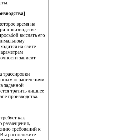
аты.
оизводства
]
которое время на
при производстве
просьбой выслать его
нимальному
ходится на сайте
параметрам
точности зависит
а трассировки
аданным ограничениям
ла заданной
уется тратить лишнее
апе производства.
требует как
ию размещения,
ению требований к
к Вы расположите