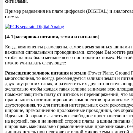
сигналами.
Пример разделения на плате цифровой (DIGITAL) и аналого
схемы:
[
4. Трассировка питания, земли и сигналов
]
Когда компоненты размещены, самое время заняться шинами п
важными сигнальными проводниками, которые Вы хотите разв
чтобы на них было меньше всего посторонних помех. На этой
нужно учитывать следующее:
Размещение заливок питания и земли
(Power Plane, Ground P
многослойная, то всегда рекомендуется заливки земли и питан
двух внутренних слоях, и разместить их друг относительно д
желательно чтобы каждая такая заливка занимала всю площад
поможет защитить плату от изгибов и перенапряжений, что м
правильность позиционирования компонентов при монтаже. 
двухсторонняя, то для питания интегральных схем рекомендуе
широкие, прямолинейно проложенные проводники, без образо
Идеальный вариант - залить все свободное пространство плат
на верхней, так и на нижней стороне платы, а шины питания (
широкими, максимально прямолинейными проводниками, без
лишних петель при переходе от одной микросхемы к другой,