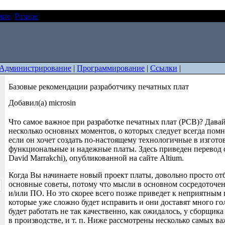
ние
Разное
Базовые рекомендации разработчику печатных плат
Администрирование
|
Программирование
|
Ссылки
|
Базовые рекомендации разработчику печатных плат
Добавил(а) microsin
Что самое важное при разработке печатных плат (PCB)? Дава
несколько основных моментов, о которых следует всегда помн
если он хочет создать по-настоящему технологичные в изгото
функциональные и надежные платы. Здесь приведен перевод ст
David Marrakchi), опубликованной на сайте Altium.
Когда Вы начинаете новый проект платы, довольно просто от
основные советы, потому что мысли в основном сосредоточе
и/или ПО. Но это скорее всего позже приведет к неприятным 
которые уже сложно будет исправить и они доставят много г
будет работать не так качественно, как ожидалось, у сборщика
в производстве, и т. п. Ниже рассмотрены несколько самых в