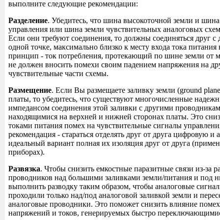
выполните следующие рекомендации:
Разделение
. Убедитесь, что шина высокоточной земли и шина
управления или шина земли чувствительных аналоговых схем
Если они требуют соединения, то должны соединяться друг с 
одной точке, максимально близко к месту входа тока питания
принцип - ток потребления, протекающий по шине земли от 
не должен вносить помехи своим падением напряжения на др
чувствительные части схемы.
Размещение
. Если Вы размещаете заливку земли (ground plan
платы, то убедитесь, что существуют многочисленные надежн
импедансом соединения этой заливки с другими проводникам
находящимися на верхней и нижней сторонах платы. Это сни
токами питания помех на чувствительные сигналы управлени
рекомендация - стараться отделять друг от друга цифровую и 
идеальный вариант полная их изоляция друг от друга (примен
приборах).
Развязка
. Чтобы снизить емкостные паразитные связи из-за 
проводников над большими заливками земли/питания и под н
выполнить разводку таким образом, чтобы аналоговые сигна
проходили только над/под аналоговой заливкой земли и перес
аналоговые проводники. Это поможет снизить влияние поме
напряжений и токов, генерируемых быстро переключающим