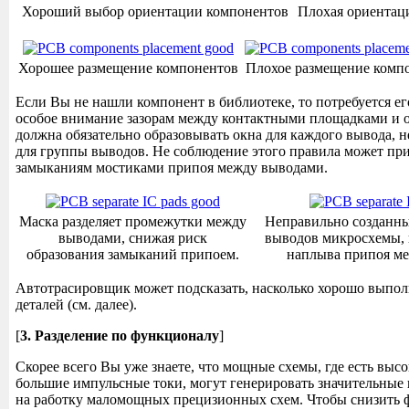
Хороший выбор ориентации компонентов
Плохая ориентац
Хорошее размещение компонентов
Плохое размещение комп
Если Вы не нашли компонент в библиотеке, то потребуется его
особое внимание зазорам между контактными площадками и о
должна обязательно образовывать окна для каждого вывода, н
для группы выводов. Не соблюдение этого правила может пр
замыканиям мостиками припоя между выводами.
Маска разделяет промежутки между
Неправильно созданны
выводами, снижая риск
выводов микросхемы,
образования замыканий припоем.
наплыва припоя м
Автотрасировщик может подсказать, насколько хорошо выпо
деталей (см. далее).
[
3. Разделение по функционалу
]
Скорее всего Вы уже знаете, что мощные схемы, где есть выс
большие импульсные токи, могут генерировать значительные
на работку маломощных прецизионных схем. Чтобы снизить 