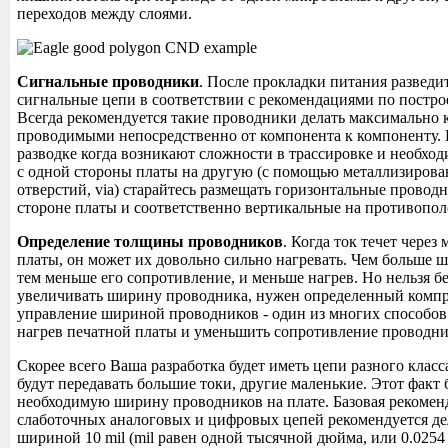
переходов между слоями.
Сигнальные проводники
. После прокладки питания разведи
сигнальные цепи в соответствии с рекомендациями по постр
Всегда рекомендуется такие проводники делать максимально 
проводимыми непосредственно от компонента к компоненту.
разводке когда возникают сложности в трассировке и необход
с одной стороны платы на другую (с помощью металлизиров
отверстий, via) старайтесь размещать горизонтальные провод
стороне платы и соответственно вертикальные на противопо
Определение толщины проводников
. Когда ток течет чере
платы, он может их довольно сильно нагревать. Чем больше 
тем меньше его сопротивление, и меньше нагрев. Но нельзя б
увеличивать ширину проводника, нужен определенный комп
управление шириной проводников - один из многих способов
нагрев печатной платы и уменьшить сопротивление проводни
Скорее всего Ваша разработка будет иметь цепи разного клас
будут передавать большие токи, другие маленькие. Этот факт 
необходимую ширину проводников на плате. Базовая рекоменд
слаботочных аналоговых и цифровых цепей рекомендуется д
шириной 10 mil (mil равен одной тысячной дюйма, или 0.0254