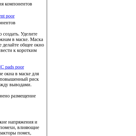
ия компонентов
онентов
 создать. Уделите
кнам в маске. Маска
е делайте общее окно
ивести к коротким
е окна в маске для
 повышенный риск
ежду выводами.
лнено размещение
окие напряжения и
 помехи, влияющие
факторы помех,