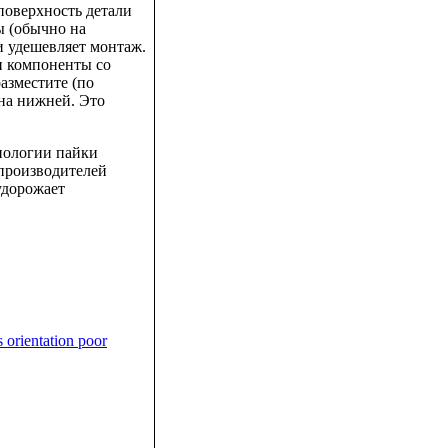
поверхность детали
ы (обычно на
и удешевляет монтаж.
и компоненты со
азместите (по
на нижней. Это
хнологии пайки
 производителей
удорожает