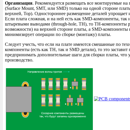
Организация
. Рекомендуется размещать все монтируемые на 
(Surface Mount, SMT, или SMD) только на одной стороне плат
верхней, Top). Одностороннее размещение деталей упрощает 
Если плата сложная, и на ней есть как SMD-компоненты, так 
штыревыми выводами (through-hole, TH), то TH-компоненты р
возможности) на верхней стороне платы, а SMD-компоненты 
минимизирует операции по сборке (монтажу) платы.
Следует учесть, что если на плате имеются смешанные по те
компоненты (есть как TH, так и SMD детали), то это заставит
предпринимать дополнительные шаги для сборки платы, что 
производство.