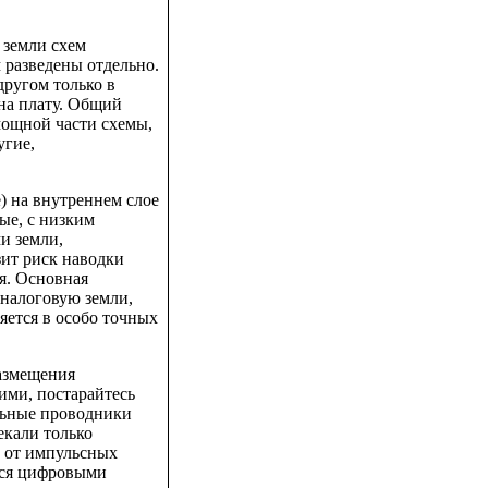
 земли схем
 разведены отдельно.
другом только в
 на плату. Общий
мощной части схемы,
угие,
e) на внутреннем слое
ые, с низким
и земли,
зит риск наводки
я. Основная
аналоговую земли,
яется в особо точных
размещения
ими, постарайтесь
льные проводники
екали только
х от импульсных
ися цифровыми