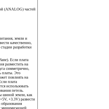
вой (ANALOG) частей
итания, земли и
ести качественно,
 стадии разработки
lane). Если плата
ия разместить на
руга симметрично,
ь платы. Это
ожет повлиять на
Если плата
тся использовать
вания петель.
ы шиной земли, как
+5V, +3.3V) развести
 образования
 с минимизацией