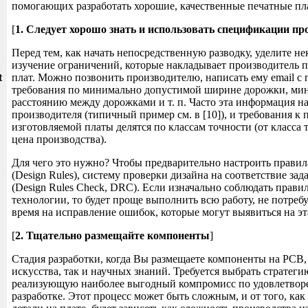
помогающих разработать хорошие, качественные печатные пл
[
1. Следует хорошо знать и использовать спецификации пр
Перед тем, как начать непосредственную разводку, уделите не
и
изучение ограничений, которые накладывает производитель 
t
плат. Можно позвонить производителю, написать ему email с 
требования по минимально допустимой ширине дорожки, ми
расстоянию между дорожками и т. п. Часто эта информация на
производителя (типичный пример см. в [10]), и требования к 
изготовляемой платы делятся по классам точности (от класса 
цена производства).
Для чего это нужно? Чтобы предварительно настроить правил
(Design Rules), систему проверки дизайна на соответствие з
(Design Rules Check, DRC). Если изначально соблюдать прави
технологии, то будет проще выполнить всю работу, не потреб
время на исправление ошибок, которые могут выявиться на эт
[
2. Тщательно размещайте компоненты
]
Стадия разработки, когда Вы размещаете компоненты на PCB, 
искусства, так и научных знаний. Требуется выбрать стратег
реализующую наиболее выгодный компромисс по удовлетвор
разработке. Этот процесс может быть сложным, и от того, ка