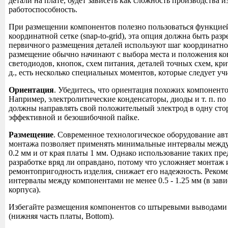
детали на плате, будет зависеть как сложность производства из
работоспособность.
При размещении компонентов полезно пользоваться функцие
координатной сетке (snap-to-grid), эта опция должна быть раз
первичного размещения деталей используют шаг координатной
размещение обычно начинают с выбора места и положения ко
светодиодов, кнопок, схем питания, деталей точных схем, кри
д., есть несколько специальных моментов, которые следует уч
Ориентация
. Убедитесь, что ориентация похожих компоненто
Например, электролитические конденсаторы, диоды и т. п. п
должны направлять свой положительный электрод в одну сто
эффективной и безошибочной пайке.
Размещение
. Современное технологическое оборудование ав
монтажа позволяет применять минимальные интервалы межд
0.2 мм и от края платы 1 мм. Однако использование таких пр
разработке вряд ли оправдано, потому что усложняет монтаж 
ремонтопригодность изделия, снижает его надежность. Реком
интервалы между компонентами не менее 0.5 - 1.25 мм (в зав
корпуса).
Избегайте размещения компонентов со штыревыми выводами 
(нижняя часть платы, Bottom).