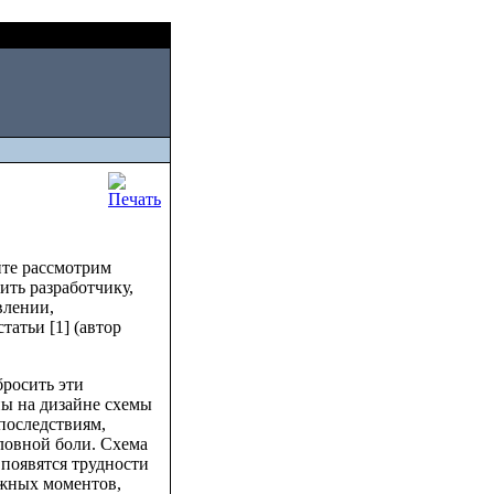
Sat, August 08 2026
йте рассмотрим
ить разработчику,
влении,
атьи [1] (автор
бросить эти
ны на дизайне схемы
последствиям,
оловной боли. Схема
 появятся трудности
ажных моментов,