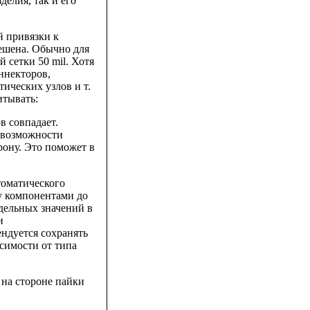
делия, так и его
й привязки к
решена. Обычно для
 сетки 50 mil. Хотя
ннекторов,
тических узлов и т.
итывать:
в совпадает.
о возможности
рону. Это поможет в
томатического
у компонентами до
едельных значений в
и
ендуется сохранять
исимости от типа
на стороне пайки