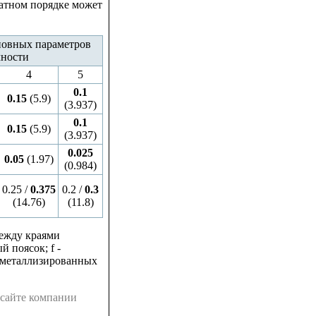
ратном порядке может
новных параметров
чности
4
5
0.1
0.15
(5.9)
(3.937)
0.1
0.15
(5.9)
(3.937)
0.025
0.05
(1.97)
(0.984)
0.25 /
0.375
0.2 /
0.3
(14.76)
(11.8)
между краями
 поясок; f -
 металлизированных
 сайте компании