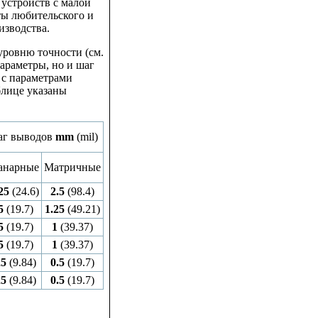
устройств с малой
ты любительского и
изводства.
уровню точности (см.
параметры, но и шаг
 с параметрами
блице указаны
г выводов
mm
(mil)
анарные
Матричные
25
(24.6)
2.5
(98.4)
5
(19.7)
1.25
(49.21)
5
(19.7)
1
(39.37)
5
(19.7)
1
(39.37)
25
(9.84)
0.5
(19.7)
25
(9.84)
0.5
(19.7)