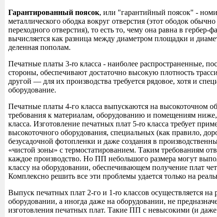
Гарантированный поясок
, или "гарантийный поясок" - ном
металлического ободка вокруг отверстия (этот ободок обычн
переходного отверстия), то есть то, чему она равна в гербер
вычисляется как разница между диаметром площадки и диаме
деленная пополам.
Печатные платы 3-ro класса - наиболее распространенные, пос
стороны, обеспечивают достаточно высокую плотность трасси
другой — для их производства требуется рядовое, хотя и спе
оборудование.
Печатные платы 4-го класса выпускаются на высокоточном о
требования к материалам, оборудованию и помещениям ниже,
класса. Изготовление печатных плат 5-ro класса требует при
высокоточного оборудования, специальных (как правило, дор
безусадочной фотопленки и даже создания в производственн
«чистой зоны» с термостатированием. Таким требованиям отв
каждое производство. Но ПП небольшого размера могут выпо
классу на оборудовании, обеспечивающем получение плат чет
Комплексно решить все эти проблемы удается только на реаль
Выпуск печатных плат 2-го и 1-ro классов осуществляется на
оборудовании, а иногда даже на оборудовании, не предназнач
изготовления печатных плат. Такие ПП с невысокими (и даже