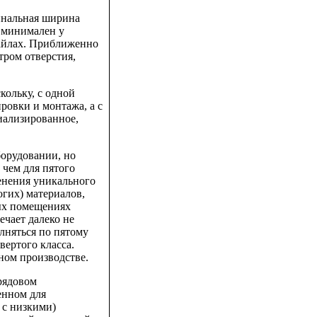
инальная ширина
о минимален у
-файлах. Приближенно
тром отверстия,
кольку, с одной
ровки и монтажа, а с
циализированное,
борудовании, но
 чем для пятого
менения уникального
огих) материалов,
ых помещениях
ечает далеко не
лняться по пятому
вертого класса.
ном производстве.
 рядовом
енном для
 с низкими)