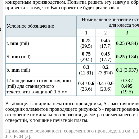
конкретным производством. Попытка решить эту задачу в об
привести к тому, что Ваш проект не будет реализован.
Номинальное значение ос
и
для класса то
Условное обозначение
t
1
2
3
0.75
0.45
t,
mm
(mil)
0.25
(9.84)
(29.5)
(17.7)
0.75
0.45
S,
mm
(mil)
0.25
(9.84)
(29.5)
(17.7)
0.3
0.2
b,
mm
(mil)
0.1
(3.937)
(11.81)
(7.874)
f / min диаметр отверстия,
mm
0.33 /
0.4 /
0.6
0.4 /
0.6
(mil) для стандартного
0.495
(23.6)
(23.6)
текстолита толщиной 1.5 мм
(19.5)
В таблице: t - ширина печатного проводника; S - расстояние 
соседних элементов проводящего рисунка; b - гарантированный
отношение номинального значения диаметра наименьшего из
отверстий, к толщине печатной платы.
Примечание: возможности современного производства см. на
JLCPCB [2].