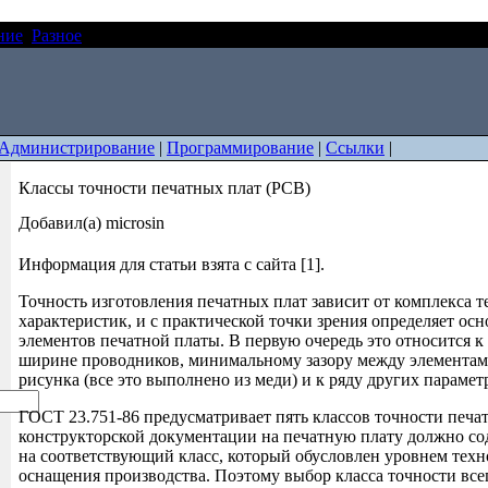
ние
Разное
Классы точности печатных плат (PCB)
Администрирование
|
Программирование
|
Ссылки
|
Классы точности печатных плат (PCB)
Добавил(а) microsin
Информация для статьи взята с сайта [1].
Точность изготовления печатных плат зависит от комплекса 
характеристик, и с практической точки зрения определяет ос
элементов печатной платы. В первую очередь это относится 
ширине проводников, минимальному зазору между элемента
рисунка (все это выполнено из меди) и к ряду других парамет
ГОСТ 23.751-86 предусматривает пять классов точности печат
конструкторской документации на печатную плату должно со
на соответствующий класс, который обусловлен уровнем техн
оснащения производства. Поэтому выбор класса точности всег