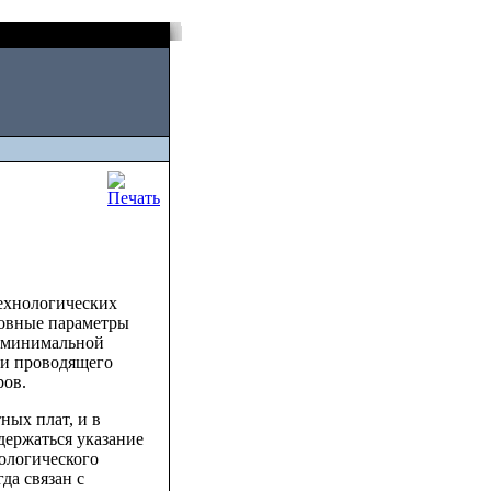
Thu, August 06 2026
технологических
новные параметры
к минимальной
ми проводящего
ров.
ных плат, и в
держаться указание
ологического
да связан с