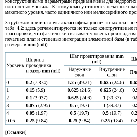
конструктивными параметрами предназначены для недорогих 
плотностью монтажа. К этому классу относятся печатные пла
макетного уровня, часто единичного или мелкосерийного про
За рубежом принята другая классификация печатных плат по 
табл. 4.2: здесь регламентируются не только конструктивные 
трассировки, что фактически связывает уровень производства
печатных плат и степенью интеграции элементной базы (в та
размеры в
mm
(mil)).
Шаг проектирования
mm
Ша
Ширина
(mil)
Уровень
проводника
Наружные
Внутренние
и зазор
mm
(mil)
Пл
слои
слои
0
0.2
(7.874)
1.25
(49.21)
0.625
(24.6)
0.6
1
0.15
(5.9)
0.625
(24.6)
0.625
(24.6)
0.
2
0.1
(3.937)
0.625
(24.6)
1
(39.37)
0.
3
0.075
(2.95)
0.5
(19.7)
1
(39.37)
0.
4
0.05
(1.97)
0.5
(19.7)
0.5
(19.7)
0.
0.05
0.25
(9.84)
0.25
(9.84)
0.25
(9.84)
0.
[
Ссылки
]