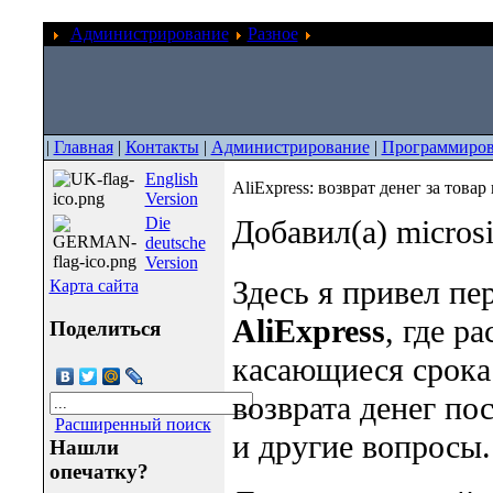
Администрирование
Разное
AliExpress: возврат де
|
Главная
|
Контакты
|
Администрирование
|
Программиров
English
AliExpress: возврат денег за това
Version
Die
Добавил(а) micros
deutsche
Version
Здесь я привел пе
Карта сайта
AliExpress
, где р
Поделиться
касающиеся срока 
возврата денег по
Расширенный поиск
и другие вопросы.
Нашли
опечатку?