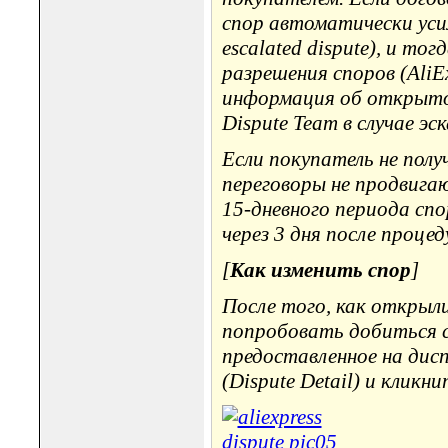
спор автоматически уси
escalated dispute), и т
разрешения споров (AliEx
информация об открытом
Dispute Team в случае эс
Если покупатель не пол
переговоры не продвига
15-дневного периода сп
через 3 дня после проце
[
Как изменить спор
]
После того, как открыл
попробовать добиться с
предоставленное на дис
(Dispute Detail) и кликн