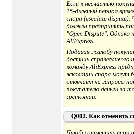
Если к несчастью покуп
15-дневный период врем
спора (escalate dispute
должен предпринять поп
"Open Dispute". Однако 
AliExpress.
Подавая жалобу покупате
достичь справедливого 
команду AliExpress пре
эскалации спора могут б
отвечает на запросы по
покупателю деньги за т
состоянии.
Q002. Как отменить с
Чтобы отменить спор по