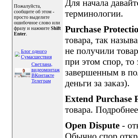
Для начала давайт
Пожалуйста,
терминологии.
сообщите об этом -
просто выделите
ошибочное слово или
Purchase Protecti
фразу и нажмите
Shift
Enter
.
товара, так назыв
не получили товар
Блог одного
Сумасшествия
при этом спор, то
Светлана,
видеомонтаж
завершенным в по
ВКонтакте
деньги за заказ).
Телеграм
Extend Purchase P
товара. Подробнее
Open Dispute
- от
Обычно спор откры