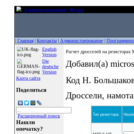
Администрирование
Железо
Расчет дросселей на р
|
Главная
|
Контакты
|
Администрирование
|
Программир
English
Расчет дросселей на резисторах
Version
Die
Добавил(а) micro
deutsche
Version
Код Н. Большаков
Карта сайта
Поделиться
Дроссели, намот
Тип резистора
Необх
Расширенный поиск
Нашли
опечатку?