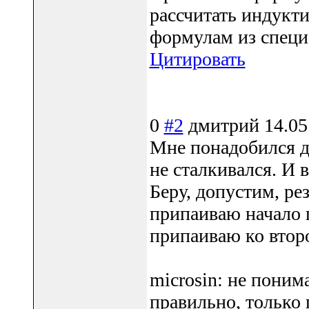
рассчитать индукт
формулам из специ
Цитировать
0
#2
дмитрий
14.05
Мне понадобился др
не сталкивался. И 
Беру, допустим, ре
припаиваю начало п
припаиваю ко второ
microsin: не поним
правильно, только 