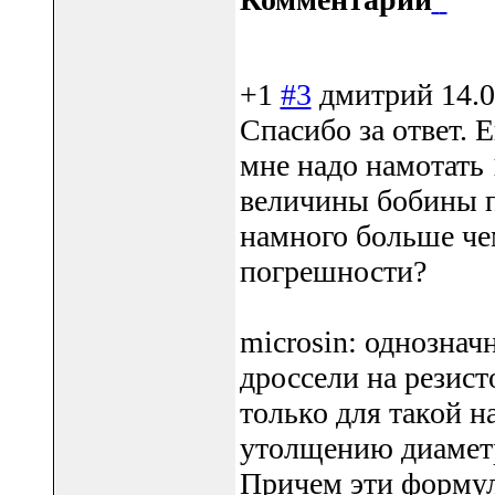
+1
#3
дмитрий
14.0
Cпасибо за ответ. 
мне надо намотать 1
величины бобины п
намного больше чем
погрешности?
microsin: однозна
дроссели на резист
только для такой н
утолщению диаметра
Причем эти форму