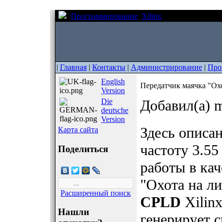
Программирование
Xilinx
Передатчик мая
|
Главная
|
Контакты
|
Администрирование
|
Про
English
Передатчик маячка "Ох
Version
Die
Добавил(а) m
deutsche
Version
Здесь описан
Карта сайта
частоту 3.5
Поделиться
работы в ка
"Охота на л
Расширенный поиск
CPLD
Xilin
Нашли
генерирует с