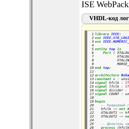
ISE WebPack
VHDL-код ло
 1

library
IEEE
;
 2

use
IEEE.STD_LOG
 3

use
IEEE.NUMERIC
 4

 5

entity
top
is
 6

Port
 ( XTALO
 7

           XTALO
 8

           XTALI
 9

           MORSE
10

end
top
;

11

12

architecture
Beh
13

constant
 v 
:
 uns
14

signal
 hfclk 
:
S
15

signal
 lfclk 
:
S
16

signal
 divider 
:
17

signal
 COUNT 
:
 u
18

19

begin
20

-- Кварцевый 
21

   hfclk 
<=
not
 X
22

   XTALOUT1 
<=
 hf
23

   XTALOUT2 
<=
n
24

25

-- Делитель ч
26

process
 (hfcl