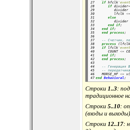
27

if
 hfclk
'even
28

if
 divider
29

         divider
30

         lfclk 
<
31

else
32

         divider
33

end
if
;

34

end
if
;
35

   end
process
;

36

37

-- Счетчик, п
38

process
 (lfcl
39

if
 lfclk
'even
40

      COUNT 
<=
 C
41

end
if
;

42

end
process
;

43

44

-- Генерация 
45

-- передатчик
46

   MORSE_HF 
<=
 v
47
end
Behavioral
Строки
1..3
: по
традиционное н
Строки
5..10
: о
(входы и выходы)
Строки
12..17
: 