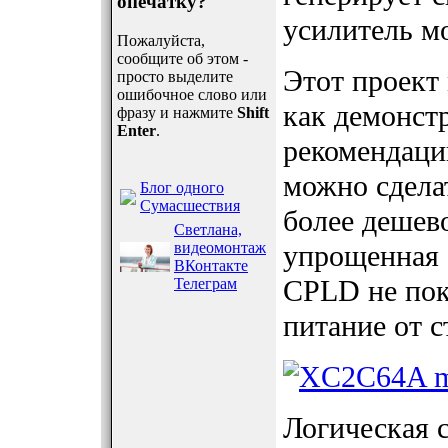
опечатку?
усилитель м
Пожалуйста,
сообщите об этом -
Этот проект
просто выделите
ошибочное слово или
как демонст
фразу и нажмите
Shift
Enter
.
рекомендаци
можно сдела
Блог одного
Сумасшествия
более дешево
Светлана,
видеомонтаж
упрощенная 
ВКонтакте
CPLD не пок
Телеграм
питание от с
Логическая с