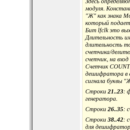
Здесь определяю
модуля. Констан
"Ж" как знака Мо
который подаетс
Бит lfclk это вы
Длительность и
длительность то
счетчика/делит
счетчик, на вход
Счетчик COUNT и
дешифратора в с
сигнала буквы "
Строки
21..23
: 
генератора.
Строки
26..35
: 
Строки
38..42
: 
для дешифратор