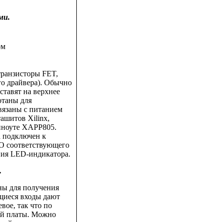
ми.
ом
транзисторы FET,
о драйвера). Обычно
ставят на верхнее
отаны для
вязаны с питанием
ашитов Xilinx,
пноуте XAPP805.
а подключен к
IO соответствующего
ния LED-индикатора.
.
ны для получения
щиеся входы дают
вое, так что по
ой платы. Можно