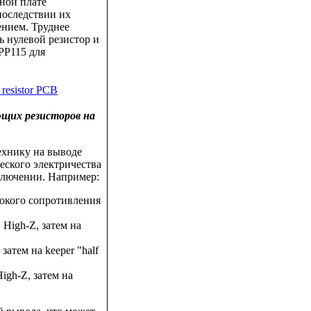
тной плате
последствии их
ением. Труднее
ь нулевой резистор и
PP115 для
ющих резисторов на
ехнику на выводе
ческого электричества
ключении. Например:
окого сопротивления
High-Z, затем на
атем на keeper "half
igh-Z, затем на