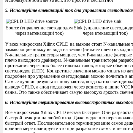
Используйте software switch, это просто и бесплатно!
5. Используйте втекающий ток для управления светодиода
Source (управление светодиодом
Sink (управление светодиод
через вытекающий ток)
через втекающий ток)
У всех микросхем Xilinx CPLD на выходе стоят N-канальные 
замыкающие ножку вывода на землю (нижнее плечо выходног
N-канальные транзисторы мощнее, чем P-канальные (которые 
плечо выходного драйвера). N-канальные транзисторы разраб
протекания через них более сильных токов, которые обычно с
светодиодов (LED). Конкретные значения можно узнать из дат
подробнее про управление светодиодами можно почитать в а
Самые лучшие результаты получаются, когда катод светодиод
выводу CPLD, а анод подключен через резистор к шине VCC
банка. Это также обеспечивает самую высокую яркость свече
6. Используйте терминирование высокоскоростных выходов
Все микросхемы Xilinx CPLD весьма быстрые. Они разработа
быстрой реакции на любой вход. Даже медленно переключаю
быстрый ответ. Последовательное терминирование самое деше
крайней мере планируйте это при разработке схемы и печатн