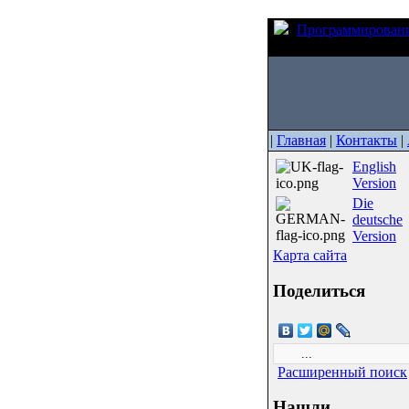
Программирован
CPLD Xilinx
|
Главная
|
Контакты
|
English
Version
Die
deutsche
Version
Карта сайта
Поделиться
Расширенный поиск
Нашли