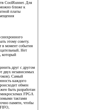
в CoolRunner. Для
 можно ближе к
атной платы
змещения
 синхронного
ать этому совету.
т в момент события
ицательный. Нет
, который
динить друг с другом
от двух независимых
токов). Самый
онность каждого
происходит обмен
лжен быть разработан
В микросхемах FPGA
исимыми тактами
точно памяти, чтобы
 FIFO,