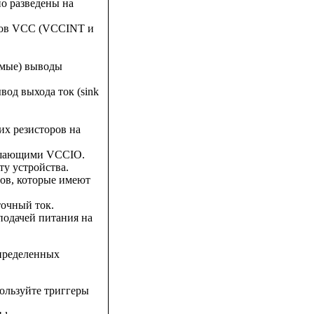
о разведены на
одов VCC (VCCINT и
емые) выводы
од выхода ток (sink
их резисторов на
вышающими VCCIO.
у устройства.
ов, которые имеют
точный ток.
подачей питания на
пределенных
пользуйте триггеры