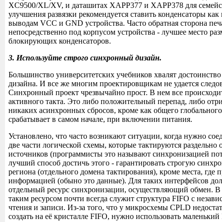
XC9500/XL/XV, и даташитах XAPP377 и XAPP378 для семейст
улучшения развязки рекомендуется ставить конденсаторы как
выводам VCC и GND устройства. Часто обратная сторона печ
непосредственно под корпусом устройства - лучшее место ра
блокирующих конденсаторов.
3. Используйте строго синхронный дизайн.
Большинство университетских учебников хвалят достоинство
дизайна. И все же многим проектировщикам не удается следов
Синхронный проект чрезвычайно прост. В нем все происходи
активного такта. Это либо положительный перепад, либо отр
никаких асинхронных сбросов, кроме как общего глобального
срабатывает в самом начале, при включении питания.
Установлено, что часто возникают ситуации, когда нужно сое
две части логической схемы, которые тактируются раздельно 
источников (программисты это называют синхронизацией по
лучший способ достичь этого - гарантировать строгую синхр
региона (отдельного домена тактирования), кроме места, где 
информацией (обыно это данные). Для таких интерфейсов до
отдельный ресурс синхронизации, осуществляющий обмен. 
таким ресурсом почти всегда служит структура FIFO с незав
чтения и записи. Из-за того, что у микросхемы CPLD недоста
создать на её кристалле FIFO, нужно использовать маленький