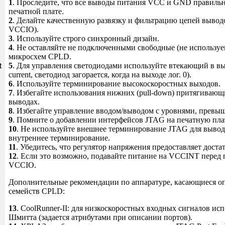
1
. Проследите, что все выводы питания VCC и GND правильн
печатной плате.
2
. Делайте качественную развязку и фильтрацию цепей выв
VCCIO).
3
. Используйте строго синхронный дизайн.
4
. Не оставляйте не подключенными свободные (не использу
и
микросхем CPLD.
t
5
. Для управления светодиодами используйте втекающий в выв
current, светодиод загорается, когда на выходе лог. 0).
6
. Используйте терминирование высокоскоростных выходов.
7
. Избегайте использования нижних (pull-down) притягивающ
выводах.
8
. Избегайте управление вводом/выводом с уровнями, пре
9
. Помните о добавлении интерфейсов JTAG на печатную плат
10
. Не используйте внешнее терминирование JTAG для вывод
внутреннее терминирование.
11
. Убедитесь, что регулятор напряжения предоставляет доста
12
. Если это возможно, подавайте питание на VCCINT перед 
VCCIO.
Дополнительные рекомендации по аппаратуре, касающиеся о
семейств CPLD:
13
. CoolRunner-II: для низкоскоростных входных сигналов ис
Шмитта (задается атрибутами при описании портов).