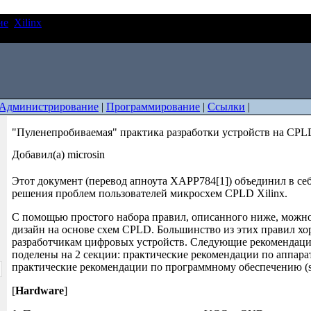
ие
Xilinx
"Пуленепробиваемая" практика разработки устройств 
Администрирование
|
Программирование
|
Ссылки
|
"Пуленепробиваемая" практика разработки устройств на CPLD
Добавил(а) microsin
Этот документ (перевод апноута XAPP784[1]) объединил в се
решения проблем пользователей микросхем CPLD Xilinx.
С помощью простого набора правил, описанного ниже, можн
дизайн на основе схем CPLD. Большинство из этих правил х
разработчикам цифровых устройств. Следующие рекомендаци
поделены на 2 секции: практические рекомендации по аппарат
практические рекомендации по программному обеспечению (so
[
Hardware
]