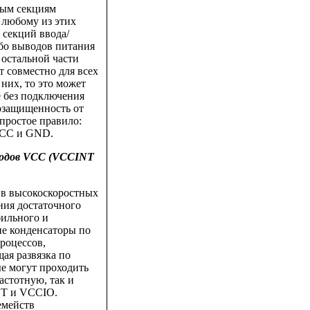
ным секциям
к любому из этих
секций ввода/
ибо выводов питания
 остальной части
 совместно для всех
них, то это может
 без подключения
озащищенность от
простое правило:
 VCC и GND.
ыводов VCC (VCCINT
 в высокоскоростных
ения достаточного
бильного и
е конденсаторы по
роцессов,
ая развязка по
е могут проходить
астотную, так и
NT и VCCIO.
емейств