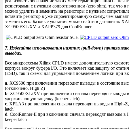
реализовать обозначение таких мест терминирования на печа
резисторами с нулевым сопротивлением (zero ohm), так что в 
можно удалить и заменить на резисторы с нужным сопротивл
вставить резистор в уже спроектированную схему, чем выпаят
заменить его. Базовые указания можно найти в даташитах XA
XC9500/XL/XV и XAPP379 для CoolRunner.
7. Избегайте использования нижних (pull-down) притягива
выводах.
Все микросхемы Xilinx CPLD имеют дополнительную схемот
корпуса вокруг буфера I/O. Это включает как защиту от стати
(ESD), так и схемы для управления поведением логики при в
a
. XC9500 при включении переводит выводы в состояние выс
(отключено, High-Z)
b
. XC9500XL/XV при включении сначала переводят выводы в 
удерживающую защелку (keeper latch)
c
. XPLA3 при включении сначала переводят выводы в High-Z, з
latch"
d
. CoolRunner-II при включении сначала переводят выводы в H
keeper latch