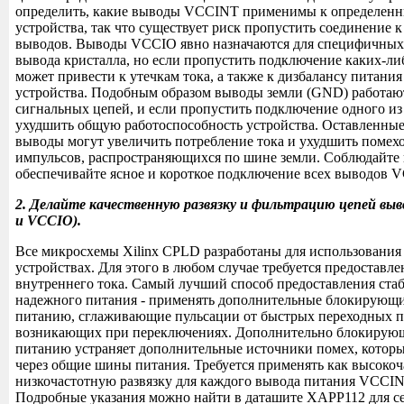
определить, какие выводы VCCINT применимы к определен
устройства, так что существует риск пропустить соединение 
выводов. Выводы VCCIO явно назначаются для специфичных 
вывода кристалла, но если пропустить подключение каких-л
может привести к утечкам тока, а также к дизбалансу питания
устройства. Подобным образом выводы земли (GND) работают
сигнальных цепей, и если пропустить подключение одного из 
ухудшить общую работоспособность устройства. Оставленные
выводы могут увеличить потребление тока и ухудшить помех
импульсов, распространяющихся по шине земли. Соблюдайте 
обеспечивайте ясное и короткое подключение всех выводов
2. Делайте качественную развязку и фильтрацию цепей в
и VCCIO).
Все микросхемы Xilinx CPLD разработаны для использования
устройствах. Для этого в любом случае требуется предоставл
внутреннего тока. Самый лучший способ предоставления ста
надежного питания - применять дополнительные блокирующи
питанию, сглаживающие пульсации от быстрых переходных п
возникающих при переключениях. Дополнительно блокирующ
питанию устраняет дополнительные источники помех, которы
через общие шины питания. Требуется применять как высокоч
низкочастотную развязку для каждого вывода питания VCCI
Подробные указания можно найти в даташите XAPP112 для с