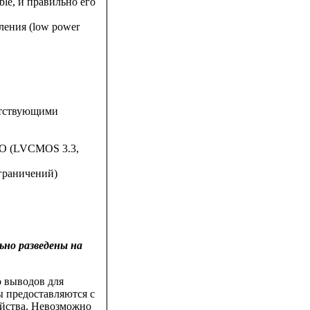
ble, и правильно его
ления (low power
ветствующими
I/O (LVCMOS 3.3,
ограничений)
ьно разведены на
 выводов для
 предоставляются с
ойства. Невозможно