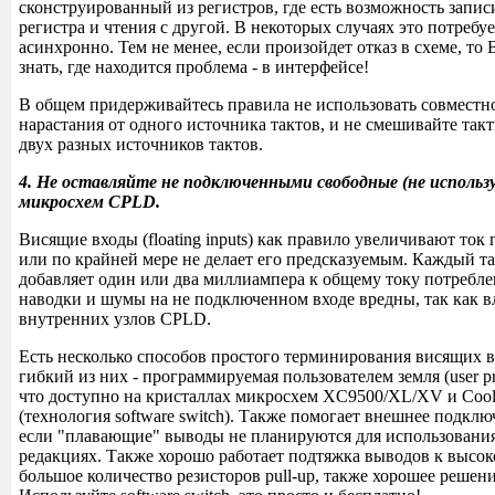
сконструированный из регистров, где есть возможность запис
регистра и чтения с другой. В некоторых случаях это потребу
асинхронно. Тем не менее, если произойдет отказ в схеме, то 
знать, где находится проблема - в интерфейсе!
В общем придерживайтесь правила не использовать совместн
нарастания от одного источника тактов, и не смешивайте так
двух разных источников тактов.
4. Не оставляйте не подключенными свободные (не использ
микросхем CPLD.
Висящие входы (floating inputs) как правило увеличивают то
или по крайней мере не делает его предсказуемым. Каждый т
добавляет один или два миллиампера к общему току потребле
наводки и шумы на не подключенном входе вредны, так как в
внутренних узлов CPLD.
Есть несколько способов простого терминирования висящих 
гибкий из них - программируемая пользователем земля (user p
что доступно на кристаллах микросхем XC9500/XL/XV и Cool
(технология software switch). Также помогает внешнее подклю
если "плавающие" выводы не планируются для использовани
редакциях. Также хорошо работает подтяжка выводов к высок
большое количество резисторов pull-up, также хорошее решение