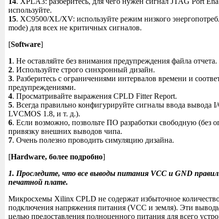
14
. XPLA3: разберитесь, для чего нужен сигнал JTAG Port Ena
используйте.
15
. XC9500/XL/XV: используйте режим низкого энергопотреб
mode) для всех не критичных сигналов.
[
Software
]
1
. Не оставляйте без внимания предупреждения файла отчета.
2
. Используйте строго синхронный дизайн.
3
. Разберитесь с ограничениями интервалов времени и соот
предупреждениями.
4
. Просматривайте выражения CPLD Fitter Report.
5
. Всегда правильно конфигурируйте сигналы ввода вывода 
LVCMOS 1.8, и т. д.).
6
. Если возможно, позвольте ПО разработки свободную (без 
привязку внешних выводов чипа.
7
. Очень полезно проводить симуляцию дизайна.
[
Hardware, более подробно
]
1. Проследите, что все выводы питания VCC и GND правил
печатной плате.
Микросхемы Xilinx CPLD не содержат избыточное количество
подключения напряжения питания (VCC и земля). Эти выводы
целью предоставления полноценного питания для всего устр