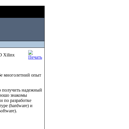
Sat, August 08
на
2026
 Xilinx
бе многолетний опыт
о получить надежный
орошо знакомы
и по разработке
уре (hardware) и
ftware).