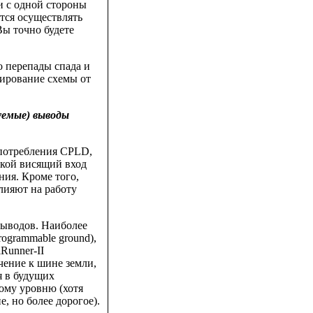
и с одной стороны
ется осуществлять
Вы точно будете
о перепады спада и
тирование схемы от
уемые) выводы
к потребления CPLD,
акой висящий вход
ния. Кроме того,
лияют на работу
выводов. Наиболее
rogrammable ground),
Runner-II
чение к шине земли,
я в будущих
ому уровню (хотя
, но более дорогое).